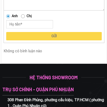
Anh
Chị
GỬI
Không có bình luận nào
HỆ THỐNG SHOWROOM
TRỤ SỞ CHÍNH - QUẬN PHÚ NHUẬN
308 Phan Đình Phùng, phường cầu kiệu, TP.HCM ( phường
1 , Quận Phú Nhuận cũ)