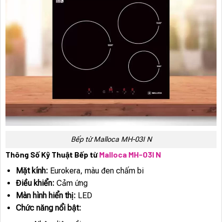
Bếp từ Malloca MH-03I N
Thông Số Kỹ Thuật Bếp từ
Malloca MH-03I N
Mặt kính:
Eurokera, màu đen chấm bi
Điều khiển:
Cảm ứng
Màn hình hiển thị:
LED
Chức năng nổi bật: