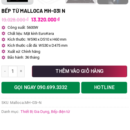
BẾP TỪ MALLOCA MH-03I N
Giá
Giá
19.028.000
₫
13.320.000
₫
gốc
hiện
Công suất: 5600W
là:
tại
Chất liệu: Mặt kính EuroKera
19.028.000 ₫.
là:
13.320.000 ₫.
Kích thước: W590 x D510 x H60 mm
Kích thước cắt đá: W530 x D475 mm
Xuất xứ: Chính hãng
Bảo hành: 36 tháng
Bếp từ Malloca MH-03I N số lượng
THÊM VÀO GIỎ HÀNG
GỌI NGAY 090.699.3332
HOTLINE
SKU:
Malloca.MH-03I-N
Danh mục:
Thiết Bị Gia Dụng
,
Bếp điện từ