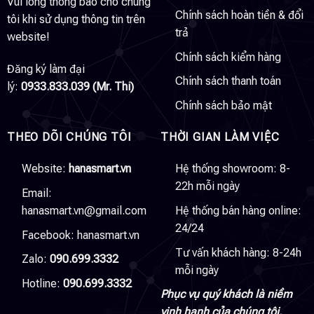
Vui lòng thông báo cho chúng
Chính sách hoàn tiền & đổi
tôi khi sử dụng thông tin trên
trả
website!
Chính sách kiểm hàng
Đăng ký làm đại
Chính sách thanh toán
lý:
0933.833.039 (Mr. Thi)
Chính sách bảo mật
THEO DÕI CHÚNG TÔI
THỜI GIAN LÀM VIỆC
Website:
hanasmart.vn
Hệ thống showroom: 8-
22h mỗi ngày
Email:
hanasmart.vn@gmail.com
Hệ thống bán hàng online:
24/24
Facebook:
hanasmart.vn
Tư vấn khách hàng: 8-24h
Zalo:
090.699.3332
mỗi ngày
Hotline:
090.699.3332
Phục vụ quý khách là niềm
vinh hạnh của chúng tôi,