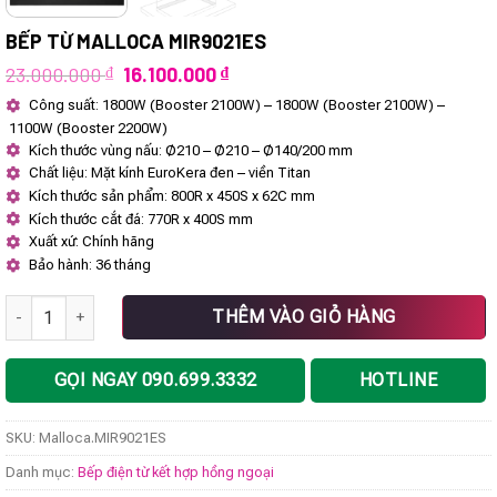
BẾP TỪ MALLOCA MIR9021ES
Giá
Giá
23.000.000
₫
16.100.000
₫
gốc
hiện
Công suất: 1800W (Booster 2100W) – 1800W (Booster 2100W) –
là:
tại
1100W (Booster 2200W)
23.000.000 ₫.
là:
16.100.000 ₫.
Kích thước vùng nấu: Ø210 – Ø210 – Ø140/200 mm
Chất liệu: Mặt kính EuroKera đen – viền Titan
Kích thước sản phẩm: 800R x 450S x 62C mm
Kích thước cắt đá: 770R x 400S mm
Xuất xứ: Chính hãng
Bảo hành: 36 tháng
Bếp từ Malloca MIR9021ES số lượng
THÊM VÀO GIỎ HÀNG
GỌI NGAY 090.699.3332
HOTLINE
SKU:
Malloca.MIR9021ES
Danh mục:
Bếp điện từ kết hợp hồng ngoại