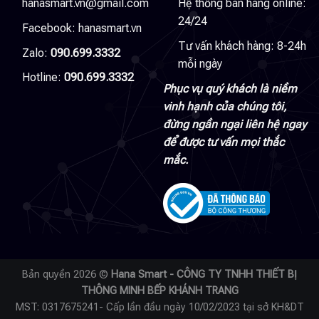
hanasmart.vn@gmail.com
Hệ thống bán hàng online:
24/24
Facebook:
hanasmart.vn
Tư vấn khách hàng: 8-24h
Zalo:
090.699.3332
mỗi ngày
Hotline:
090.699.3332
Phục vụ quý khách là niềm
vinh hạnh của chúng tôi,
đừng ngần ngại liên hệ ngay
để được tư vấn mọi thắc
mắc.
Bản quyền 2026 ©
Hana Smart - CÔNG TY TNHH THIẾT BỊ
THÔNG MINH BẾP KHÁNH TRANG
MST: 0317675241- Cấp lần đầu ngày 10/02/2023 tại sở KH&DT