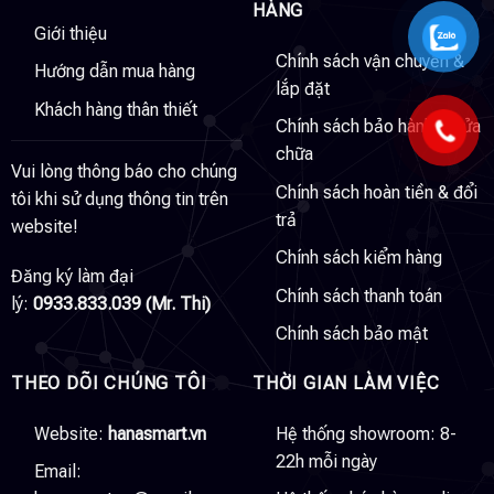
HÀNG
Giới thiệu
Chính sách vận chuyển &
Hướng dẫn mua hàng
lắp đặt
Khách hàng thân thiết
Chính sách bảo hành & sửa
chữa
Vui lòng thông báo cho chúng
Chính sách hoàn tiền & đổi
tôi khi sử dụng thông tin trên
trả
website!
Chính sách kiểm hàng
Đăng ký làm đại
Chính sách thanh toán
lý:
0933.833.039 (Mr. Thi)
Chính sách bảo mật
THEO DÕI CHÚNG TÔI
THỜI GIAN LÀM VIỆC
Website:
hanasmart.vn
Hệ thống showroom: 8-
22h mỗi ngày
Email: