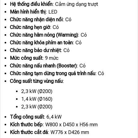
Hệ thống điều khiển
: Cảm ứng dạng trượt
Màn hình hiển thị
: LED
Chức năng nhận diện nồi
: Có
Chức năng hẹn giờ
: Có
Chức năng hâm nóng (Warming)
: Có
Chức năng khóa phím an toàn
: Có
Chức năng báo dư nhiệt
: Có
Mức công suất
: 9 mức
Chức năng nấu nhanh (Booster)
: Có
Chức năng tạm dừng trong quá trình nấu
: Có
Công suất từng vùng nấu
:
2,3 kW (Ø200)
1,4 kW (Ø160)
2,3 kW (Ø200)
Tổng công suất
: 6,4 kW
Kích thước bếp
: W800 x D450 x H56 mm
Kích thước cắt đá
: W776 x D426 mm