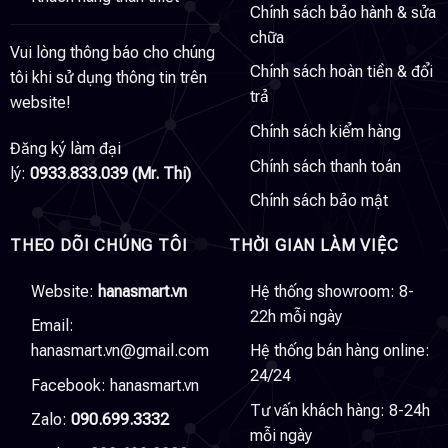
Chính sách bảo hành & sửa
chữa
Vui lòng thông báo cho chúng
Chính sách hoàn tiền & đổi
tôi khi sử dụng thông tin trên
trả
website!
Chính sách kiểm hàng
Đăng ký làm đại
Chính sách thanh toán
lý:
0933.833.039 (Mr. Thi)
Chính sách bảo mật
THEO DÕI CHÚNG TÔI
THỜI GIAN LÀM VIỆC
Website:
hanasmart.vn
Hệ thống showroom: 8-
22h mỗi ngày
Email:
hanasmart.vn@gmail.com
Hệ thống bán hàng online:
24/24
Facebook:
hanasmart.vn
Tư vấn khách hàng: 8-24h
Zalo:
090.699.3332
mỗi ngày