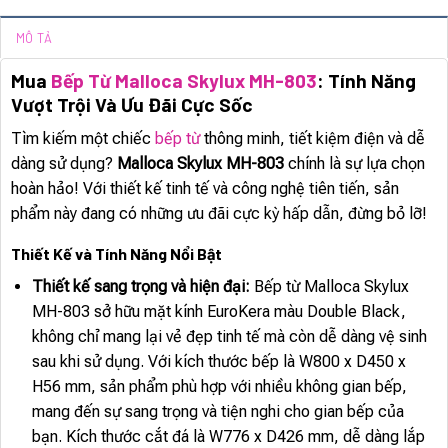
MÔ TẢ
Mua
Bếp Từ Malloca Skylux MH-803
: Tính Năng
Vượt Trội Và Ưu Đãi Cực Sốc
Tìm kiếm một chiếc
bếp từ
thông minh, tiết kiệm điện và dễ
dàng sử dụng?
Malloca Skylux MH-803
chính là sự lựa chọn
hoàn hảo! Với thiết kế tinh tế và công nghệ tiên tiến, sản
phẩm này đang có những ưu đãi cực kỳ hấp dẫn, đừng bỏ lỡ!
Thiết Kế và Tính Năng Nổi Bật
Thiết kế sang trọng và hiện đại:
Bếp từ Malloca Skylux
MH-803 sở hữu mặt kính EuroKera màu Double Black,
không chỉ mang lại vẻ đẹp tinh tế mà còn dễ dàng vệ sinh
sau khi sử dụng. Với kích thước bếp là W800 x D450 x
H56 mm, sản phẩm phù hợp với nhiều không gian bếp,
mang đến sự sang trọng và tiện nghi cho gian bếp của
bạn. Kích thước cắt đá là W776 x D426 mm, dễ dàng lắp