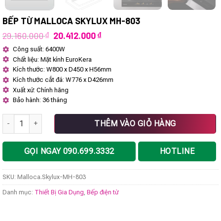
BẾP TỪ MALLOCA SKYLUX MH-803
Giá
Giá
29.160.000
₫
20.412.000
₫
gốc
hiện
Công suất: 6400W
là:
tại
Chất liệu: Mặt kính EuroKera
29.160.000 ₫.
là:
20.412.000 ₫.
Kích thước: W800 x D450 x H56mm
Kích thước cắt đá: W776 x D426mm
Xuất xứ: Chính hãng
Bảo hành: 36 tháng
Bếp từ Malloca Skylux MH-803 số lượng
THÊM VÀO GIỎ HÀNG
GỌI NGAY 090.699.3332
HOTLINE
SKU:
Malloca.Skylux-MH-803
Danh mục:
Thiết Bị Gia Dụng
,
Bếp điện từ