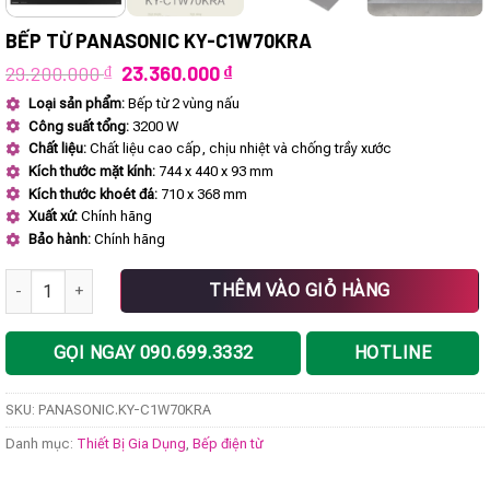
BẾP TỪ PANASONIC KY-C1W70KRA
Giá
Giá
29.200.000
₫
23.360.000
₫
gốc
hiện
Loại sản phẩm:
Bếp từ 2 vùng nấu
là:
tại
Công suất tổng:
3200 W
29.200.000 ₫.
là:
23.360.000 ₫.
Chất liệu:
Chất liệu cao cấp, chịu nhiệt và chống trầy xước
Kích thước mặt kính:
744 x 440 x 93 mm
Kích thước khoét đá:
710 x 368 mm
Xuất xứ:
Chính hãng
Bảo hành:
Chính hãng
Bếp từ PANASONIC KY-C1W70KRA số lượng
THÊM VÀO GIỎ HÀNG
GỌI NGAY 090.699.3332
HOTLINE
SKU:
PANASONIC.KY-C1W70KRA
Danh mục:
Thiết Bị Gia Dụng
,
Bếp điện từ