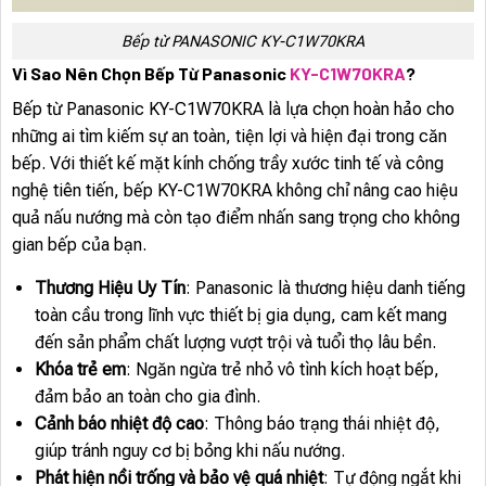
Bếp từ PANASONIC KY-C1W70KRA
Vì Sao Nên Chọn Bếp Từ Panasonic
KY-C1W70KRA
?
Bếp từ Panasonic KY-C1W70KRA là lựa chọn hoàn hảo cho
những ai tìm kiếm sự an toàn, tiện lợi và hiện đại trong căn
bếp. Với thiết kế mặt kính chống trầy xước tinh tế và công
nghệ tiên tiến, bếp KY-C1W70KRA không chỉ nâng cao hiệu
quả nấu nướng mà còn tạo điểm nhấn sang trọng cho không
gian bếp của bạn.
Thương Hiệu Uy Tín
: Panasonic là thương hiệu danh tiếng
toàn cầu trong lĩnh vực thiết bị gia dụng, cam kết mang
đến sản phẩm chất lượng vượt trội và tuổi thọ lâu bền.
Khóa trẻ em
: Ngăn ngừa trẻ nhỏ vô tình kích hoạt bếp,
đảm bảo an toàn cho gia đình.
Cảnh báo nhiệt độ cao
: Thông báo trạng thái nhiệt độ,
giúp tránh nguy cơ bị bỏng khi nấu nướng.
Phát hiện nồi trống và bảo vệ quá nhiệt
: Tự động ngắt khi