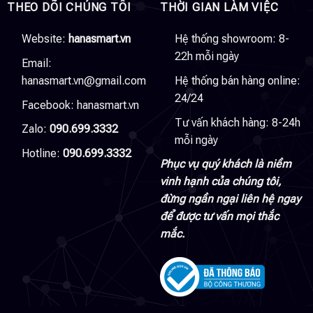
THEO DÕI CHÚNG TÔI
THỜI GIAN LÀM VIỆC
Website:
hanasmart.vn
Hệ thống showroom: 8-
22h mỗi ngày
Email:
hanasmart.vn@gmail.com
Hệ thống bán hàng online:
24/24
Facebook:
hanasmart.vn
Tư vấn khách hàng: 8-24h
Zalo:
090.699.3332
mỗi ngày
Hotline:
090.699.3332
Phục vụ quý khách là niềm
vinh hạnh của chúng tôi,
đừng ngần ngại liên hệ ngay
để được tư vấn mọi thắc
mắc.