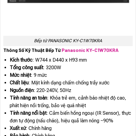
Bếp từ PANASONIC KY-C1W70KRA
Thông Số Kỹ Thuật Bếp Từ
Panasonic KY-C1W70KRA
Kích thước
: W744 x D440 x H93 mm
Tổng công suất
: 3200W
Mức nhiệt
: 9 mức
Chất liệu
: Mặt kính dạng chấm chống trầy xước
Nguồn điện
: 220-240V, 50Hz
Tính năng an toàn
: Khóa trẻ em, cảnh báo nhiệt độ cao,
phát hiện nồi trống, bảo vệ quá nhiệt
Tính năng nổi bật
: Cảm biến hồng ngoại (IR Sensor), thực
đơn tự động (nấu cháo), hiệu quả làm nóng ~90%
Xuất xứ
: Chính hãng
Bảo hành
: Chính hãng