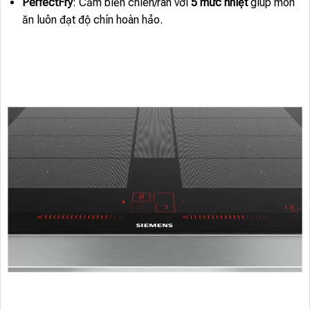
PerfectFry
: Cảm biến chiên/rán với
5 mức nhiệt
giúp món
ăn luôn đạt độ chín hoàn hảo.