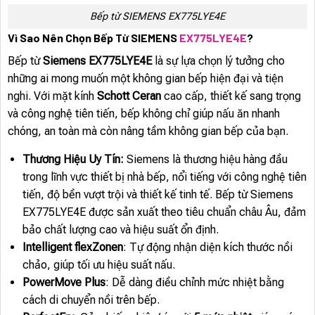
Bếp từ SIEMENS EX775LYE4E
Vì Sao Nên Chọn Bếp Từ SIEMENS
EX775LYE4E
?
Bếp từ
Siemens EX775LYE4E
là sự lựa chọn lý tưởng cho
những ai mong muốn một không gian bếp hiện đại và tiện
nghi. Với mặt kính
Schott Ceran
cao cấp, thiết kế sang trọng
và công nghệ tiên tiến, bếp không chỉ giúp nấu ăn nhanh
chóng, an toàn mà còn nâng tầm không gian bếp của bạn.
Thương Hiệu Uy Tín:
Siemens là thương hiệu hàng đầu
trong lĩnh vực thiết bị nhà bếp, nổi tiếng với công nghệ tiên
tiến, độ bền vượt trội và thiết kế tinh tế. Bếp từ Siemens
EX775LYE4E được sản xuất theo tiêu chuẩn châu Âu, đảm
bảo chất lượng cao và hiệu suất ổn định.
Intelligent flexZonen
: Tự động nhận diện kích thước nồi
chảo, giúp tối ưu hiệu suất nấu.
PowerMove Plus
: Dễ dàng điều chỉnh mức nhiệt bằng
cách di chuyển nồi trên bếp.