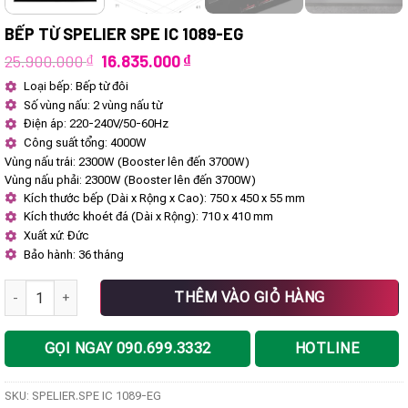
BẾP TỪ SPELIER SPE IC 1089-EG
Giá
Giá
25.900.000
₫
16.835.000
₫
gốc
hiện
Loại bếp: Bếp từ đôi
là:
tại
Số vùng nấu: 2 vùng nấu từ
25.900.000 ₫.
là:
16.835.000 ₫.
Điện áp: 220-240V/50-60Hz
Công suất tổng: 4000W
Vùng nấu trái: 2300W (Booster lên đến 3700W)
Vùng nấu phải: 2300W (Booster lên đến 3700W)
Kích thước bếp (Dài x Rộng x Cao): 750 x 450 x 55 mm
Kích thước khoét đá (Dài x Rộng): 710 x 410 mm
Xuất xứ: Đức
Bảo hành: 36 tháng
BẾP TỪ SPELIER SPE IC 1089-EG số lượng
THÊM VÀO GIỎ HÀNG
GỌI NGAY 090.699.3332
HOTLINE
SKU:
SPELIER.SPE IC 1089-EG