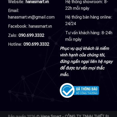
Website:
hanasmart.vn
Hệ thống showroom: 8-
22h mỗi ngày
Email:
hanasmart.vn@gmail.com
Hệ thống bán hàng online:
24/24
Facebook:
hanasmart.vn
Tư vấn khách hàng: 8-24h
Zalo:
090.699.3332
mỗi ngày
Hotline:
090.699.3332
Phục vụ quý khách là niềm
vinh hạnh của chúng tôi,
đừng ngần ngại liên hệ ngay
để được tư vấn mọi thắc
mắc.
Bản quyền 2026 ©
Hana Smart - CÔNG TY TNHH THIẾT BỊ