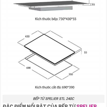
BẾP TỪ SPELIER STL 240C
ĐẶC ĐIỂM NỔI BẬT CỦA BẾP TỪ
SPELIER