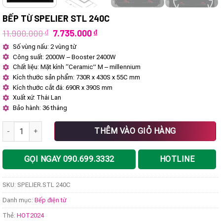
BẾP TỪ SPELIER STL 240C
Giá
Giá
11.900.000
₫
7.735.000
₫
gốc
hiện
Số vùng nấu: 2 vùng từ
là:
tại
Công suất: 2000W – Booster 2400W
11.900.000 ₫.
là:
7.735.000 ₫.
Chất liệu: Mặt kính “Ceramic” M – millennium
Kích thước sản phẩm: 730R x 430S x 55C mm
Kích thước cắt đá: 690R x 390S mm
Xuất xứ: Thái Lan
Bảo hành: 36 tháng
BẾP TỪ SPELIER STL 240C số lượng
THÊM VÀO GIỎ HÀNG
GỌI NGAY 090.699.3332
HOTLINE
SKU:
SPELIER.STL 240C
Danh mục:
Bếp điện từ
Thẻ:
HOT2024