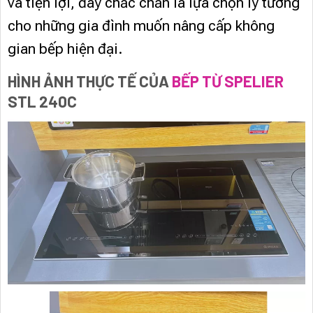
và tiện lợi, đây chắc chắn là lựa chọn lý tưởng
cho những gia đình muốn nâng cấp không
gian bếp hiện đại.
HÌNH ẢNH THỰC TẾ CỦA
BẾP TỪ SPELIER
STL 240C