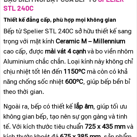
STL 240C
Thiết kế đẳng cấp, phù hợp mọi không gian
Bếp từ Spelier STL 240C sở hữu thiết kế sang
trọng với mặt kính
Ceramic M – Millennium
cao cấp, được
mài vát 4 cạnh
và bo viền nhôm
Aluminium chắc chắn. Loại kính này không chỉ
chịu nhiệt tốt lên đến
1150ºC
mà còn có khả
năng chống sốc nhiệt
600ºC
, giúp bếp bền bỉ
theo thời gian.
Ngoài ra, bếp có thiết kế
lắp âm
, giúp tối ưu
không gian bếp, tạo nên sự gọn gàng và tinh
tế. Với kích thước tiêu chuẩn
725 x 435 mm
và
kích thước khoét đá
675 x 385 mm
, sản phẩm