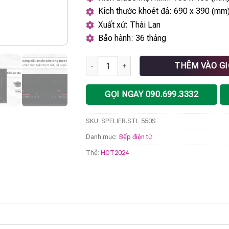
Kích thước khoét đá: 690 x 390 (mm
Xuất xứ: Thái Lan
Bảo hành: 36 tháng
BẾP TỪ SPELIER STL 550S số lượng
THÊM VÀO G
GỌI NGAY 090.699.3332
SKU:
SPELIER.STL 550S
Danh mục:
Bếp điện từ
Thẻ:
HOT2024