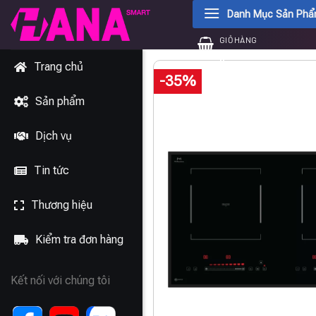
Chuyển
Danh Mục Sản Ph
đến
GIỎ HÀNG
nội
0
₫
dung
Trang chủ
-35%
Sản phẩm
Dịch vụ
Tin tức
Thương hiệu
Kiểm tra đơn hàng
Kết nối với chúng tôi