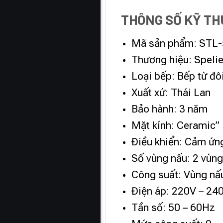
THÔNG SỐ KỸ T
Mã sản phẩm: STL
Thương hiệu: Spelie
Loại bếp: Bếp từ đô
Xuất xứ: Thái Lan
Bảo hành: 3 năm
Mặt kính: Ceramic”
Điều khiển: Cảm ứng
Số vùng nấu: 2 vùng
Công suất: Vùng nấ
Điện áp: 220V – 24
Tần số: 50 – 60Hz