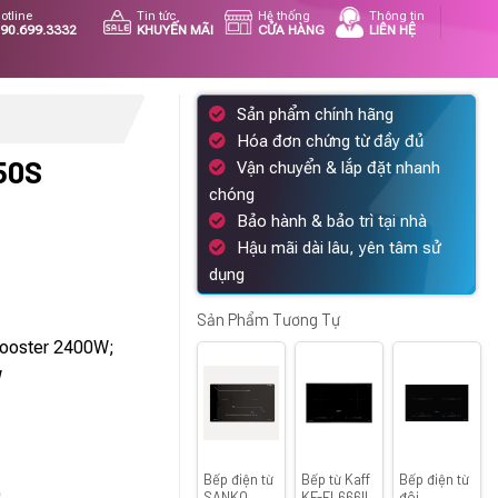
otline
Tin tức
Hệ thống
Thông tin
90.699.3332
KHUYẾN MÃI
CỬA HÀNG
LIÊN HỆ
Sản phẩm chính hãng
Hóa đơn chứng từ đầy đủ
50S
Vận chuyển & lắp đặt nhanh
chóng
iá
Bảo hành & bảo trì tại nhà
iện
Hậu mãi dài lâu, yên tâm sử
i
dụng
.
:
.100.000 ₫.
Sản Phẩm Tương Tự
Booster 2400W;
W
Bếp điện từ
Bếp từ Kaff
Bếp điện từ
)
SANKO
KF-FL666II
đôi