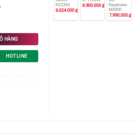
KI223AS
Nagakawa
8.900.000
₫
)
NDI9191
8.624.000
₫
7.990.000
₫
IỎ HÀNG
HOTLINE