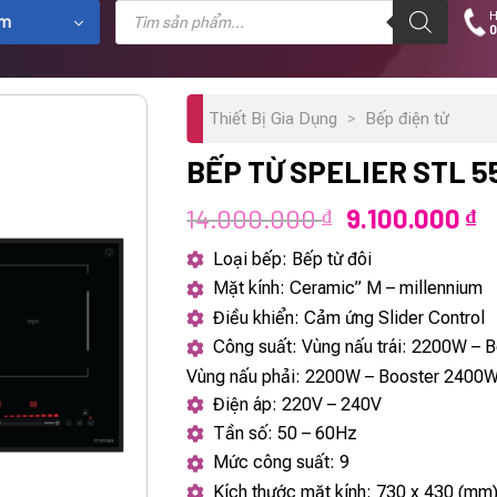
Tìm
H
kiếm
ẩm
0
sản
phẩm
Thiết Bị Gia Dụng
>
Bếp điện từ
BẾP TỪ SPELIER STL 5
Giá
G
14.000.000
9.100.000
₫
₫
gốc
h
Loại bếp: Bếp từ đôi
là:
tạ
Mặt kính: Ceramic” M – millennium
14.000.000 ₫
là
Điều khiển: Cảm ứng Slider Control
9
Công suất: Vùng nấu trái: 2200W – 
Vùng nấu phải: 2200W – Booster 2400
Điện áp: 220V – 240V
Tần số: 50 – 60Hz
Mức công suất: 9
Kích thước mặt kính: 730 x 430 (mm