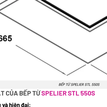
BẾP TỪ SPELIER STL 550S
ẬT
CỦA BẾP TỪ
SPELIER STL 550S
 và hiện đại: