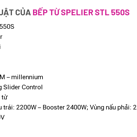
HUẬT CỦA
BẾP TỪ SPELIER STL 550S
-550S
r
i
 M – millennium
 Slider Control
 từ
u trái: 2200W – Booster 2400W; Vùng nấu phải:
0V