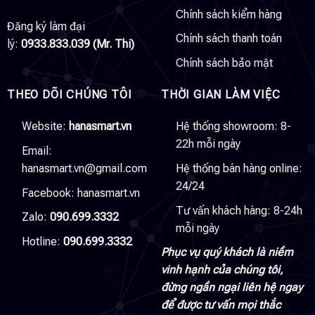
Chính sách kiểm hàng
Đăng ký làm đại
Chính sách thanh toán
lý:
0933.833.039 (Mr. Thi)
Chính sách bảo mật
THEO DÕI CHÚNG TÔI
THỜI GIAN LÀM VIỆC
Website:
hanasmart.vn
Hệ thống showroom: 8-
22h mỗi ngày
Email:
hanasmart.vn@gmail.com
Hệ thống bán hàng online:
24/24
Facebook:
hanasmart.vn
Tư vấn khách hàng: 8-24h
Zalo:
090.699.3332
mỗi ngày
Hotline:
090.699.3332
Phục vụ quý khách là niềm
vinh hạnh của chúng tôi,
đừng ngần ngại liên hệ ngay
để được tư vấn mọi thắc