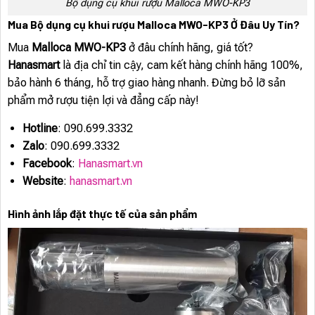
Bộ dụng cụ khui rượu Malloca MWO-KP3
Mua Bộ dụng cụ khui rượu Malloca MWO-KP3 Ở Đâu Uy Tín?
Mua
Malloca MWO-KP3
ở đâu chính hãng, giá tốt?
Hanasmart
là địa chỉ tin cậy, cam kết hàng chính hãng 100%,
bảo hành 6 tháng, hỗ trợ giao hàng nhanh. Đừng bỏ lỡ sản
phẩm mở rượu tiện lợi và đẳng cấp này!
Hotline
: 090.699.3332
Zalo
: 090.699.3332
Facebook
:
Hanasmart.vn
Website
:
hanasmart.vn
Hình ảnh lắp đặt thực tế của sản phẩm