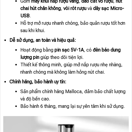
Gồm
máy khui nắp rượu vang
,
dao cắt vỏ rượu
,
nút
chai hút chân không
,
vòi rót rượu
và
dây sạc Micro-
USB
.
Hỗ trợ mở rượu nhanh chóng, bảo quản rượu tốt hơn
sau khi khui.
Dễ sử dụng, an toàn và hiệu quả:
Hoạt động bằng
pin sạc 5V-1A
, có
đèn báo dung
lượng pin
giúp theo dõi tiện lợi.
Thiết kế thông minh, giúp mở nắp rượu nhẹ nhàng,
nhanh chóng mà không làm hỏng nút chai.
Chính hãng, bảo hành uy tín:
Sản phẩm chính hãng Malloca, đảm bảo chất lượng
và độ bền cao.
Bảo hành 6 tháng, mang lại sự yên tâm khi sử dụng.