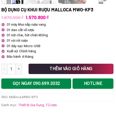
BỘ DỤNG CỤ KHUI RƯỢU MALLOCA MWO-KP3
Giá
Giá
1.870.000
₫
1.570.800
₫
gốc
hiện
01 máy khui nắp rượu vang
là:
tại
01 dao cắt vỏ rượu
1.870.000 ₫.
là:
1.570.800 ₫.
01 nút chai, hút chân không
01 vòi rót rượu
01 dây sạc Micro-USB
Xuất xứ: Chính hãng
Bảo hành: 6 tháng
Bộ dụng cụ khui rượu Malloca MWO-KP3 số lượng
THÊM VÀO GIỎ HÀNG
GỌI NGAY 090.699.3332
HOTLINE
SKU:
Malloca.MWO-KP3
Danh mục:
Thiết Bị Gia Dụng
,
Tủ rượu