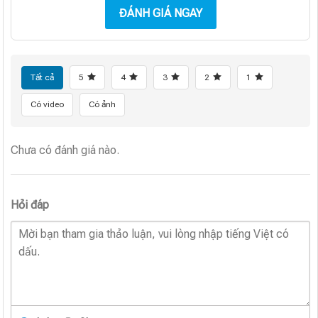
ĐÁNH GIÁ NGAY
Tất cả
5
4
3
2
1
Có video
Có ảnh
Chưa có đánh giá nào.
Hỏi đáp