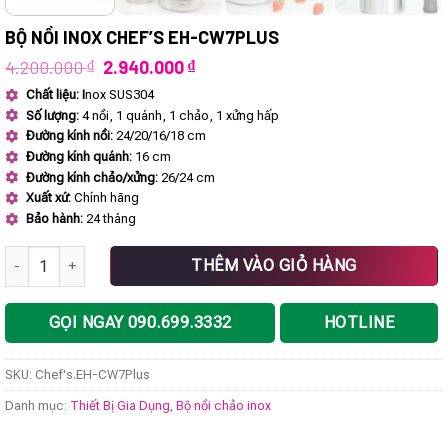
BỘ NỒI INOX CHEF’S EH-CW7PLUS
Giá
Giá
4.200.000
₫
2.940.000
₫
gốc
hiện
Chất liệu: I
nox SUS304
là:
tại
Số lượng:
4 nồi, 1 quánh, 1 chảo, 1 xửng hấp
4.200.000 ₫.
là:
2.940.000 ₫.
Đường kính nồi:
24/20/16/18 cm
Đường kính quánh:
16 cm
Đường kính chảo/xửng:
26/24 cm
Xuất xứ:
Chính hãng
Bảo hành:
24 tháng
Bộ nồi inox Chef's EH-CW7Plus số lượng
THÊM VÀO GIỎ HÀNG
GỌI NGAY 090.699.3332
HOTLINE
SKU:
Chef's.EH-CW7Plus
Danh mục:
Thiết Bị Gia Dụng
,
Bộ nồi chảo inox