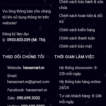
Chính sách bảo hành & sửa
chữa
Vui lòng thông báo cho chúng
Chính sách hoàn tiền & đổi
tôi khi sử dụng thông tin trên
trả
website!
Chính sách kiểm hàng
Đăng ký làm đại
Chính sách thanh toán
lý:
0933.833.039 (Mr. Thi)
Chính sách bảo mật
THEO DÕI CHÚNG TÔI
THỜI GIAN LÀM VIỆC
Website:
hanasmart.vn
Hệ thống showroom: 8-
22h mỗi ngày
Email:
hanasmart.vn@gmail.com
Hệ thống bán hàng online:
24/24
Facebook:
hanasmart.vn
Tư vấn khách hàng: 8-24h
Zalo:
090.699.3332
mỗi ngày