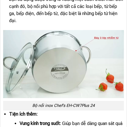
cạnh đó, bộ nồi phù hợp với tất cả các loại bếp, từ bếp
ga, bếp điện, đến bếp từ, đặc biệt là những bếp từ hiện
đại.
Bộ nồi inox Chef’s EH-CW7Plus 24
Tiện ích thêm:
Vung kính trong suốt:
Giúp bạn dễ dàng quan sát quá