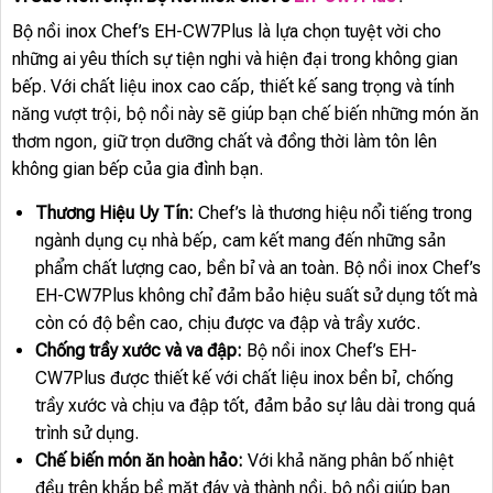
Bộ nồi inox Chef’s EH-CW7Plus là lựa chọn tuyệt vời cho
những ai yêu thích sự tiện nghi và hiện đại trong không gian
bếp. Với chất liệu inox cao cấp, thiết kế sang trọng và tính
năng vượt trội, bộ nồi này sẽ giúp bạn chế biến những món ăn
thơm ngon, giữ trọn dưỡng chất và đồng thời làm tôn lên
không gian bếp của gia đình bạn.
Thương Hiệu Uy Tín:
Chef’s là thương hiệu nổi tiếng trong
ngành dụng cụ nhà bếp, cam kết mang đến những sản
phẩm chất lượng cao, bền bỉ và an toàn. Bộ nồi inox Chef’s
EH-CW7Plus không chỉ đảm bảo hiệu suất sử dụng tốt mà
còn có độ bền cao, chịu được va đập và trầy xước.
Chống trầy xước và va đập:
Bộ nồi inox Chef’s EH-
CW7Plus được thiết kế với chất liệu inox bền bỉ, chống
trầy xước và chịu va đập tốt, đảm bảo sự lâu dài trong quá
trình sử dụng.
Chế biến món ăn hoàn hảo:
Với khả năng phân bố nhiệt
đều trên khắp bề mặt đáy và thành nồi, bộ nồi giúp bạn