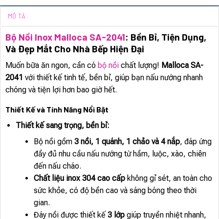
MÔ TẢ
Bộ Nồi Inox Malloca SA-2041
: Bền Bỉ, Tiện Dụng,
Và Đẹp Mắt Cho Nhà Bếp Hiện Đại
Muốn bữa ăn ngon, cần có
bộ nồi
chất lượng!
Malloca SA-
2041
với thiết kế tinh tế, bền bỉ, giúp bạn nấu nướng nhanh
chóng và tiện lợi hơn bao giờ hết.
Thiết Kế và Tính Năng Nổi Bật
Thiết kế sang trọng, bền bỉ:
Bộ nồi gồm
3 nồi, 1 quánh, 1 chảo và 4 nắp
, đáp ứng
đầy đủ nhu cầu nấu nướng từ hầm, luộc, xào, chiên
đến nấu cháo.
Chất liệu inox 304 cao cấp
không gỉ sét, an toàn cho
sức khỏe, có độ bền cao và sáng bóng theo thời
gian.
Đáy nồi được thiết kế
3 lớp
giúp truyền nhiệt nhanh,