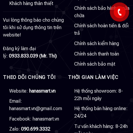
Khách hàng thân thiết
Chính sách bảo hành & sửa
chữa
Vui lòng thông báo cho chúng
Chính sách hoàn tiền & đổi
tôi khi sử dụng thông tin trên
trả
website!
Chính sách kiểm hàng
Đăng ký làm đại
Chính sách thanh toán
lý:
0933.833.039 (Mr. Thi)
Chính sách bảo mật
THEO DÕI CHÚNG TÔI
THỜI GIAN LÀM VIỆC
Website:
hanasmart.vn
Hệ thống showroom: 8-
22h mỗi ngày
Email:
hanasmart.vn@gmail.com
Hệ thống bán hàng online:
24/24
Facebook:
hanasmart.vn
Tư vấn khách hàng: 8-24h
Zalo:
090.699.3332