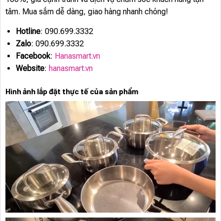
tâm. Mua sắm dễ dàng, giao hàng nhanh chóng!
Hotline
: 090.699.3332
Zalo
: 090.699.3332
Facebook
:
Hanasmart.vn
Website
:
hanasmart.vn
Hình ảnh lắp đặt thực tế của sản phẩm