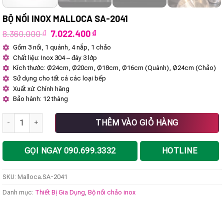
BỘ NỒI INOX MALLOCA SA-2041
Giá
Giá
8.360.000
₫
7.022.400
₫
gốc
hiện
Gồm 3 nồi, 1 quánh, 4 nắp, 1 chảo
là:
tại
Chất liệu: Inox 304 – đáy 3 lớp
8.360.000 ₫.
là:
7.022.400 ₫.
Kích thước: Ø24cm, Ø20cm, Ø18cm, Ø16cm (Quánh), Ø24cm (Chảo)
Sử dụng cho tất cá các loại bếp
Xuất xứ: Chính hãng
Bảo hành: 12 tháng
Bộ nồi inox Malloca SA-2041 số lượng
THÊM VÀO GIỎ HÀNG
GỌI NGAY 090.699.3332
HOTLINE
SKU:
Malloca.SA-2041
Danh mục:
Thiết Bị Gia Dụng
,
Bộ nồi chảo inox