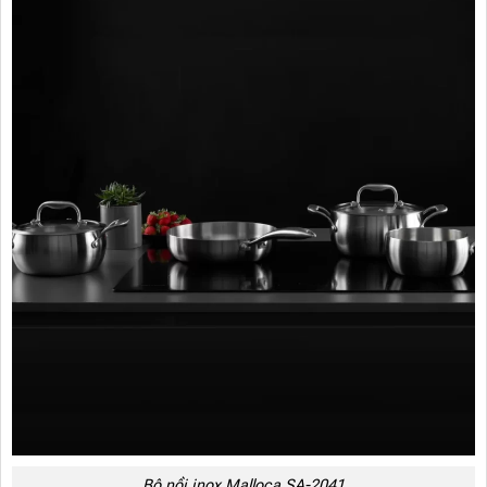
Bộ nồi inox Malloca SA-2041