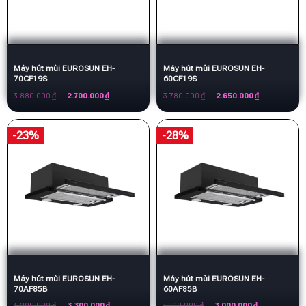
Máy hút mùi EUROSUN EH-
Máy hút mùi EUROSUN EH-
70CF19S
60CF19S
Giá
Giá
Giá
Giá
3.880.000
₫
2.700.000
₫
3.780.000
₫
2.650.000
₫
gốc
hiện
gốc
hiện
là:
tại
là:
tại
3.880.000 ₫.
là:
3.780.000 ₫.
là:
2.700.000 ₫.
2.650.000 ₫.
-23%
-28%
Máy hút mùi EUROSUN EH-
Máy hút mùi EUROSUN EH-
70AF85B
60AF85B
Giá
Giá
Giá
Giá
4.290.000
₫
3.300.000
₫
4.190.000
₫
3.000.000
₫