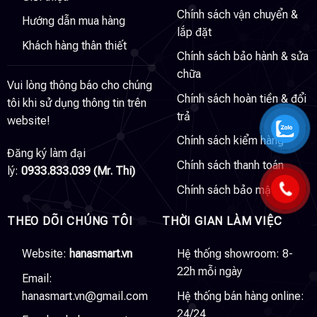
Chính sách vận chuyển &
Hướng dẫn mua hàng
lắp đặt
Khách hàng thân thiết
Chính sách bảo hành & sửa
chữa
Vui lòng thông báo cho chúng
Chính sách hoàn tiền & đổi
tôi khi sử dụng thông tin trên
trả
website!
Chính sách kiểm hàng
Đăng ký làm đại
Chính sách thanh toán
lý:
0933.833.039 (Mr. Thi)
Chính sách bảo mật
THEO DÕI CHÚNG TÔI
THỜI GIAN LÀM VIỆC
Website:
hanasmart.vn
Hệ thống showroom: 8-
22h mỗi ngày
Email:
hanasmart.vn@gmail.com
Hệ thống bán hàng online:
24/24