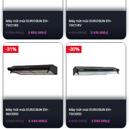
Máy hút mùi EUROSUN EH-
Máy hút mùi EUROSUN EH-
70C18S
70C18V
Giá
Giá
Giá
Giá
3.790.000
₫
2.650.000
₫
4.150.000
₫
2.915.000
₫
gốc
hiện
gốc
hiện
là:
tại
là:
tại
3.790.000 ₫.
là:
4.150.000 ₫.
là:
2.650.000 ₫.
2.915.000 ₫.
-31%
-30%
Máy hút mùi EUROSUN EH-
Máy hút mùi EUROSUN EH-
60C05D
70C05D
Giá
Giá
Giá
Giá
3.590.000
₫
2.490.000
₫
3.690.000
₫
2.590.000
₫
gốc
hiện
gốc
hiện
là:
tại
là:
tại