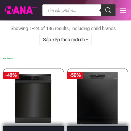
Chuyển
Tìm
kiếm
đến
sản
nội
phẩm
dung
Showing 1–24 of 146 results, including child brands
-49%
-50%