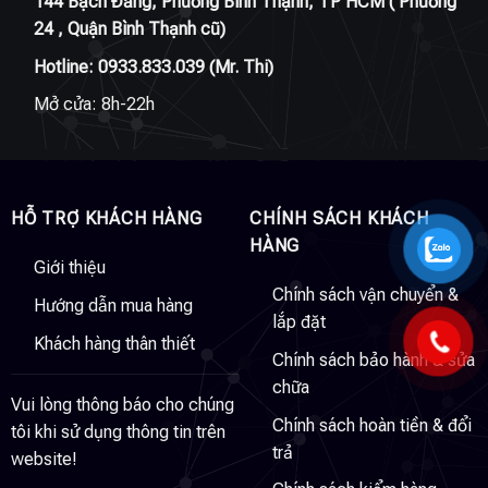
144 Bạch Đằng, Phường Bình Thạnh, TP HCM ( Phường
24 , Quận Bình Thạnh cũ)
Hotline:
0933.833.039
(Mr. Thi)
Mở cửa: 8h-22h
HỖ TRỢ KHÁCH HÀNG
CHÍNH SÁCH KHÁCH
HÀNG
Giới thiệu
Chính sách vận chuyển &
Hướng dẫn mua hàng
lắp đặt
Khách hàng thân thiết
Chính sách bảo hành & sửa
chữa
Vui lòng thông báo cho chúng
Chính sách hoàn tiền & đổi
tôi khi sử dụng thông tin trên
trả
website!