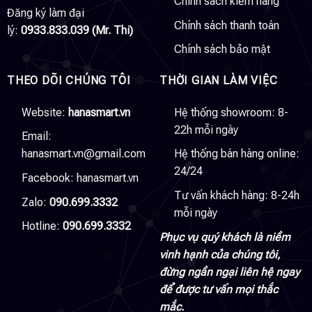
Chính sách kiểm hàng
Đăng ký làm đại
Chính sách thanh toán
lý:
0933.833.039 (Mr. Thi)
Chính sách bảo mật
THEO DÕI CHÚNG TÔI
THỜI GIAN LÀM VIỆC
Website:
hanasmart.vn
Hệ thống showroom: 8-
22h mỗi ngày
Email:
hanasmart.vn@gmail.com
Hệ thống bán hàng online:
24/24
Facebook:
hanasmart.vn
Tư vấn khách hàng: 8-24h
Zalo:
090.699.3332
mỗi ngày
Hotline:
090.699.3332
Phục vụ quý khách là niềm
vinh hạnh của chúng tôi,
đừng ngần ngại liên hệ ngay
để được tư vấn mọi thắc
mắc.