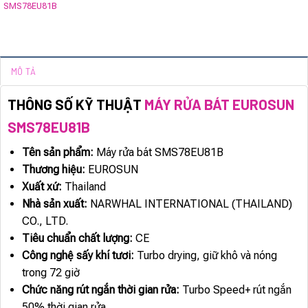
SMS78EU81B
MÔ TẢ
THÔNG SỐ KỸ THUẬT
MÁY RỬA BÁT EUROSUN
SMS78EU81B
Tên sản phẩm:
Máy rửa bát SMS78EU81B
Thương hiệu:
EUROSUN
Xuất xứ:
Thailand
Nhà sản xuất:
NARWHAL INTERNATIONAL (THAILAND)
CO., LTD.
Tiêu chuẩn chất lượng:
CE
Công nghệ sấy khí tươi:
Turbo drying, giữ khô và nóng
trong 72 giờ
Chức năng rút ngắn thời gian rửa:
Turbo Speed+ rút ngắn
50% thời gian rửa