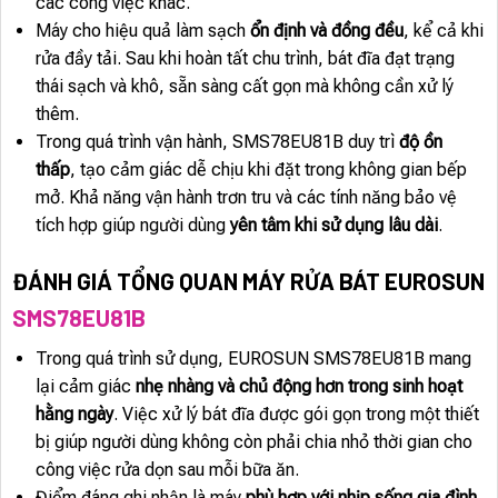
các công việc khác.
Máy cho hiệu quả làm sạch
ổn định và đồng đều
, kể cả khi
rửa đầy tải. Sau khi hoàn tất chu trình, bát đĩa đạt trạng
thái sạch và khô, sẵn sàng cất gọn mà không cần xử lý
thêm.
Trong quá trình vận hành, SMS78EU81B duy trì
độ ồn
thấp
, tạo cảm giác dễ chịu khi đặt trong không gian bếp
mở. Khả năng vận hành trơn tru và các tính năng bảo vệ
tích hợp giúp người dùng
yên tâm khi sử dụng lâu dài
.
ĐÁNH GIÁ TỔNG QUAN MÁY RỬA BÁT EUROSUN
SMS78EU81B
Trong quá trình sử dụng, EUROSUN SMS78EU81B mang
lại cảm giác
nhẹ nhàng và chủ động hơn trong sinh hoạt
hằng ngày
. Việc xử lý bát đĩa được gói gọn trong một thiết
bị giúp người dùng không còn phải chia nhỏ thời gian cho
công việc rửa dọn sau mỗi bữa ăn.
Điểm đáng ghi nhận là máy
phù hợp với nhịp sống gia đình
,