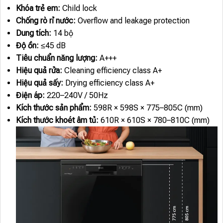
Khóa trẻ em:
Child lock
Chống rò rỉ nước:
Overflow and leakage protection
Dung tích:
14 bộ
Độ ồn:
≤45 dB
Tiêu chuẩn năng lượng:
A+++
Hiệu quả rửa:
Cleaning efficiency class A+
Hiệu quả sấy:
Drying efficiency class A+
Điện áp:
220–240V / 50Hz
Kích thước sản phẩm:
598R × 598S × 775–805C (mm)
Kích thước khoét âm tủ:
610R × 610S × 780–810C (mm)