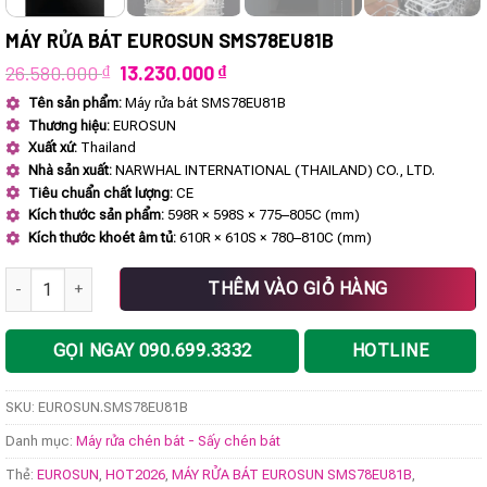
MÁY RỬA BÁT EUROSUN SMS78EU81B
Giá
Giá
26.580.000
₫
13.230.000
₫
gốc
hiện
Tên sản phẩm:
Máy rửa bát SMS78EU81B
là:
tại
Thương hiệu:
EUROSUN
26.580.000 ₫.
là:
13.230.000 ₫.
Xuất xứ:
Thailand
Nhà sản xuất:
NARWHAL INTERNATIONAL (THAILAND) CO., LTD.
Tiêu chuẩn chất lượng:
CE
Kích thước sản phẩm:
598R × 598S × 775–805C (mm)
Kích thước khoét âm tủ:
610R × 610S × 780–810C (mm)
MÁY RỬA BÁT EUROSUN SMS78EU81B số lượng
THÊM VÀO GIỎ HÀNG
GỌI NGAY 090.699.3332
HOTLINE
SKU:
EUROSUN.SMS78EU81B
Danh mục:
Máy rửa chén bát - Sấy chén bát
Thẻ:
EUROSUN
,
HOT2026
,
MÁY RỬA BÁT EUROSUN SMS78EU81B
,