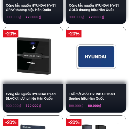
Công tắc nguồn HYUNDAI HY-S1
Công tắc nguồn HYUNDAI HY-S1
GRAY thương hiệu Hàn Quốc
GOLD thương hiệu Hàn Quốc
Giá
Giá
Giá
Giá
900.000
₫
720.000
₫
900.000
₫
720.000
₫
gốc
hiện
gốc
hiện
là:
tại
là:
tại
900.000 ₫.
là:
900.000 ₫.
là:
720.000 ₫.
720.000 ₫.
-20%
-20%
Công tắc nguồn HYUNDAI HY-S1
Thẻ mở khóa HYUNDAI HY-M1
BLACK thương hiệu Hàn Quốc
thương hiệu Hàn Quốc
Giá
Giá
Giá
Giá
900.000
₫
720.000
₫
100.000
₫
80.000
₫
gốc
hiện
gốc
hiện
là:
tại
là:
tại
900.000 ₫.
là:
100.000 ₫.
là:
720.000 ₫.
80.000 ₫.
-20%
-20%