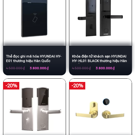
Thẻ đọc ghi mã hóa HYUNDAI HY-
Khóa điện tử khách sạn HYUNDAI
E01 thương hiệu Hàn Quốc
HY- HL01 BLACK thương hiệu Hàn
Quốc
Giá
Giá
Giá
Giá
4.500.000
₫
3.600.000
₫
4.500.000
₫
3.600.000
₫
gốc
hiện
gốc
hiện
là:
tại
là:
tại
4.500.000 ₫.
là:
4.500.000 ₫.
là:
3.600.000 ₫.
3.600.000 ₫.
-20%
-20%