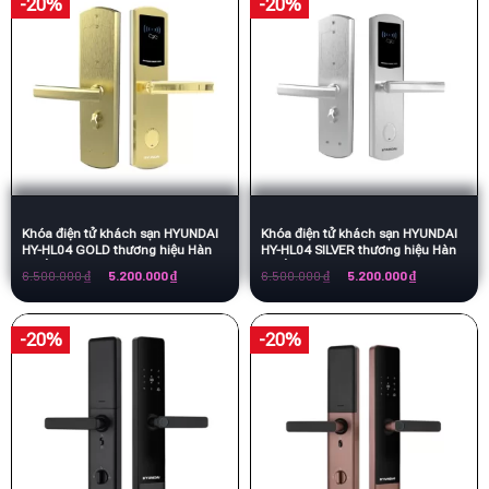
-20%
-20%
Khóa điện tử khách sạn HYUNDAI
Khóa điện tử khách sạn HYUNDAI
HY-HL04 GOLD thương hiệu Hàn
HY-HL04 SILVER thương hiệu Hàn
Quốc
Quốc
Giá
Giá
Giá
Giá
6.500.000
₫
5.200.000
₫
6.500.000
₫
5.200.000
₫
gốc
hiện
gốc
hiện
là:
tại
là:
tại
6.500.000 ₫.
là:
6.500.000 ₫.
là:
5.200.000 ₫.
5.200.000 ₫.
-20%
-20%