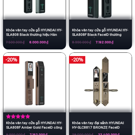
Khóa vân tay cửa gỗ HYUNDAI HY-
Khóa vân tay cửa gỗ HYUNDAI HY-
SLA808 Black thương hiệu Hàn
SLA808F Black FaceID thương
Quốc
hiệu Hàn Quốc
Giá
Giá
Giá
Giá
7.500.000
₫
6.000.000
₫
8.990.000
₫
7.192.000
₫
gốc
hiện
gốc
hiện
là:
tại
là:
tại
7.500.000 ₫.
là:
8.990.000 ₫.
là:
6.000.000 ₫.
7.192.000 ₫.
-20%
-20%
Khóa vân tay cửa gỗ HYUNDAI HY-
Khóa vân tay đại sảnh HYUNDAI
Được xếp
SLA808F Amber Gold FaceID công
HY-SLC8817 BRONZE FaceID
hạng
5.00
nghệ Hàn Quốc
thương hiệu Hàn Quốc
5 sao
Giá
Giá
Giá
Giá
8.990.000
₫
7.192.000
₫
28.000.000
₫
22.400.000
₫