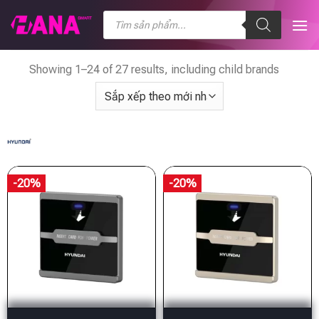
Chuyển
Tìm
kiếm
đến
sản
nội
phẩm
dung
Showing 1–24 of 27 results, including child brands
-20%
-20%