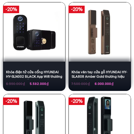
4.990.000 ₫.
là:
4.990.000 ₫.
là:
3.992.000 ₫.
3.992.000 ₫.
-20%
-20%
Khóa điện tử cửa cổng HYUNDAI
Khóa vân tay cửa gỗ HYUNDAI HY-
HY-SLN002 BLACK App Wifi thương
SLA808 Amber Gold thương hiệu
hiệu Hàn Quốc
Hàn Quốc
Giá
Giá
Giá
Giá
6.990.000
₫
5.592.000
₫
7.500.000
₫
6.000.000
₫
gốc
hiện
gốc
hiện
là:
tại
là:
tại
6.990.000 ₫.
là:
7.500.000 ₫.
là:
5.592.000 ₫.
6.000.000 ₫.
-20%
-20%