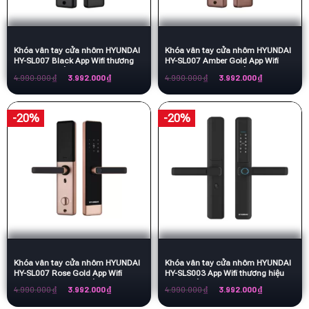
Khóa vân tay cửa nhôm HYUNDAI
Khóa vân tay cửa nhôm HYUNDAI
HY-SL007 Black App Wifi thương
HY-SL007 Amber Gold App Wifi
hiệu Hàn Quốc
thương hiệu Hàn Quốc
Giá
Giá
Giá
Giá
4.990.000
₫
3.992.000
₫
4.990.000
₫
3.992.000
₫
gốc
hiện
gốc
hiện
là:
tại
là:
tại
4.990.000 ₫.
là:
4.990.000 ₫.
là:
3.992.000 ₫.
3.992.000 ₫.
-20%
-20%
Khóa vân tay cửa nhôm HYUNDAI
Khóa vân tay cửa nhôm HYUNDAI
HY-SL007 Rose Gold App Wifi
HY-SLS003 App Wifi thương hiệu
thương hiệu Hàn Quốc
Hàn Quốc
Giá
Giá
Giá
Giá
4.990.000
₫
3.992.000
₫
4.990.000
₫
3.992.000
₫
gốc
hiện
gốc
hiện
là:
tại
là:
tại