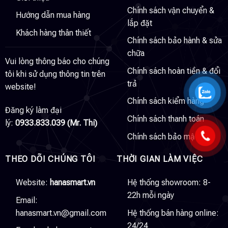
Chính sách vận chuyển &
Hướng dẫn mua hàng
lắp đặt
Khách hàng thân thiết
Chính sách bảo hành & sửa
chữa
Vui lòng thông báo cho chúng
Chính sách hoàn tiền & đổi
tôi khi sử dụng thông tin trên
trả
website!
Chính sách kiểm hàng
Đăng ký làm đại
Chính sách thanh toán
lý:
0933.833.039 (Mr. Thi)
Chính sách bảo mật
THEO DÕI CHÚNG TÔI
THỜI GIAN LÀM VIỆC
Website:
hanasmart.vn
Hệ thống showroom: 8-
22h mỗi ngày
Email:
hanasmart.vn@gmail.com
Hệ thống bán hàng online:
24/24