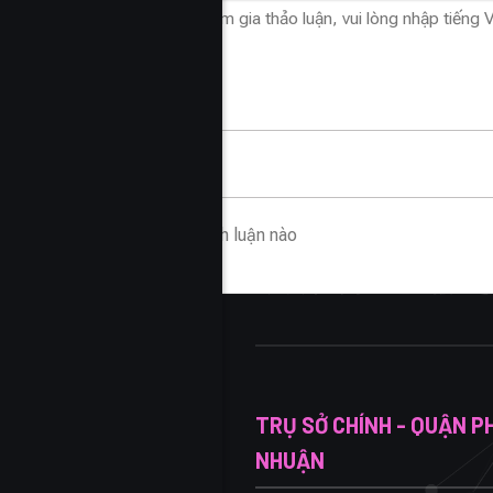
Không có bình luận nào
TRỤ SỞ CHÍNH - QUẬN P
NHUẬN