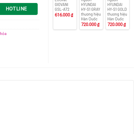
GIOVANI
HYUNDAI
HYUNDAI
HOTLINE
GSL-A72
HY-S1 GRAY
HY-S1 GOLD
thương hiệu
thương hiệu
616.000
₫
Hàn Quốc
Hàn Quốc
720.000
₫
720.000
₫
khóa