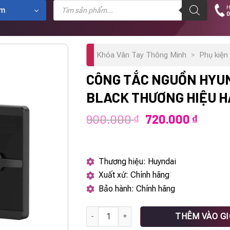
Tìm
H
kiếm
ẩm
0
sản
phẩm
Khóa Vân Tay Thông Minh
>
Phụ kiện
CÔNG TẮC NGUỒN HYUN
BLACK THƯƠNG HIỆU 
Giá
Giá
900.000
720.000
₫
₫
gốc
hiện
là:
tại
900.000 ₫.
là:
Thương hiệu: Huyndai
720.0
Xuất xứ: Chính hãng
Bảo hành: Chính hãng
Công tắc nguồn HYUNDAI HY-S1 BLACK thư
THÊM VÀO G