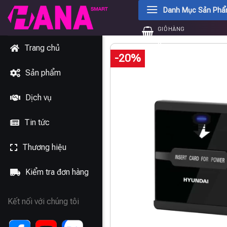
Chuyển
Danh Mục Sản Ph
đến
GIỎ HÀNG
nội
0
₫
dung
Trang chủ
-20%
Sản phẩm
Dịch vụ
Tin tức
Thương hiệu
Kiểm tra đơn hàng
Kết nối với chúng tôi