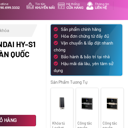
otline
Tin tức
Hệ thống
Thông tin
90.699.3332
KHUYẾN MÃI
CỬA HÀNG
LIÊN HỆ
Sản phẩm chính hãng
 khóa
Hóa đơn chứng từ đầy đủ
DAI HY-S1
Vận chuyển & lắp đặt nhanh
chóng
HÀN QUỐC
Bảo hành & bảo trì tại nhà
Hậu mãi dài lâu, yên tâm sử
dụng
Sản Phẩm Tương Tự
00 ₫.
ơng hiệu Hàn Quốc số lượng
IỎ HÀNG
Khóa tủ
Công tắc
Công tắc
Locket
nguồn
nguồn