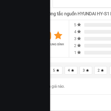
Đánh giá Công tắc nguồn HYUNDAI HY-S1 
5
0.0
4
3
ĐÁNH GIÁ TRUNG BÌNH
2
1
Tất cả
5
4
3
2
Chưa có đánh giá nào.
Hỏi đáp