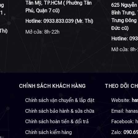
Tân Mỹ, TP.HCM ( Phường Tân
ng
625 Nguyễn 
Phú, Quận 7 cũ)
1 ,
Bình Trưng,
Trưng Đông 
Hotline:
0933.833.039
(Mr. Thi)
Đức cũ)
Thi)
Mở cửa: 8h-22h
Hotline:
093
Mở cửa: 8h-
CHÍNH SÁCH KHÁCH HÀNG
THEO DÕI C
Chính sách vận chuyển & lắp đặt
Website:
ha
Chính sách bảo hành & sửa chữa
Email:
hana
Chính sách hoàn tiền & đổi trả
Facebook:
h
Chính sách kiểm hàng
Zalo:
090.6