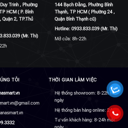
Duy Trinh , Phường
144 Bạch Đằng, Phường Bình
 TP HCM ( P. Bình
Thạnh, TP HCM ( Phường 24 ,
, Quận 2, TP.Thủ
Quận Bình Thạnh cũ)
Hotline:
0933.833.039
(Mr. Thi)
3.833.039
(Mr. Thi)
Mở cửa: 8h-22h
22h
HÚNG TÔI
THỜI GIAN LÀM VIỆC
nasmart.vn
Hệ thống showroom: 8-22h mỗi
ngày
smart.vn@gmail.com
Hệ thống bán hàng online: 24/24
anasmart.vn
Tư vấn khách hàng: 8-24h mỗi
99.3332
ngày