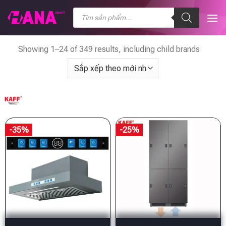
Chuyển
Tìm
kiếm
đến
sản
nội
phẩm
dung
Showing 1–24 of 349 results, including child brands
-35%
-25%