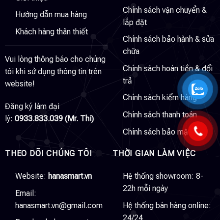
Chính sách vận chuyển &
Hướng dẫn mua hàng
lắp đặt
Khách hàng thân thiết
Chính sách bảo hành & sửa
chữa
Vui lòng thông báo cho chúng
Chính sách hoàn tiền & đổi
tôi khi sử dụng thông tin trên
trả
website!
Chính sách kiểm hàng
Đăng ký làm đại
Chính sách thanh toán
lý:
0933.833.039 (Mr. Thi)
Chính sách bảo mật
THEO DÕI CHÚNG TÔI
THỜI GIAN LÀM VIỆC
Website:
hanasmart.vn
Hệ thống showroom: 8-
22h mỗi ngày
Email:
hanasmart.vn@gmail.com
Hệ thống bán hàng online:
24/24