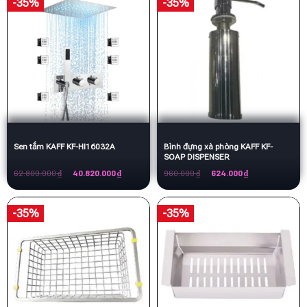
-35%
-35%
Sen tắm KAFF KF-HI16032A
Bình đựng xà phòng KAFF KF-
SOAP DISPENSER
Giá
Giá
Giá
Giá
62.800.000
₫
40.820.000
₫
960.000
₫
624.000
₫
gốc
hiện
gốc
hiện
là:
tại
là:
tại
62.800.000 ₫.
là:
960.000 ₫.
là:
40.820.000 ₫.
624.000 ₫.
-35%
-35%