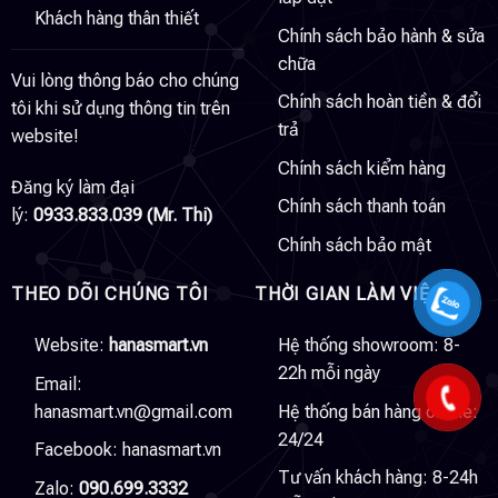
Khách hàng thân thiết
Chính sách bảo hành & sửa
chữa
Vui lòng thông báo cho chúng
Chính sách hoàn tiền & đổi
tôi khi sử dụng thông tin trên
trả
website!
Chính sách kiểm hàng
Đăng ký làm đại
Chính sách thanh toán
lý:
0933.833.039 (Mr. Thi)
Chính sách bảo mật
THEO DÕI CHÚNG TÔI
THỜI GIAN LÀM VIỆC
Website:
hanasmart.vn
Hệ thống showroom: 8-
22h mỗi ngày
Email:
hanasmart.vn@gmail.com
Hệ thống bán hàng online:
24/24
Facebook:
hanasmart.vn
Tư vấn khách hàng: 8-24h
Zalo:
090.699.3332