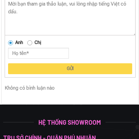
Anh
Chị
GỬI
Không có bình luận nào
HỆ THỐNG SHOWROOM
TRỤ SỞ CHÍNH - QUẬN PHÚ NHUẬN