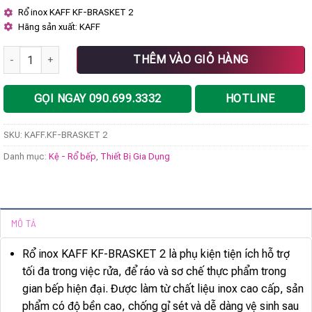
gốc
hiện
Rổ inox KAFF KF-BRASKET 2
là:
tại
Hãng sản xuất: KAFF
780.000 ₫.
là:
507.000 ₫.
Rổ inox KAFF KF-BRASKET 2 số lượng
THÊM VÀO GIỎ HÀNG
GỌI NGAY 090.699.3332
HOTLINE
SKU:
KAFF.KF-BRASKET 2
Danh mục:
Kệ - Rổ bếp
,
Thiết Bị Gia Dụng
MÔ TẢ
Rổ inox KAFF KF-BRASKET 2 là phụ kiện tiện ích hỗ trợ
tối đa trong việc rửa, để ráo và sơ chế thực phẩm trong
gian bếp hiện đại. Được làm từ chất liệu inox cao cấp, sản
phẩm có độ bền cao, chống gỉ sét và dễ dàng vệ sinh sau