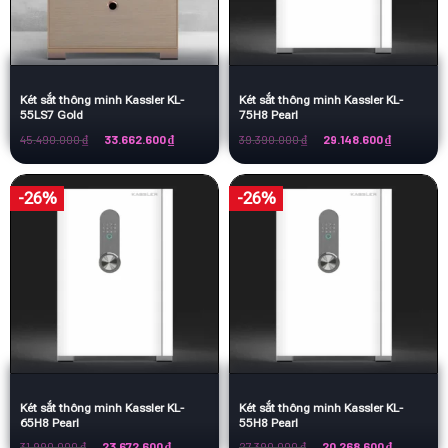
Két sắt thông minh Kassler KL-
Két sắt thông minh Kassler KL-
55LS7 Gold
75H8 Pearl
Giá
Giá
Giá
Giá
45.490.000
₫
33.662.600
₫
39.390.000
₫
29.148.600
₫
gốc
hiện
gốc
hiện
là:
tại
là:
tại
45.490.000 ₫.
là:
39.390.000 ₫.
là:
33.662.600 ₫.
29.148.600 
-26%
-26%
Két sắt thông minh Kassler KL-
Két sắt thông minh Kassler KL-
65H8 Pearl
55H8 Pearl
Giá
Giá
Giá
Giá
31.990.000
₫
23.672.600
₫
27.390.000
₫
20.268.600
₫