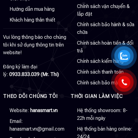
Chính sách vận chuyển &
Hướng dẫn mua hàng
lắp đặt
Khách hàng thân thiết
Chính sách bảo hành & sửa
chữa
Vui lòng thông báo cho chúng
Chính sách hoàn tiền & đổi
tôi khi sử dụng thông tin trên
trả
website!
Chính sách kiểm hàng
Đăng ký làm đại
Chính sách thanh toán
lý:
0933.833.039 (Mr. Thi)
Chính sách bảo mật
THEO DÕI CHÚNG TÔI
THỜI GIAN LÀM VIỆC
Website:
hanasmart.vn
Hệ thống showroom: 8-
22h mỗi ngày
Email:
hanasmart.vn@gmail.com
Hệ thống bán hàng online:
24/24