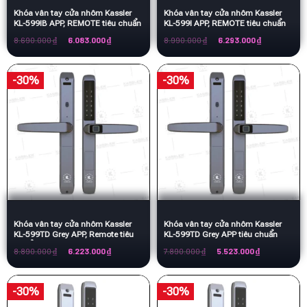
Khóa vân tay cửa nhôm Kassler
Khóa vân tay cửa nhôm Kassler
KL-599IB APP, REMOTE tiêu chuẩn
KL-599I APP, REMOTE tiêu chuẩn
Đức
Đức
Giá
Giá
Giá
Giá
8.690.000
₫
6.083.000
₫
8.990.000
₫
6.293.000
₫
gốc
hiện
gốc
hiện
là:
tại
là:
tại
8.690.000 ₫.
là:
8.990.000 ₫.
là:
6.083.000 ₫.
6.293.000 ₫.
-30%
-30%
Khóa vân tay cửa nhôm Kassler
Khóa vân tay cửa nhôm Kassler
KL-599TD Grey APP, Remote tiêu
KL-599TD Grey APP tiêu chuẩn
chuẩn Đức
Đức
Giá
Giá
Giá
Giá
8.890.000
₫
6.223.000
₫
7.890.000
₫
5.523.000
₫
gốc
hiện
gốc
hiện
là:
tại
là:
tại
8.890.000 ₫.
là:
7.890.000 ₫.
là:
6.223.000 ₫.
5.523.000 ₫.
-30%
-30%