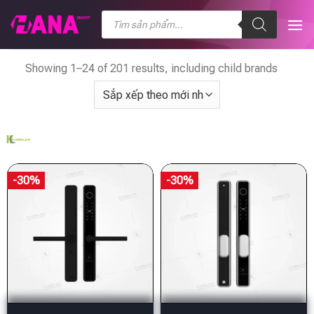
Chuyển
Tìm
kiếm
đến
sản
nội
phẩm
dung
Showing 1–24 of 201 results, including child brands
-30%
-30%