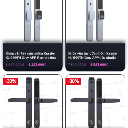
Khóa vân tay cửa nhôm Kassler
Khóa vân tay cửa nhôm Kassler
KL-599TN Grey APP, Remote tiêu
KL-599TN Grey APP tiêu chuẩn
chuẩn Đức
Đức
Giá
Giá
Giá
Giá
8.890.000
₫
6.223.000
₫
7.890.000
₫
5.523.000
₫
gốc
hiện
gốc
hiện
là:
tại
là:
tại
8.890.000 ₫.
là:
7.890.000 ₫.
là:
6.223.000 ₫.
5.523.000 ₫.
-30%
-30%