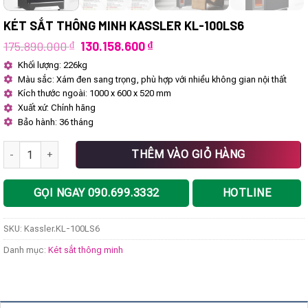
KÉT SẮT THÔNG MINH KASSLER KL-100LS6
Giá
Giá
175.890.000
₫
130.158.600
₫
gốc
hiện
Khối lượng: 226kg
là:
tại
Màu sắc: Xám đen sang trọng, phù hợp với nhiều không gian nội thất
175.890.000 ₫.
là:
130.158.600 ₫.
Kích thước ngoài: 1000 x 600 x 520 mm
Xuất xứ: Chính hãng
Bảo hành: 36 tháng
Két sắt thông minh Kassler KL-100LS6 số lượng
THÊM VÀO GIỎ HÀNG
GỌI NGAY 090.699.3332
HOTLINE
SKU:
Kassler.KL-100LS6
Danh mục:
Két sắt thông minh