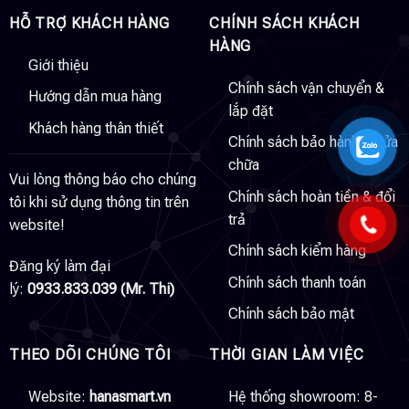
HỖ TRỢ KHÁCH HÀNG
CHÍNH SÁCH KHÁCH
HÀNG
Giới thiệu
Chính sách vận chuyển &
Hướng dẫn mua hàng
lắp đặt
Khách hàng thân thiết
Chính sách bảo hành & sửa
chữa
Vui lòng thông báo cho chúng
Chính sách hoàn tiền & đổi
tôi khi sử dụng thông tin trên
trả
website!
Chính sách kiểm hàng
Đăng ký làm đại
Chính sách thanh toán
lý:
0933.833.039 (Mr. Thi)
Chính sách bảo mật
THEO DÕI CHÚNG TÔI
THỜI GIAN LÀM VIỆC
Website:
hanasmart.vn
Hệ thống showroom: 8-