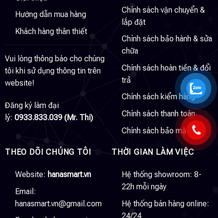
Chính sách vận chuyển &
Hướng dẫn mua hàng
lắp đặt
Khách hàng thân thiết
Chính sách bảo hành & sửa
chữa
Vui lòng thông báo cho chúng
Chính sách hoàn tiền & đổi
tôi khi sử dụng thông tin trên
trả
website!
Chính sách kiểm hàng
Đăng ký làm đại
Chính sách thanh toán
lý:
0933.833.039 (Mr. Thi)
Chính sách bảo mật
THEO DÕI CHÚNG TÔI
THỜI GIAN LÀM VIỆC
Website:
hanasmart.vn
Hệ thống showroom: 8-
22h mỗi ngày
Email:
hanasmart.vn@gmail.com
Hệ thống bán hàng online:
24/24