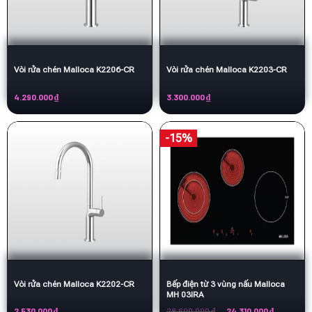
Vòi rửa chén Malloca K2206-CR
Vòi rửa chén Malloca K2203-CR
4.290.000
₫
3.300.000
₫
-15%
Vòi rửa chén Malloca K2202-CR
Bếp điện từ 3 vùng nấu Malloca
MH 03IRA
Giá
Giá
2.530.000
₫
28.600.000
₫
24.310.000
₫