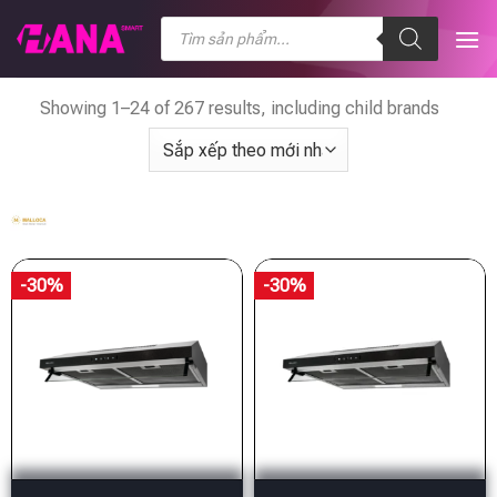
Chuyển
Tìm
kiếm
đến
sản
nội
phẩm
dung
Showing 1–24 of 267 results, including child brands
-30%
-30%