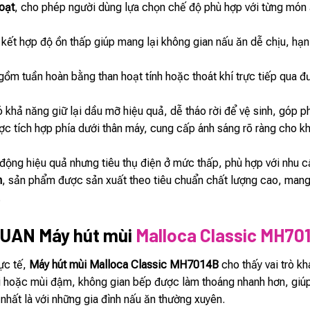
oạt
, cho phép người dùng lựa chọn chế độ phù hợp với từng món 
, kết hợp độ ồn thấp giúp mang lại không gian nấu ăn dễ chịu, hạ
gồm tuần hoàn bằng than hoạt tính hoặc thoát khí trực tiếp qua đ
 khả năng giữ lại dầu mỡ hiệu quả, dễ tháo rời để vệ sinh, góp ph
c tích hợp phía dưới thân máy, cung cấp ánh sáng rõ ràng cho kh
 động hiệu quả nhưng tiêu thụ điện ở mức thấp, phù hợp với nhu 
n
, sản phẩm được sản xuất theo tiêu chuẩn chất lượng cao, mang 
.
UAN Máy hút mùi
Malloca Classic MH70
ực tế,
Máy hút mùi Malloca Classic MH7014B
cho thấy vai trò kh
 hoặc mùi đậm, không gian bếp được làm thoáng nhanh hơn, giúp 
nhất là với những gia đình nấu ăn thường xuyên.