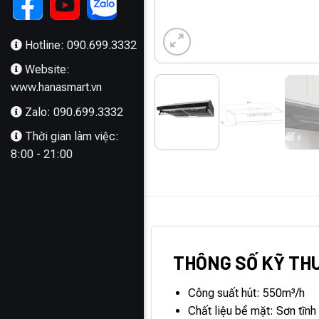
Hotline: 090.699.3332
Website:
www.hanasmart.vn
Zalo: 090.699.3332
Thời gian làm việc:
8:00 - 21:00
MÔ TẢ
THÔNG SỐ KỸ TH
Công suất hút: 550m³/h
Chất liệu bề mặt: Sơn tĩnh 