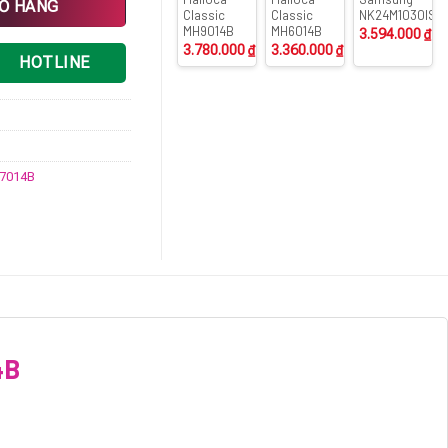
IỎ HÀNG
Classic
Classic
NK24M1030IS/
MH9014B
MH6014B
3.594.000
₫
3.780.000
₫
3.360.000
₫
HOTLINE
H7014B
4B