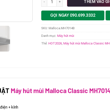
THÊM VÀO G
GỌI NGAY 090.699.3332
SKU:
Malloca.MH7014B
Danh mục:
Máy hút mùi
Thẻ:
HOT2026
,
Máy hút mùi Malloca Classic M
UẬT
Máy hút mùi Malloca Classic MH701
điện + kính