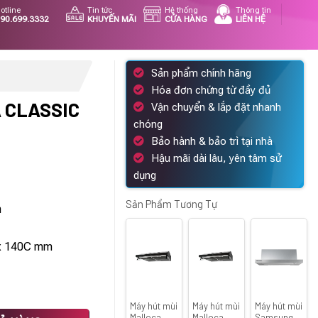
otline
Tin tức
Hệ thống
Thông tin
90.699.3332
KHUYẾN MÃI
CỬA HÀNG
LIÊN HỆ
Sản phẩm chính hãng
Hóa đơn chứng từ đầy đủ
 CLASSIC
Vận chuyển & lắp đặt nhanh
chóng
Bảo hành & bảo trì tại nhà
Hậu mãi dài lâu, yên tâm sử
á
dụng
ện
Sản Phẩm Tương Tự
h
570.000 ₫.
 x 140C mm
Máy hút mùi
Máy hút mùi
Máy hút mùi
lượng
Malloca
Malloca
Samsung