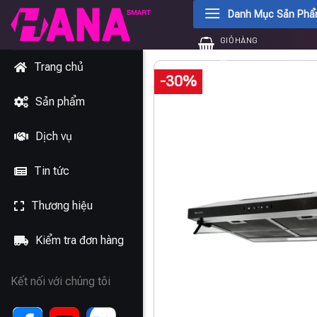
Chuyển
Danh Mục Sản Ph
đến
GIỎ HÀNG
nội
0
₫
dung
Trang chủ
-30%
Sản phẩm
Dịch vụ
Tin tức
Thương hiệu
Kiểm tra đơn hàng
Kết nối với chúng tôi