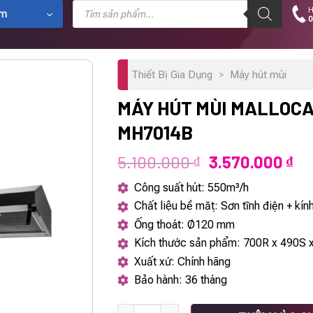
Tìm
H
kiếm
ẩm
0
sản
phẩm
Thiết Bị Gia Dụng
>
Máy hút mùi
MÁY HÚT MÙI MALLOCA
MH7014B
Giá
Gi
5.100.000
3.570.000
₫
₫
gốc
hi
Công suất hút: 550m³/h
là:
tại
Chất liệu bề mặt: Sơn tĩnh điện + kín
5.100.000 ₫.
là:
Ống thoát: Ø120 mm
3.
Kích thước sản phẩm: 700R x 490S
Xuất xứ: Chính hãng
Bảo hành: 36 tháng
Máy hút mùi Malloca Classic MH7014B số 