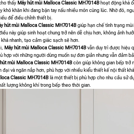
cho thấy
Máy hút mùi Malloca Classic MH7014B
hoạt động khá ổn
ây khó khăn khi đang bận tay nấu nhiều món cùng lúc. Nhờ đó, ng
ều để điều chỉnh thiết bị.
y hút mùi Malloca Classic MH7014B
giúp hạn chế tình trạng mùi
iều này giúp sinh hoạt chung trở nên dễ chịu hơn, không ảnh hưở
” khá nhanh, tạo cảm giác sạch sẽ hơn.
i,
Máy hút mùi Malloca Classic MH7014B
vẫn duy trì được hiệu 
ù hợp với những người dùng muốn sự đơn giản nhưng vẫn đảm bảo 
hút mùi Malloca Classic MH7014B
còn giúp không gian bếp trở n
n đại và ngăn nắp hơn, phù hợp với nhiều kiểu thiết kế nội thất kh
lloca Classic MH7014B
là một thiết bị phù hợp cho nhu cầu sử dụ
hất lượng không khí trong bếp theo thời gian.