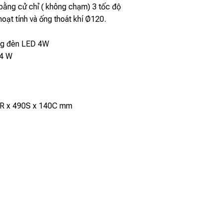
bằng cử chỉ ( không chạm) 3 tốc độ
hoạt tính và ống thoát khí Ø120.
ng đèn LED 4W
14 W
0R x 490S x 140C mm