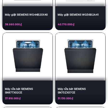
Máy giặt SIEMENS WG44B20X40
Máy giặt SIEMENS WG56B2A41
36.990.000
₫
40.770.000
₫
Máy rửa bát SIEMENS
Máy rửa bát SIEMENS
SN87TX02CE
SN75ZX07CE
37.810.000
₫
31.130.000
₫