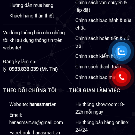
Chính sách vận chuyển &
Hướng dẫn mua hàng
lắp đặt
Khách hàng thân thiết
Chính sách bảo hành & sửa
chữa
Vui lòng thông báo cho chúng
Chính sách hoàn tiền & đổi
tôi khi sử dụng thông tin trên
trả
website!
Chính sách kiểm hàng
Đăng ký làm đại
Chính sách thanh toán
lý:
0933.833.039 (Mr. Thi)
Chính sách bảo mật
THEO DÕI CHÚNG TÔI
THỜI GIAN LÀM VIỆC
Website:
hanasmart.vn
Hệ thống showroom: 8-
22h mỗi ngày
Email:
hanasmart.vn@gmail.com
Hệ thống bán hàng online:
24/24
Facebook:
hanasmart.vn