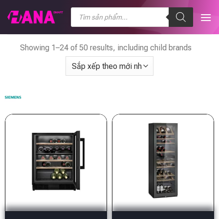
Chuyển
Tìm
kiếm
đến
sản
nội
phẩm
dung
Showing 1–24 of 50 results, including child brands