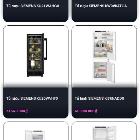
Tủ rượu SIEMENS KU21WAHG0
Tủ rượu SIEMENS KW36KATGA
Tủ rượu SIEMENS KU20WVHF0
Tủ lạnh SIEMENS KI86NADD0
31.540.000
₫
46.680.000
₫