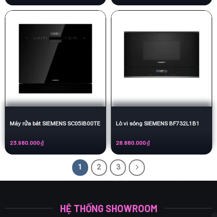
Máy rửa bát SIEMENS SC05IB00TE
Lò vi sóng SIEMENS BF732L1B1
23.980.000
₫
28.880.000
₫
1
2
3
HỆ THỐNG SHOWROOM