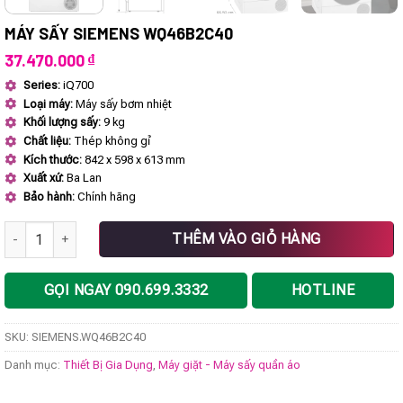
MÁY SẤY SIEMENS WQ46B2C40
37.470.000
₫
Series:
iQ700
Loại máy:
Máy sấy bơm nhiệt
Khối lượng sấy:
9 kg
Chất liệu:
Thép không gỉ
Kích thước:
842 x 598 x 613 mm
Xuất xứ:
Ba Lan
Bảo hành:
Chính hãng
Máy sấy SIEMENS WQ46B2C40 số lượng
THÊM VÀO GIỎ HÀNG
GỌI NGAY 090.699.3332
HOTLINE
SKU:
SIEMENS.WQ46B2C40
Danh mục:
Thiết Bị Gia Dụng
,
Máy giặt - Máy sấy quần áo