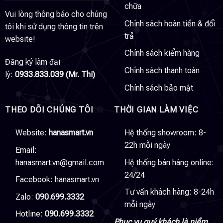
chữa
Vui lòng thông báo cho chúng
Chính sách hoàn tiền & đổi
tôi khi sử dụng thông tin trên
trả
website!
Chính sách kiểm hàng
Đăng ký làm đại
Chính sách thanh toán
lý:
0933.833.039 (Mr. Thi)
Chính sách bảo mật
THEO DÕI CHÚNG TÔI
THỜI GIAN LÀM VIỆC
Website:
hanasmart.vn
Hệ thống showroom: 8-
22h mỗi ngày
Email:
hanasmart.vn@gmail.com
Hệ thống bán hàng online:
24/24
Facebook:
hanasmart.vn
Tư vấn khách hàng: 8-24h
Zalo:
090.699.3332
mỗi ngày
Hotline:
090.699.3332
Phục vụ quý khách là niềm