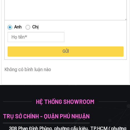
Anh
Chị
GỬI
Không có bình luận nào
HỆ THỐNG SHOWROOM
TRỤ SỞ CHÍNH - QUẬN PHÚ NHUẬN
308 Phan Đình Phùng, phường cầu kiệu, TP.HCM ( phường