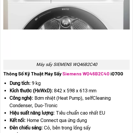
Máy sấy SIEMENS WQ46B2C40
Thông Số Kỹ Thuật Máy Sấy
Siemens WQ46B2C40
iQ700
Dung tích:
9 kg
Kích thước (HxWxD):
842 x 598 x 613 mm
Công nghệ:
Bơm nhiệt (Heat Pump), selfCleaning
Condenser, Duo-Tronic
Hiệu suất năng lượng:
Tiêu chuẩn cao nhất EU
Kết nối:
Home Connect qua ứng dụng
Đèn chiếu sáng:
Có, bên trong lồng sấy