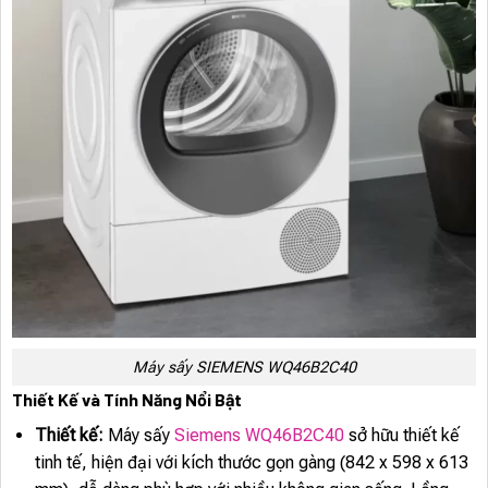
Máy sấy SIEMENS WQ46B2C40
Thiết Kế và Tính Năng Nổi Bật
Thiết kế:
Máy sấy
Siemens WQ46B2C40
sở hữu thiết kế
tinh tế, hiện đại với kích thước gọn gàng (842 x 598 x 613