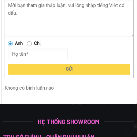
Anh
Chị
GỬI
Không có bình luận nào
HỆ THỐNG SHOWROOM