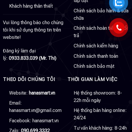
lắp đặt
Khách hàng thân thiết
Chính sách bảo hành & sửa
chữa
Vui lòng thông báo cho chúng
Chính sách hoàn tiền & đổi
tôi khi sử dụng thông tin trên
trả
website!
Chính sách kiểm hàng
Đăng ký làm đại
Chính sách thanh toán
lý:
0933.833.039 (Mr. Thi)
Chính sách bảo mật
THEO DÕI CHÚNG TÔI
THỜI GIAN LÀM VIỆC
Website:
hanasmart.vn
Hệ thống showroom: 8-
22h mỗi ngày
Email:
hanasmart.vn@gmail.com
Hệ thống bán hàng online:
24/24
Facebook:
hanasmart.vn
Tư vấn khách hàng: 8-24h
Zalo:
090.699.3332