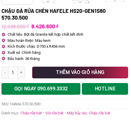
CHẬU ĐÁ RỬA CHÉN HAFELE HS20-GEN1S80
570.30.500
Giá
Giá
12.038.000
₫
8.426.600
₫
gốc
hiện
Chất liệu: Bột đá Granite kết hợp chất kết dính
là:
tại
Màu hoàn thiện: Màu kem
12.038.000 ₫.
là:
8.426.600 ₫.
Kích thước chậu: D750 x R456 mm
Xuất xứ: Chính hãng
Bảo hành: 36 tháng
Chậu đá rửa chén Hafele HS20-GEN1S80 570.30.500 số lượng
THÊM VÀO GIỎ HÀNG
GỌI NGAY 090.699.3332
HOTLINE
SKU:
Hafele.570.30.500
Danh mục:
Chậu rửa bát - Vòi rửa bát - Máy hủy rác
,
Chậu rửa bát