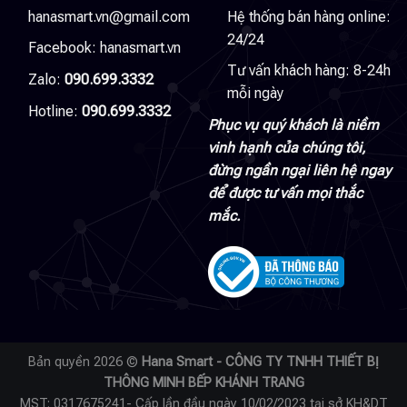
hanasmart.vn@gmail.com
Hệ thống bán hàng online:
24/24
Facebook:
hanasmart.vn
Tư vấn khách hàng: 8-24h
Zalo:
090.699.3332
mỗi ngày
Hotline:
090.699.3332
Phục vụ quý khách là niềm
vinh hạnh của chúng tôi,
đừng ngần ngại liên hệ ngay
để được tư vấn mọi thắc
mắc.
Bản quyền 2026 ©
Hana Smart - CÔNG TY TNHH THIẾT BỊ
THÔNG MINH BẾP KHÁNH TRANG
MST: 0317675241- Cấp lần đầu ngày 10/02/2023 tại sở KH&DT