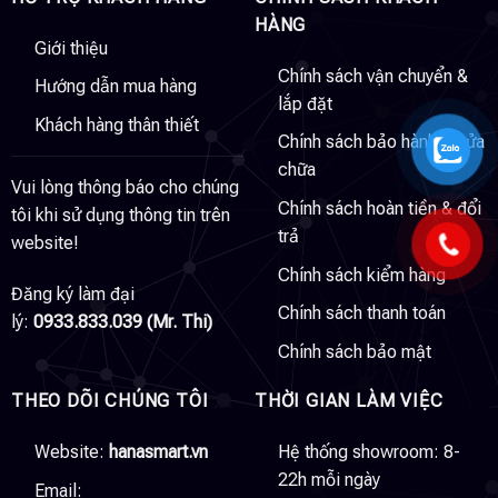
HÀNG
Giới thiệu
Chính sách vận chuyển &
Hướng dẫn mua hàng
lắp đặt
Khách hàng thân thiết
Chính sách bảo hành & sửa
chữa
Vui lòng thông báo cho chúng
Chính sách hoàn tiền & đổi
tôi khi sử dụng thông tin trên
trả
website!
Chính sách kiểm hàng
Đăng ký làm đại
Chính sách thanh toán
lý:
0933.833.039 (Mr. Thi)
Chính sách bảo mật
THEO DÕI CHÚNG TÔI
THỜI GIAN LÀM VIỆC
Website:
hanasmart.vn
Hệ thống showroom: 8-
22h mỗi ngày
Email: