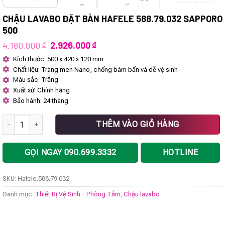
CHẬU LAVABO ĐẶT BÀN HAFELE 588.79.032 SAPPORO
500
Giá
Giá
4.180.000
₫
2.926.000
₫
gốc
hiện
Kích thước: 500 x 420 x 120 mm
là:
tại
Chất liệu: Tráng men Nano, chống bám bẩn và dễ vệ sinh
4.180.000 ₫.
là:
2.926.000 ₫.
Màu sắc: Trắng
Xuất xứ: Chính hãng
Bảo hành: 24 tháng
Chậu lavabo đặt bàn Hafele 588.79.032 Sapporo 500 số lượng
THÊM VÀO GIỎ HÀNG
GỌI NGAY 090.699.3332
HOTLINE
SKU:
Hafele.588.79.032
Danh mục:
Thiết Bị Vệ Sinh - Phòng Tắm
,
Chậu lavabo