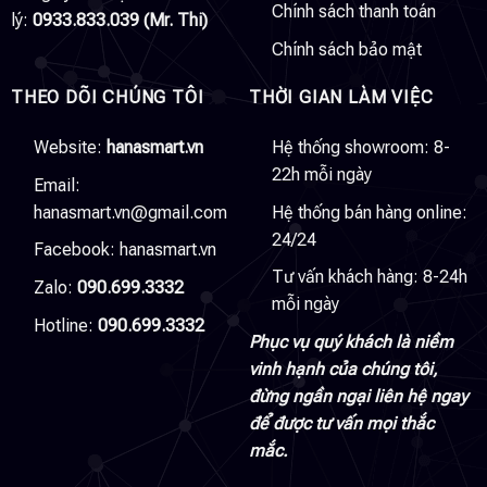
Chính sách thanh toán
lý:
0933.833.039 (Mr. Thi)
Chính sách bảo mật
THEO DÕI CHÚNG TÔI
THỜI GIAN LÀM VIỆC
Website:
hanasmart.vn
Hệ thống showroom: 8-
22h mỗi ngày
Email:
hanasmart.vn@gmail.com
Hệ thống bán hàng online:
24/24
Facebook:
hanasmart.vn
Tư vấn khách hàng: 8-24h
Zalo:
090.699.3332
mỗi ngày
Hotline:
090.699.3332
Phục vụ quý khách là niềm
vinh hạnh của chúng tôi,
đừng ngần ngại liên hệ ngay
để được tư vấn mọi thắc
mắc.