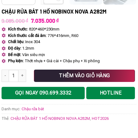
CHẬU RỬA BÁT 1 HỐ NOBINOX NOVA A282M
Giá
Giá
9.085.000
₫
7.035.000
₫
gốc
hiện
Kích thước:
820*460*230mm
là:
tại
Kích thước cắt đá âm:
776*416mm, R60
9.085.000 ₫.
là:
7.035.000 ₫.
Chất liệu:
Inox 304
Độ dày:
1.2mm
Bề mặt:
Vân siêu mịn
Phụ kiện:
Thớt nhựa + Giá cài + Chậu phụ + Xi phông
CHẬU RỬA BÁT 1 HỐ NOBINOX NOVA A282M số lượng
THÊM VÀO GIỎ HÀNG
GỌI NGAY 090.699.3332
HOTLINE
Danh mục:
Chậu rửa bát
Thẻ:
CHẬU RỬA BÁT 1 HỐ NOBINOX NOVA A282M
,
HOT2026