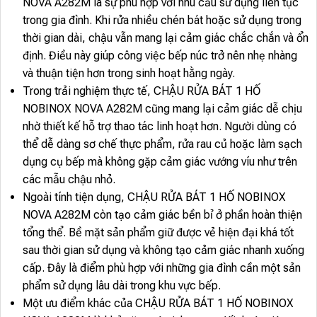
NOVA A282M là sự phù hợp với nhu cầu sử dụng liên tục
trong gia đình. Khi rửa nhiều chén bát hoặc sử dụng trong
thời gian dài, chậu vẫn mang lại cảm giác chắc chắn và ổn
định. Điều này giúp công việc bếp núc trở nên nhẹ nhàng
và thuận tiện hơn trong sinh hoạt hằng ngày.
Trong trải nghiệm thực tế, CHẬU RỬA BÁT 1 HỐ
NOBINOX NOVA A282M cũng mang lại cảm giác dễ chịu
nhờ thiết kế hỗ trợ thao tác linh hoạt hơn. Người dùng có
thể dễ dàng sơ chế thực phẩm, rửa rau củ hoặc làm sạch
dụng cụ bếp mà không gặp cảm giác vướng víu như trên
các mẫu chậu nhỏ.
Ngoài tính tiện dụng, CHẬU RỬA BÁT 1 HỐ NOBINOX
NOVA A282M còn tạo cảm giác bền bỉ ở phần hoàn thiện
tổng thể. Bề mặt sản phẩm giữ được vẻ hiện đại khá tốt
sau thời gian sử dụng và không tạo cảm giác nhanh xuống
cấp. Đây là điểm phù hợp với những gia đình cần một sản
phẩm sử dụng lâu dài trong khu vực bếp.
Một ưu điểm khác của CHẬU RỬA BÁT 1 HỐ NOBINOX