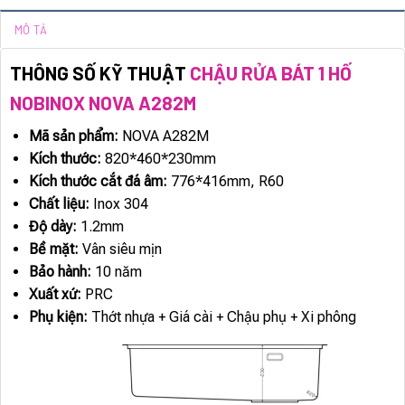
MÔ TẢ
THÔNG SỐ KỸ THUẬT
CHẬU RỬA BÁT 1 HỐ
NOBINOX NOVA A282M
Mã sản phẩm:
NOVA A282M
Kích thước:
820*460*230mm
Kích thước cắt đá âm:
776*416mm, R60
Chất liệu:
Inox 304
Độ dày:
1.2mm
Bề mặt:
Vân siêu mịn
Bảo hành:
10 năm
Xuất xứ:
PRC
Phụ kiện:
Thớt nhựa + Giá cài + Chậu phụ + Xi phông