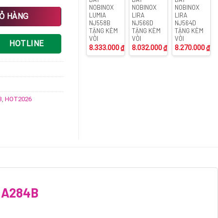
NOBINOX
NOBINOX
NOBINOX
 số lượng
LUMIA
LIRA
LIRA
IỎ HÀNG
NJ558B
NJ566D
NJ564D
TẶNG KÈM
TẶNG KÈM
TẶNG KÈM
VÒI
VÒI
VÒI
HOTLINE
8.333.000
₫
8.032.000
₫
8.270.000
₫
B
,
HOT2026
 A284B