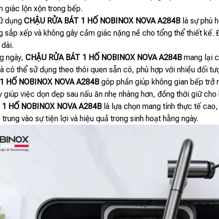
 giác lộn xộn trong bếp.
sử dụng
CHẬU RỬA BÁT 1 HỐ NOBINOX NOVA A284B
là sự phù h
sắp xếp và không gây cảm giác nặng nề cho tổng thể thiết kế. Đi
 dài.
ng ngày,
CHẬU RỬA BÁT 1 HỐ NOBINOX NOVA A284B
mang lại c
à có thể sử dụng theo thói quen sẵn có, phù hợp với nhiều đối tượn
1 HỐ NOBINOX NOVA A284B
góp phần giúp không gian bếp trở n
 này giúp việc dọn dẹp sau nấu ăn nhẹ nhàng hơn, đồng thời giữ cho
 1 HỐ NOBINOX NOVA A284B
là lựa chọn mang tính thực tế cao
p trung vào sự tiện lợi và hiệu quả trong sinh hoạt hằng ngày.