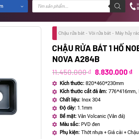
Tìm
H
kiếm
ẩm
0
sản
phẩm
Chậu rửa bát - Vòi rửa bát - Máy hủy rá
CHẬU RỬA BÁT 1 HỐ NO
NOVA A284B
Giá
Gi
11.450.000
8.830.000
₫
₫
gốc
hi
Kích thước:
820*460*230mm
là:
tạ
Kích thước cắt đá âm:
776*416mm, 
11.450.000 ₫.
là
Chất liệu:
Inox 304
8.
Độ dày:
1.1mm
Bề mặt:
Vân Volcanic (Vân đá)
Màu sắc:
PVD đen
Phụ kiện:
Thớt nhựa + Giá cài + Chậu