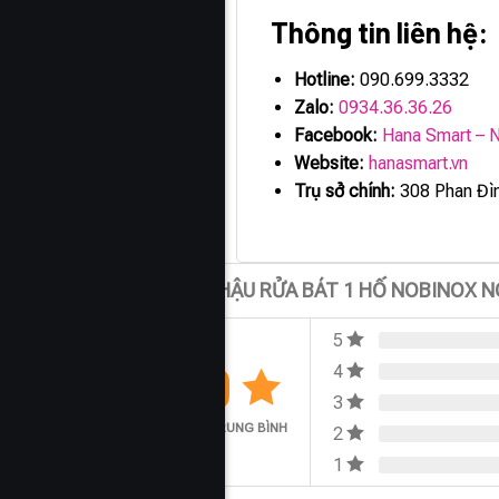
Thông tin liên hệ:
Hotline:
090.699.3332
Zalo:
0934.36.36.26
Facebook:
Hana Smart – N
Website:
hanasmart.vn
Trụ sở chính:
308 Phan Đìn
Đánh giá CHẬU RỬA BÁT 1 HỐ NOBINOX 
5
0.0
4
3
ĐÁNH GIÁ TRUNG BÌNH
2
1