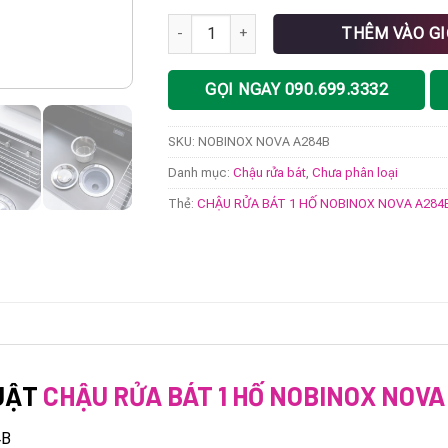
CHẬU RỬA BÁT 1 HỐ NOBINOX NOVA A284B
THÊM VÀO G
GỌI NGAY 090.699.3332
SKU:
NOBINOX NOVA A284B
Danh mục:
Chậu rửa bát
,
Chưa phân loại
Thẻ:
CHẬU RỬA BÁT 1 HỐ NOBINOX NOVA A284
UẬT
CHẬU RỬA BÁT 1 HỐ NOBINOX NOVA
4B