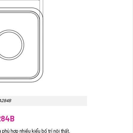
A284B
284B
 phù hợp nhiều kiểu bố trí nội thất.