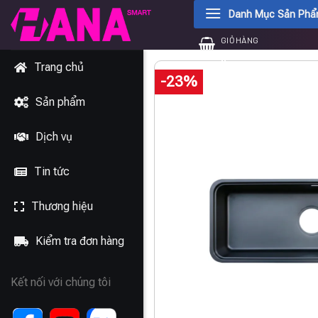
Chuyển
Danh Mục Sản Ph
đến
GIỎ HÀNG
nội
0
₫
dung
Trang chủ
-23%
Sản phẩm
Dịch vụ
Tin tức
Thương hiệu
Kiểm tra đơn hàng
Kết nối với chúng tôi