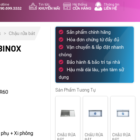
otline
Tin tức
Hệ thống
Thông tin
90.699.3332
KHUYẾN MÃI
CỬA HÀNG
LIÊN HỆ
Sản phẩm chính hãng
c
>
Chậu rửa bát
Hóa đơn chứng từ đầy đủ
BINOX
Vận chuyển & lắp đặt nhanh
chóng
Bảo hành & bảo trì tại nhà
Hậu mãi dài lâu, yên tâm sử
á
dụng
ện
i
Sản Phẩm Tương Tự
R60
:
830.000 ₫.
 phụ + Xi phông
CHẬU RỬA
CHẬU RỬA
CHẬU RỬA
BÁT
BÁT
BÁT