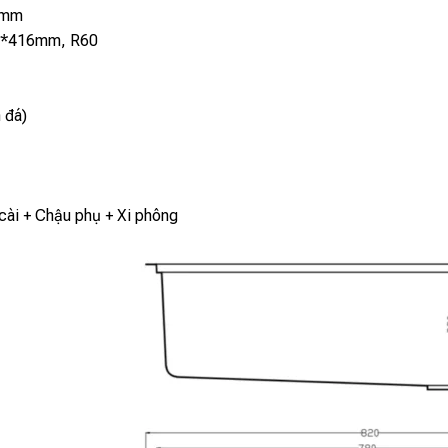
0mm
*416mm, R60
 đá)
cài + Chậu phụ + Xi phông