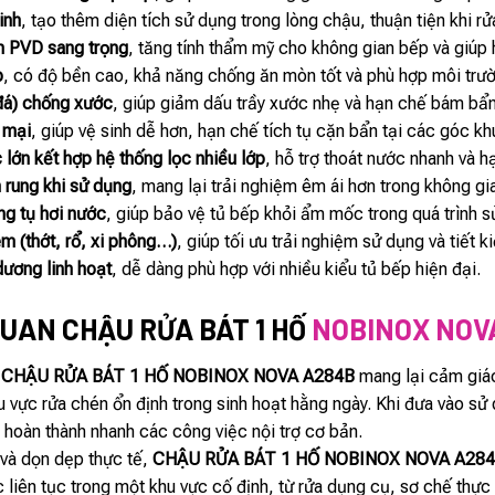
inh
, tạo thêm diện tích sử dụng trong lòng chậu, thuận tiện khi r
 PVD sang trọng
, tăng tính thẩm mỹ cho không gian bếp và giúp 
p
, có độ bền cao, khả năng chống ăn mòn tốt và phù hợp môi trư
 đá) chống xước
, giúp giảm dấu trầy xước nhẹ và hạn chế bám bẩn
 mại
, giúp vệ sinh dễ hơn, hạn chế tích tụ cặn bẩn tại các góc kh
c lớn kết hợp hệ thống lọc nhiều lớp
, hỗ trợ thoát nước nhanh và 
 rung khi sử dụng
, mang lại trải nghiệm êm ái hơn trong không gi
ng tụ hơi nước
, giúp bảo vệ tủ bếp khỏi ẩm mốc trong quá trình s
èm (thớt, rổ, xi phông…)
, giúp tối ưu trải nghiệm sử dụng và tiết k
dương linh hoạt
, dễ dàng phù hợp với nhiều kiểu tủ bếp hiện đại.
UAN CHẬU RỬA BÁT 1 HỐ
NOBINOX NOV
,
CHẬU RỬA BÁT 1 HỐ NOBINOX NOVA A284B
mang lại cảm giác
u vực rửa chén ổn định trong sinh hoạt hằng ngày. Khi đưa vào 
 hoàn thành nhanh các công việc nội trợ cơ bản.
 và dọn dẹp thực tế,
CHẬU RỬA BÁT 1 HỐ NOBINOX NOVA A28
 liên tục trong một khu vực cố định, từ rửa dụng cụ, sơ chế thự