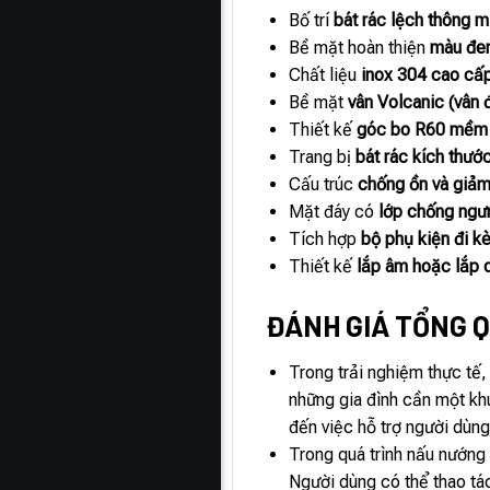
Bố trí
bát rác lệch thông m
Bề mặt hoàn thiện
màu đen
Chất liệu
inox 304 cao cấ
Bề mặt
vân Volcanic (vân
Thiết kế
góc bo R60 mềm
Trang bị
bát rác kích thướ
Cấu trúc
chống ồn và giảm
Mặt đáy có
lớp chống ngư
Tích hợp
bộ phụ kiện đi k
Thiết kế
lắp âm hoặc lắp 
ĐÁNH GIÁ TỔNG Q
Trong trải nghiệm thực tế
những gia đình cần một kh
đến việc hỗ trợ người dùng
Trong quá trình nấu nướng
Người dùng có thể thao tác