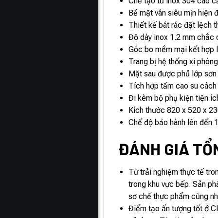
Chế tạo từ inox 304 cao c
Bề mặt vân siêu mịn hiện đ
Thiết kế bát rác đặt lệch 
Độ dày inox 1.2 mm chắc c
Góc bo mềm mại kết hợp lò
Trang bị hệ thống xi phông
Mặt sau được phủ lớp sơn 
Tích hợp tấm cao su cách 
Đi kèm bộ phụ kiện tiện íc
Kích thước 820 x 520 x 23
Chế độ bảo hành lên đến 10
ĐÁNH GIÁ TỔ
Từ trải nghiệm thực tế t
trong khu vực bếp. Sản phẩ
sơ chế thực phẩm cũng như
Điểm tạo ấn tượng tốt ở 