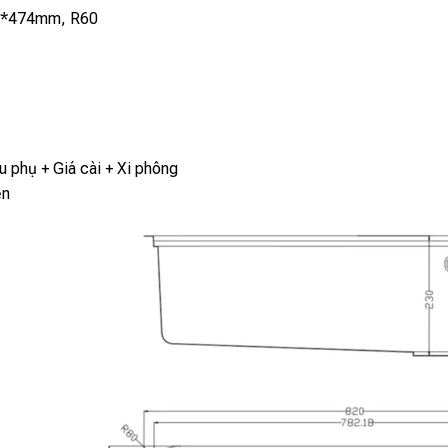
*474mm, R60
 phụ + Giá cài + Xi phông
ện