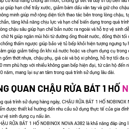
ấp có khả năng chống ăn mòn, chống gỉ sét và duy trì độ bền lâu 
ại giúp hạn chế trầy xước, giảm bám dấu vân tay và giữ cho chậu
thông minh giúp mở rộng diện tích thao tác bên trong lòng chậu, tạ
hắn, tăng khả năng chịu lực và hạn chế biến dạng trong quá trìn
ng chậu sâu giúp hạn chế bắn nước ra ngoài và hỗ trợ vệ sinh d
 chữ N giúp ngăn mùi hôi từ đường ống thoát nước, đồng thời tối 
chống thấm ngược giúp bảo vệ tủ bếp khỏi hiện tượng ngưng tụ
âm giúp giảm tiếng ồn khi xả nước hoặc va chạm dụng cụ trong q
h gồm thớt nhựa, chậu phụ, giá cài và bộ xi phông, hỗ trợ tối đa
0 mm phù hợp với nhiều không gian bếp hiện đại, từ căn hộ đến nh
 năm, mang lại sự an tâm trong quá trình sử dụng lâu dài.
NG QUAN CHẬU RỬA BÁT 1 HỐ
N
rong quá trình sử dụng hàng ngày, CHẬU RỬA BÁT 1 HỐ NOBINOX N
m được thiết kế hướng đến nhu cầu sử dụng thực tế của gia đình h
 vệ sinh dụng cụ nấu ăn.
CHẬU RỬA BÁT 1 HỐ NOBINOX NOVA A382 là khả năng đáp ứng linh