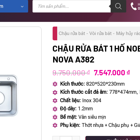
Tìm
H
kiếm
ẩm
0
sản
phẩm
Chậu rửa bát - Vòi rửa bát - Máy hủy rá
CHẬU RỬA BÁT 1 HỐ NO
NOVA A382
Giá
Giá
9.750.000
7.547.000
₫
₫
gốc
hiệ
Kích thước:
820*520*230mm
là:
tại
Kích thước cắt đá âm:
778*474mm, 
9.750.000 ₫.
là:
Chất liệu:
Inox 304
7.5
Độ dày:
1.2mm
Bề mặt:
Vân siêu mịn
Phụ kiện:
Thớt nhựa + Chậu phụ + Giá
CHẬU RỬA BÁT 1 HỐ NOBINOX NOVA A382 