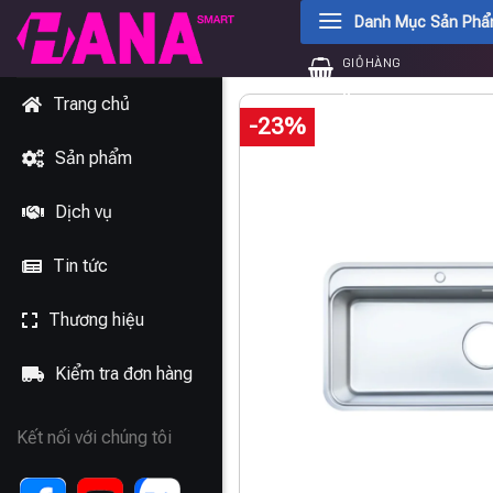
Chuyển
Danh Mục Sản Ph
đến
GIỎ HÀNG
nội
0
₫
dung
Trang chủ
-23%
Sản phẩm
Dịch vụ
Tin tức
Thương hiệu
Kiểm tra đơn hàng
Kết nối với chúng tôi