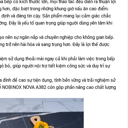
 bếp có kích thước lớn, mọi thao tác đều diễn ra thuận lợi
ng hơn, đặc biệt trong những khung giờ nấu ăn cao điểm.
định và đáng tin cậy. Sản phẩm mang lại cảm giác chắc
ng. Đây là yếu tố quan trọng giúp người dùng yên tâm khi
nên sự ngăn nắp và chuyên nghiệp cho không gian bếp.
 trở nên hài hòa và sang trọng hơn. Đây là lợi thế được
 sử dụng thoải mái ngay cả khi phải làm việc trong bếp
ò bó, giúp người nội trợ tiết kiệm công sức và duy trì sự
nh đề cao sự tiện dụng, tính bền vững và trải nghiệm sử
 HỐ NOBINOX NOVA A382 còn góp phần nâng cao chất lượng