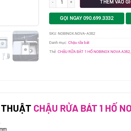
THÊM VÀO G
GỌI NGAY 090.699.3332
SKU:
NOBINOX.NOVA-A382
Danh mục:
Chậu rửa bát
Thẻ:
CHẬU RỬA BÁT 1 HỐ NOBINOX NOVA A382
Ỹ THUẬT
CHẬU RỬA BÁT 1 HỐ N
2
0mm