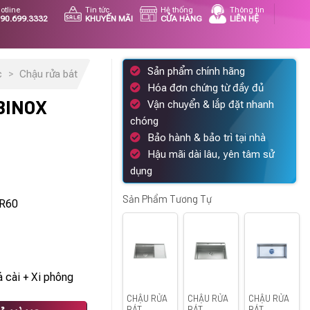
otline
Tin tức
Hệ thống
Thông tin
90.699.3332
KHUYẾN MÃI
CỬA HÀNG
LIÊN HỆ
Sản phẩm chính hãng
c
>
Chậu rửa bát
Hóa đơn chứng từ đầy đủ
BINOX
Vận chuyển & lắp đặt nhanh
chóng
Bảo hành & bảo trì tại nhà
Hậu mãi dài lâu, yên tâm sử
dụng
n
Sản Phẩm Tương Tự
R60
47.000 ₫.
 cài + Xi phông
CHẬU RỬA
CHẬU RỬA
CHẬU RỬA
số lượng
BÁT
BÁT
BÁT