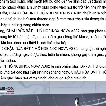
phẩm tươi sống, làm sạch rau củ cho đến vệ sinh các vật dụng nhà
cho người dùng. Điều này giúp công việc nội trợ trở nên nhẹ nhà
lâu dài, CHẬU RỬA BÁT 1 HỐ NOBINOX NOVA A382 thể hiện sự ổn 
hạn chế những bất tiện thường gặp ở các mẫu chậu rửa thông thườ
à bếp sử dụng trong nhiều năm.
ụng, CHẬU RỬA BÁT 1 HỐ NOBINOX NOVA A382 còn góp phần tạo 
ùng hệ tủ bếp hiện đại, sản phẩm giúp tổng thể khu vực nấu nướng
 khi lựa chọn các thiết bị nội thất nhà bếp.
 là CHẬU RỬA BÁT 1 HỐ NOBINOX NOVA A382 mang lại trải nghiệm
hao tác thường ngày được thực hiện tự nhiên, không gây cảm giác g
nấu nướng.
 1 HỐ NOBINOX NOVA A382 là sản phẩm phù hợp với những gia đì
đáp ứng tốt các nhu cầu sinh hoạt hàng ngày, CHẬU RỬA BÁT 1
ảm giác hiện đại và tiện nghi cho cuộc sống gia đình.