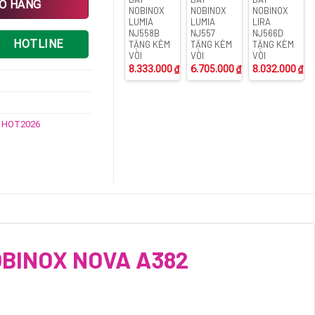
IỎ HÀNG
NOBINOX
NOBINOX
NOBINOX
LUMIA
LUMIA
LIRA
NJ558B
NJ557
NJ566D
HOTLINE
TẶNG KÈM
TẶNG KÈM
TẶNG KÈM
VÒI
VÒI
VÒI
8.333.000
₫
6.705.000
₫
8.032.000
₫
,
HOT2026
OBINOX NOVA A382