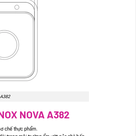
 A382
NOX NOVA A382
 sơ chế thực phẩm.