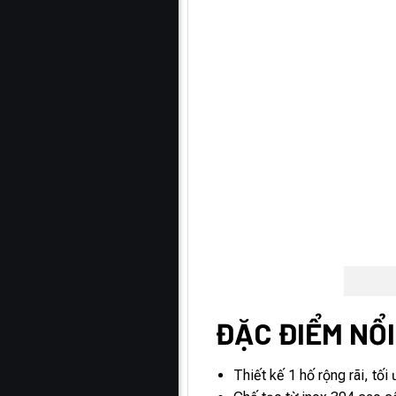
ĐẶC ĐIỂM NỔI
Thiết kế 1 hố rộng rãi, tố