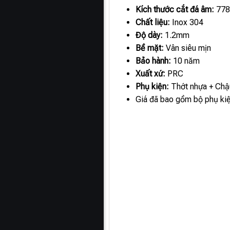
Kích thước cắt đá âm:
778
Chất liệu:
Inox 304
Độ dày:
1.2mm
Bề mặt:
Vân siêu mịn
Bảo hành:
10 năm
Xuất xứ:
PRC
Phụ kiện:
Thớt nhựa + Chậu
Giá đã bao gồm bộ phụ ki