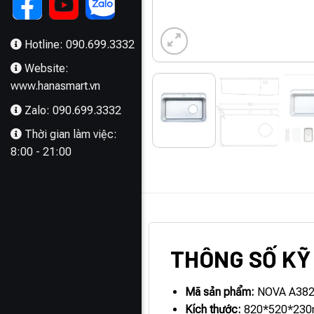
Hotline: 090.699.3332
Website:
www.hanasmart.vn
Zalo: 090.699.3332
Thời gian làm việc:
8:00 - 21:00
MÔ TẢ
THÔNG SỐ K
Mã sản phẩm:
NOVA A38
Kích thước:
820*520*23