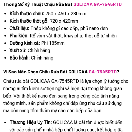
Thông Số Kỹ Thuật Chậu Rửa Bát
GOLICAA GA-7545RTD
Kích thước chậu:
750 x 450 x 230mm
Kích thước thớt gỗ:
720 x 420mm
Chất liệu:
Thép không gỉ cao cấp, phủ nano đen
Phụ kiện:
Rổ vòm vắt thớt, khay phụ, thớt gỗ tự nhiên
Đường kính xả:
Phi 185mm
Xuất xứ:
Chính hãng
Bảo hành:
Chính hãng
Vì Sao Nên Chọn Chậu Rửa Bát GOLICAA
GA-7545RTD
?
Chậu rửa bát GOLICAA GA-7545RTD là lựa chọn lý tưởng cho
những ai tìm kiếm sự tiện nghi và hiện đại trong không gian
bếp. Với thiết kế nano đen sang trọng cùng các tính năng
thông minh, sản phẩm không chỉ đáp ứng nhu cầu sử dụng
mà còn nâng tầm thẩm mỹ cho căn bếp của bạn.
Thương Hiệu Uy Tín:
GOLICAA là cái tên được biết đến
với các sản phẩm nhà bếp chất lượng cao, kết hợp giữa