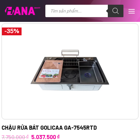
Chuyển
Tìm
kiếm
đến
sản
nội
phẩm
dung
-35%
CHẬU RỬA BÁT GOLICAA GA-7545RTD
Giá
Giá
7.750.000
₫
5.037.500
₫