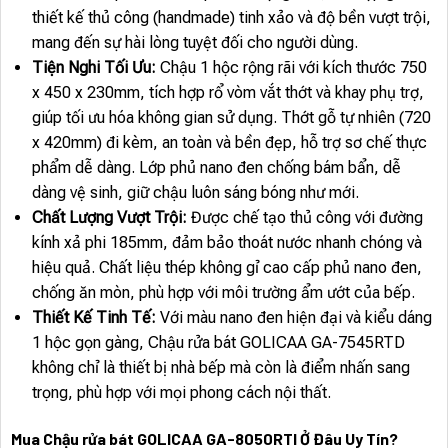
thiết kế thủ công (handmade) tinh xảo và độ bền vượt trội,
mang đến sự hài lòng tuyệt đối cho người dùng.
Tiện Nghi Tối Ưu:
Chậu 1 hộc rộng rãi với kích thước 750
x 450 x 230mm, tích hợp rổ vòm vắt thớt và khay phụ trợ,
giúp tối ưu hóa không gian sử dụng. Thớt gỗ tự nhiên (720
x 420mm) đi kèm, an toàn và bền đẹp, hỗ trợ sơ chế thực
phẩm dễ dàng. Lớp phủ nano đen chống bám bẩn, dễ
dàng vệ sinh, giữ chậu luôn sáng bóng như mới.
Chất Lượng Vượt Trội:
Được chế tạo thủ công với đường
kính xả phi 185mm, đảm bảo thoát nước nhanh chóng và
hiệu quả. Chất liệu thép không gỉ cao cấp phủ nano đen,
chống ăn mòn, phù hợp với môi trường ẩm ướt của bếp.
Thiết Kế Tinh Tế:
Với màu nano đen hiện đại và kiểu dáng
1 hộc gọn gàng, Chậu rửa bát GOLICAA GA-7545RTD
không chỉ là thiết bị nhà bếp mà còn là điểm nhấn sang
trọng, phù hợp với mọi phong cách nội thất.
Mua Chậu rửa bát GOLICAA GA-8050RTI Ở Đâu Uy Tín?