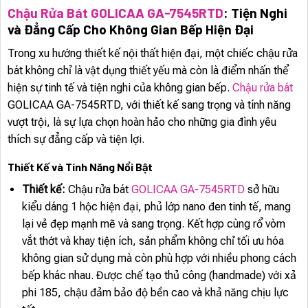
Chậu Rửa Bát GOLICAA GA-7545RTD
: Tiện Nghi
và Đẳng Cấp Cho Không Gian Bếp Hiện Đại
Trong xu hướng thiết kế nội thất hiện đại, một chiếc chậu rửa
bát không chỉ là vật dụng thiết yếu mà còn là điểm nhấn thể
hiện sự tinh tế và tiện nghi của không gian bếp.
Chậu rửa bát
GOLICAA GA-7545RTD, với thiết kế sang trọng và tính năng
vượt trội, là sự lựa chọn hoàn hảo cho những gia đình yêu
thích sự đẳng cấp và tiện lợi.
Thiết Kế và Tính Năng Nổi Bật
Thiết kế:
Chậu rửa bát
GOLICAA GA-7545RTD
sở hữu
kiểu dáng 1 hộc hiện đại, phủ lớp nano đen tinh tế, mang
lại vẻ đẹp mạnh mẽ và sang trọng. Kết hợp cùng rổ vòm
vắt thớt và khay tiện ích, sản phẩm không chỉ tối ưu hóa
không gian sử dụng mà còn phù hợp với nhiều phong cách
bếp khác nhau. Được chế tạo thủ công (handmade) với xả
phi 185, chậu đảm bảo độ bền cao và khả năng chịu lực