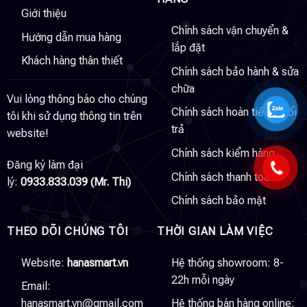
Giới thiệu
Chính sách vận chuyển &
Hướng dẫn mua hàng
lắp đặt
Khách hàng thân thiết
Chính sách bảo hành & sửa
chữa
Vui lòng thông báo cho chúng
Chính sách hoàn tiền & đổi
tôi khi sử dụng thông tin trên
trả
website!
Chính sách kiểm hàng
Đăng ký làm đại
Chính sách thanh toán
lý:
0933.833.039 (Mr. Thi)
Chính sách bảo mật
THEO DÕI CHÚNG TÔI
THỜI GIAN LÀM VIỆC
Website:
hanasmart.vn
Hệ thống showroom: 8-
22h mỗi ngày
Email:
hanasmart.vn@gmail.com
Hệ thống bán hàng online: