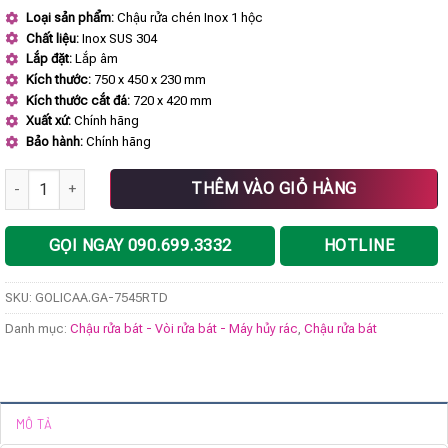
gốc
hiện
Loại sản phẩm:
Chậu rửa chén Inox 1 hộc
là:
tại
Chất liệu:
Inox SUS 304
7.750.000 ₫.
là:
5.037.500 ₫.
Lắp đặt:
Lắp âm
Kích thước:
750 x 450 x 230 mm
Kích thước cắt đá:
720 x 420 mm
Xuất xứ:
Chính hãng
Bảo hành:
Chính hãng
Chậu rửa bát GOLICAA GA-7545RTD số lượng
THÊM VÀO GIỎ HÀNG
GỌI NGAY 090.699.3332
HOTLINE
SKU:
GOLICAA.GA-7545RTD
Danh mục:
Chậu rửa bát - Vòi rửa bát - Máy hủy rác
,
Chậu rửa bát
MÔ TẢ