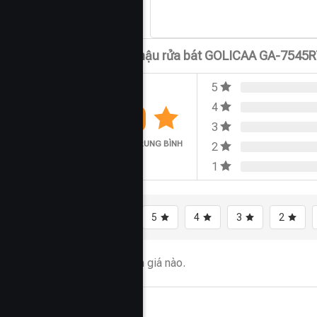
Đánh giá Chậu rửa bát GOLICAA GA-7545R
5
0.0
4
3
ĐÁNH GIÁ TRUNG BÌNH
2
1
Tất cả
5
4
3
2
Chưa có đánh giá nào.