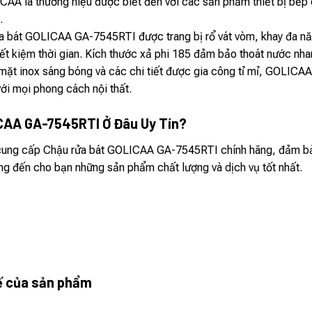
AA là thương hiệu được biết đến với các sản phẩm thiết bị bếp 
.
a bát GOLICAA GA-7545RTI được trang bị rổ vát vòm, khay đa năn
ết kiệm thời gian. Kích thước xả phi 185 đảm bảo thoát nước nha
mặt inox sáng bóng và các chi tiết được gia công tỉ mỉ, GOLICA
ới mọi phong cách nội thất.
CAA GA-7545RTI Ở Đâu Uy Tín?
 cung cấp Chậu rửa bát GOLICAA GA-7545RTI chính hãng, đảm bảo 
g đến cho bạn những sản phẩm chất lượng và dịch vụ tốt nhất.
tế của sản phẩm