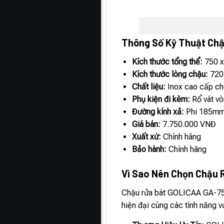
Thông Số Kỹ Thuật Ch
Kích thước tổng thể:
750 x
Kích thước lòng chậu:
720
Chất liệu:
Inox cao cấp ch
Phụ kiện đi kèm:
Rổ vát vò
Đường kính xả:
Phi 185m
Giá bán:
7.750.000 VNĐ
Xuất xứ:
Chính hãng
Bảo hành:
Chính hãng
Vì Sao Nên Chọn Chậu
Chậu rửa bát GOLICAA GA-7545
hiện đại cùng các tính năng 