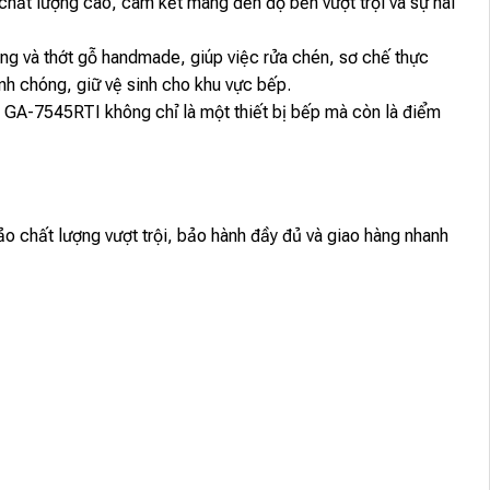
chất lượng cao, cam kết mang đến độ bền vượt trội và sự hài
g và thớt gỗ handmade, giúp việc rửa chén, sơ chế thực
nh chóng, giữ vệ sinh cho khu vực bếp.
A GA-7545RTI không chỉ là một thiết bị bếp mà còn là điểm
chất lượng vượt trội, bảo hành đầy đủ và giao hàng nhanh