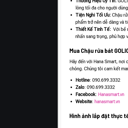
Thương Hiệu Uy Tín:
GOLIC
lòng tối đa cho người dùng
Tiện Nghi Tối Ưu:
Chậu rử
phẩm trở nên dễ dàng và ti
Thiết Kế Tinh Tế:
Với bề 
nhấn sang trọng, phù hợp v
Mua Chậu rửa bát GOLI
Hãy đến với Hana Smart, nơi
chóng. Chúng tôi cam kết man
Hotline
: 090.699.3332
Zalo
: 090.699.3332
Facebook
:
Hanasmart.vn
Website
:
hanasmart.vn
Hình ảnh lắp đặt thực 