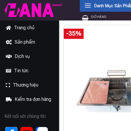
Chuyển
Danh Mục Sản Ph
đến
GIỎ HÀNG
nội
0
₫
dung
Trang chủ
-35%
Sản phẩm
Dịch vụ
Tin tức
Thương hiệu
Kiểm tra đơn hàng
Kết nối với chúng tôi