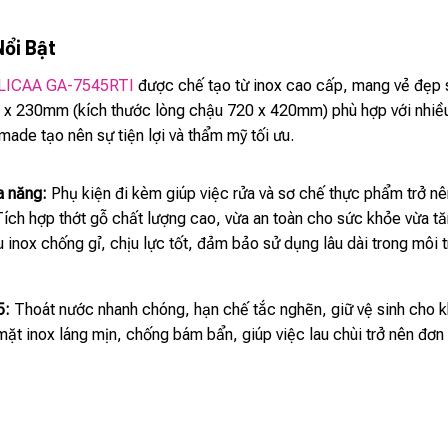
Nổi Bật
LICAA GA-7545RTI
được chế tạo từ inox cao cấp, mang vẻ đẹp 
 x 230mm (kích thước lòng chậu 720 x 420mm) phù hợp với nhiều k
made tạo nên sự tiện lợi và thẩm mỹ tối ưu.
a năng:
Phụ kiện đi kèm giúp việc rửa và sơ chế thực phẩm trở nên
ích hợp thớt gỗ chất lượng cao, vừa an toàn cho sức khỏe vừa t
u inox chống gỉ, chịu lực tốt, đảm bảo sử dụng lâu dài trong môi 
5:
Thoát nước nhanh chóng, hạn chế tắc nghẽn, giữ vệ sinh cho k
ặt inox láng mịn, chống bám bẩn, giúp việc lau chùi trở nên đơn 