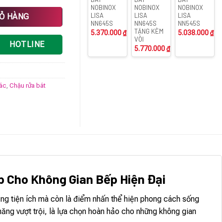
NOBINOX
NOBINOX
NOBINOX
g
LISA
LISA
LISA
IỎ HÀNG
NN645S
NN645S
NN545S
TẶNG KÈM
5.370.000
₫
5.038.000
₫
VÒI
HOTLINE
5.770.000
₫
rác
,
Chậu rửa bát
p Cho Không Gian Bếp Hiện Đại
dụng tiện ích mà còn là điểm nhấn thể hiện phong cách sống
ăng vượt trội, là lựa chọn hoàn hảo cho những không gian