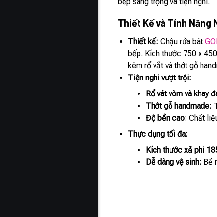
bếp sang trọng và tiện nghi.
Thiết Kế và Tính Năng 
Thiết kế:
Chậu rửa bát
GO
bếp. Kích thước 750 x 450
kèm rổ vắt và thớt gỗ hand
Tiện nghi vượt trội:
Rổ vát vòm và khay đ
Thớt gỗ handmade:
T
Độ bền cao:
Chất liệ
Thực dụng tối đa:
Kích thước xả phi 18
Dễ dàng vệ sinh:
Bề m