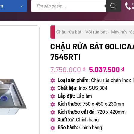
Tìm
H
kiếm
ẩm
0
sản
phẩm
Chậu rửa bát - Vòi rửa bát - Máy hủy rá
CHẬU RỬA BÁT GOLICA
7545RTI
Giá
Giá
7.750.000
5.037.500
₫
₫
gốc
hiệ
Loại sản phẩm:
Chậu rửa chén Inox 
là:
tại
Chất liệu:
Inox SUS 304
7.750.000 ₫.
là:
Lắp đặt:
Lắp âm
5.0
Kích thước:
750 x 450 x 230mm
Kích thước cắt đá:
720 x 420mm
Xuất xứ:
Chính hãng
Bảo hành:
Chính hãng