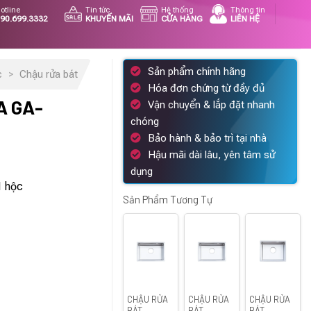
otline
Tin tức
Hệ thống
Thông tin
90.699.3332
KHUYẾN MÃI
CỬA HÀNG
LIÊN HỆ
Sản phẩm chính hãng
c
>
Chậu rửa bát
Hóa đơn chứng từ đầy đủ
A GA-
Vận chuyển & lắp đặt nhanh
chóng
Bảo hành & bảo trì tại nhà
Hậu mãi dài lâu, yên tâm sử
dụng
n
1 hộc
Sản Phẩm Tương Tự
37.500 ₫.
CHẬU RỬA
CHẬU RỬA
CHẬU RỬA
BÁT
BÁT
BÁT