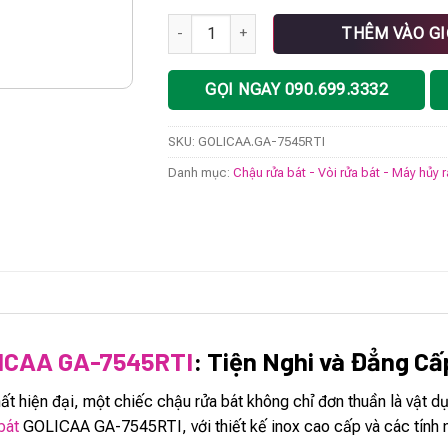
Chậu rửa bát GOLICAA GA-7545RTI số lượn
THÊM VÀO G
GỌI NGAY 090.699.3332
SKU:
GOLICAA.GA-7545RTI
Danh mục:
Chậu rửa bát - Vòi rửa bát - Máy hủy 
LICAA GA-7545RTI
: Tiện Nghi và Đẳng Cấ
hất hiện đại, một chiếc chậu rửa bát không chỉ đơn thuần là vật 
bát
GOLICAA GA-7545RTI, với thiết kế inox cao cấp và các tính n