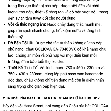
trong lĩnh vực thiết bị nhà bếp, được biết đến với chất
lượng cao cấp, thiết kế sáng tạo và độ bền vượt trội, mang
đến sự an tâm tuyệt đối cho người dùng.
Vòi xả thác ngang âm:
Nước chảy dạng thác mạnh mẽ,
giúp rửa sạch nhanh chóng, tiết kiệm nước và tăng tính
thẩm mỹ.
Độ Bền Tối Ưu:
Được chế tác từ thép không gỉ cao cấp
phủ nano, chậu GOLICAA GA-7846DVX có khả năng chịu
lực, chống ăn mòn và phù hợp với mọi điều kiện môi
trường, đảm bảo tuổi thọ lâu dài.
Thiết Kế Tinh Tế:
Với kích thước 780 x 460 x 230mm và
750 x 430 x 230mm, cùng lớp phủ nano xám handmade
độc đáo, chậu không chỉ tiện dụng mà còn là điểm nhấn
sang trọng cho gian bếp hiện đại.
Mua Chậu rửa bát GOLICAA GA-7846DVX Ở Đâu Uy Tín?
Hãy đến với Hana Smart, nơi cung cấp Chậu rửa bát GOLICAA