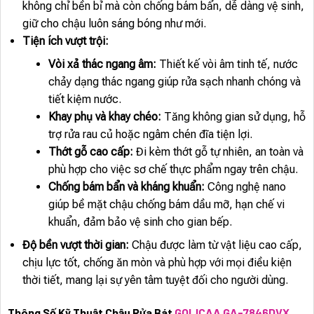
không chỉ bền bỉ mà còn chống bám bẩn, dễ dàng vệ sinh,
giữ cho chậu luôn sáng bóng như mới.
Tiện ích vượt trội:
Vòi xả thác ngang âm:
Thiết kế vòi âm tinh tế, nước
chảy dạng thác ngang giúp rửa sạch nhanh chóng và
tiết kiệm nước.
Khay phụ và khay chéo:
Tăng không gian sử dụng, hỗ
trợ rửa rau củ hoặc ngâm chén đĩa tiện lợi.
Thớt gỗ cao cấp:
Đi kèm thớt gỗ tự nhiên, an toàn và
phù hợp cho việc sơ chế thực phẩm ngay trên chậu.
Chống bám bẩn và kháng khuẩn:
Công nghệ nano
giúp bề mặt chậu chống bám dầu mỡ, hạn chế vi
khuẩn, đảm bảo vệ sinh cho gian bếp.
Độ bền vượt thời gian:
Chậu được làm từ vật liệu cao cấp,
chịu lực tốt, chống ăn mòn và phù hợp với mọi điều kiện
thời tiết, mang lại sự yên tâm tuyệt đối cho người dùng.
Thông Số Kỹ Thuật Chậu Rửa Bát
GOLICAA GA-7846DVX