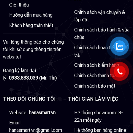
Giới thiệu
Chính sách vận chuyển &
Hướng dẫn mua hàng
lắp đặt
Khách hàng thân thiết
Chính sách bảo hành & sửa
chữa
Vui lòng thông báo cho chúng
Chính sách hoàn tiền & đổi
tôi khi sử dụng thông tin trên
trả
website!
Chính sách kiểm hàng
Đăng ký làm đại
Chính sách thanh toán
lý:
0933.833.039 (Mr. Thi)
Chính sách bảo mật
THEO DÕI CHÚNG TÔI
THỜI GIAN LÀM VIỆC
Website:
hanasmart.vn
Hệ thống showroom: 8-
22h mỗi ngày
Email:
hanasmart.vn@gmail.com
Hệ thống bán hàng online: