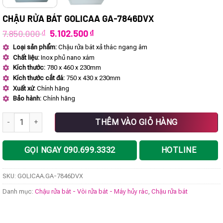
CHẬU RỬA BÁT GOLICAA GA-7846DVX
Giá
Giá
7.850.000
₫
5.102.500
₫
gốc
hiện
Loại sản phẩm:
Chậu rửa bát xả thác ngang âm
là:
tại
Chất liệu:
Inox phủ nano xám
7.850.000 ₫.
là:
5.102.500 ₫.
Kích thước:
780 x 460 x 230mm
Kích thước cắt đá:
750 x 430 x 230mm
Xuất xứ:
Chính hãng
Bảo hành:
Chính hãng
Chậu rửa bát GOLICAA GA-7846DVX số lượng
THÊM VÀO GIỎ HÀNG
GỌI NGAY 090.699.3332
HOTLINE
SKU:
GOLICAA.GA-7846DVX
Danh mục:
Chậu rửa bát - Vòi rửa bát - Máy hủy rác
,
Chậu rửa bát