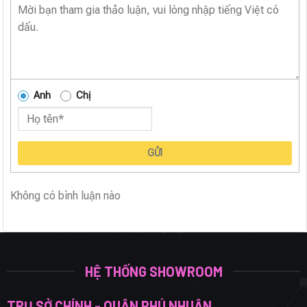
Anh
Chị
GỬI
Không có bình luận nào
HỆ THỐNG SHOWROOM
TRỤ SỞ CHÍNH - QUẬN PHÚ NHUẬN