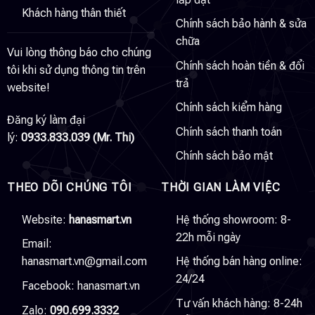
Khách hàng thân thiết
Chính sách bảo hành & sửa
chữa
Vui lòng thông báo cho chúng
Chính sách hoàn tiền & đổi
tôi khi sử dụng thông tin trên
trả
website!
Chính sách kiểm hàng
Đăng ký làm đại
Chính sách thanh toán
lý:
0933.833.039 (Mr. Thi)
Chính sách bảo mật
THEO DÕI CHÚNG TÔI
THỜI GIAN LÀM VIỆC
Website:
hanasmart.vn
Hệ thống showroom: 8-
22h mỗi ngày
Email:
hanasmart.vn@gmail.com
Hệ thống bán hàng online:
24/24
Facebook:
hanasmart.vn
Tư vấn khách hàng: 8-24h
Zalo:
090.699.3332