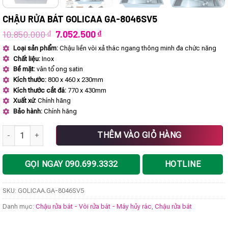
CHẬU RỬA BÁT GOLICAA GA-8046SV5
Giá
Giá
10.850.000
₫
7.052.500
₫
gốc
hiện
Loại sản phẩm:
Chậu liền vòi xả thác ngang thông minh đa chức năng
là:
tại
Chất liệu:
Inox
10.850.000 ₫.
là:
7.052.500 ₫.
Bề mặt:
vân tổ ong satin
Kích thước:
800 x 460 x 230mm
Kích thước cắt đá:
770 x 430mm
Xuất xứ:
Chính hãng
Bảo hành:
Chính hãng
Chậu rửa bát GOLICAA GA-8046SV5 số lượng
THÊM VÀO GIỎ HÀNG
GỌI NGAY 090.699.3332
HOTLINE
SKU:
GOLICAA.GA-8046SV5
Danh mục:
Chậu rửa bát - Vòi rửa bát - Máy hủy rác
,
Chậu rửa bát