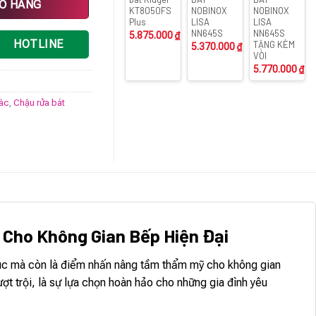
IỎ HÀNG
KT8050FS
NOBINOX
NOBINOX
Plus
LISA
LISA
NN645S
NN645S
5.875.000
₫
HOTLINE
TẶNG KÈM
5.370.000
₫
VÒI
5.770.000
₫
rác
,
Chậu rửa bát
i Cho Không Gian Bếp Hiện Đại
 núc mà còn là điểm nhấn nâng tầm thẩm mỹ cho không gian
 trội, là sự lựa chọn hoàn hảo cho những gia đình yêu