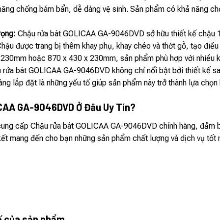
 năng chống bám bẩn, dễ dàng vệ sinh. Sản phẩm có khả năng chố
rọng:
Chậu rửa bát GOLICAA GA-9046DVD sở hữu thiết kế chậu 1 h
Chậu được trang bị thêm khay phụ, khay chéo và thớt gỗ, tạo điều 
x 230mm hoặc 870 x 430 x 230mm, sản phẩm phù hợp với nhiều k
 rửa bát GOLICAA GA-9046DVD không chỉ nổi bật bởi thiết kế san
àng lắp đặt là những yếu tố giúp sản phẩm này trở thành lựa chọn
ICAA GA-9046DVD Ở Đâu Uy Tín?
 cung cấp Chậu rửa bát GOLICAA GA-9046DVD chính hãng, đảm bảo
ết mang đến cho bạn những sản phẩm chất lượng và dịch vụ tốt 
tế của sản phẩm