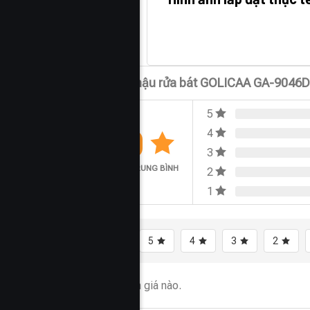
Đánh giá Chậu rửa bát GOLICAA GA-9046
5
0.0
4
3
ĐÁNH GIÁ TRUNG BÌNH
2
1
Tất cả
5
4
3
2
Chưa có đánh giá nào.