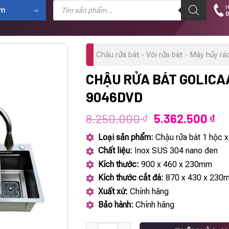
Tìm
H
kiếm
ẩm
0
sản
phẩm
Chậu rửa bát - Vòi rửa bát - Máy hủy rá
CHẬU RỬA BÁT GOLICA
9046DVD
Giá
Gi
8.250.000
5.362.500
₫
₫
gốc
hi
Loại sản phẩm:
Chậu rửa bát 1 hộc x
là:
tại
Chất liệu:
Inox SUS 304 nano đen
8.250.000 ₫.
là:
Kích thước:
900 x 460 x 230mm
5.
Kích thước cắt đá:
870 x 430 x 230
Xuất xứ:
Chính hãng
Bảo hành:
Chính hãng
Chậu rửa bát GOLICAA GA-9046DVD số lượ