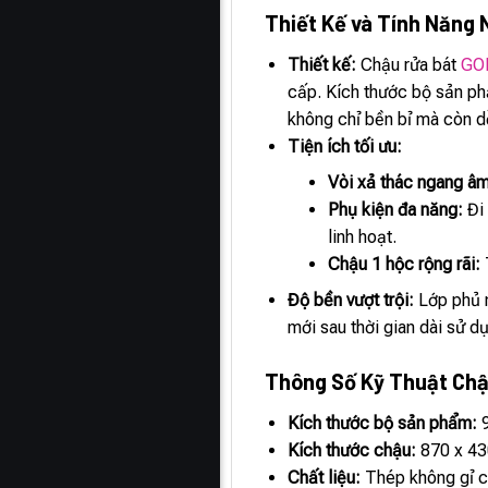
Thiết Kế và Tính Năng 
Thiết kế:
Chậu rửa bát
GO
cấp. Kích thước bộ sản p
không chỉ bền bỉ mà còn d
Tiện ích tối ưu:
Vòi xả thác ngang âm
Phụ kiện đa năng:
Đi 
linh hoạt.
Chậu 1 hộc rộng rãi:
T
Độ bền vượt trội:
Lớp phủ 
mới sau thời gian dài sử d
Thông Số Kỹ Thuật Ch
Kích thước bộ sản phẩm:
9
Kích thước chậu:
870 x 4
Chất liệu:
Thép không gỉ c