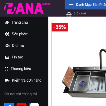
Chuyển
Danh Mục Sản Ph
đến
GIỎ HÀNG
nội
0
₫
dung
Trang chủ
-35%
Sản phẩm
Dịch vụ
Tin tức
Thương hiệu
Kiểm tra đơn hàng
Kết nối với chúng tôi