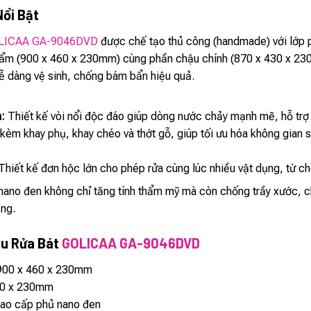
Nổi Bật
LICAA GA-9046DVD
được chế tạo thủ công (handmade) với lớp p
hẩm (900 x 460 x 230mm) cùng phần chậu chính (870 x 430 x 230
ễ dàng vệ sinh, chống bám bẩn hiệu quả.
:
Thiết kế vòi nổi độc đáo giúp dòng nước chảy mạnh mẽ, hỗ trợ 
kèm khay phụ, khay chéo và thớt gỗ, giúp tối ưu hóa không gian
hiết kế đơn hộc lớn cho phép rửa cùng lúc nhiều vật dụng, từ chén
nano đen không chỉ tăng tính thẩm mỹ mà còn chống trầy xước,
ụng.
ậu Rửa Bát
GOLICAA GA-9046DVD
00 x 460 x 230mm
30 x 230mm
ao cấp phủ nano đen