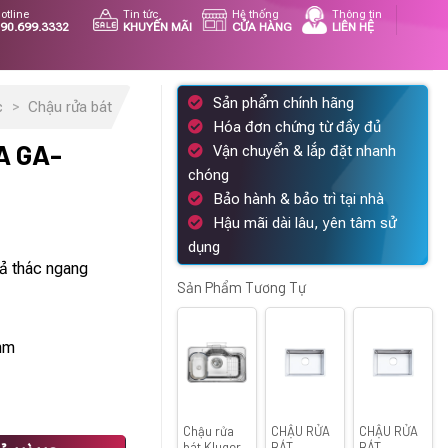
otline
Tin tức
Hệ thống
Thông tin
90.699.3332
KHUYẾN MÃI
CỬA HÀNG
LIÊN HỆ
Sản phẩm chính hãng
c
>
Chậu rửa bát
Hóa đơn chứng từ đầy đủ
A GA-
Vận chuyển & lắp đặt nhanh
chóng
Bảo hành & bảo trì tại nhà
Hậu mãi dài lâu, yên tâm sử
á
dụng
ện
ả thác ngang
Sản Phẩm Tương Tự
362.500 ₫.
mm
Chậu rửa
CHẬU RỬA
CHẬU RỬA
ng
bát Kluger
BÁT
BÁT