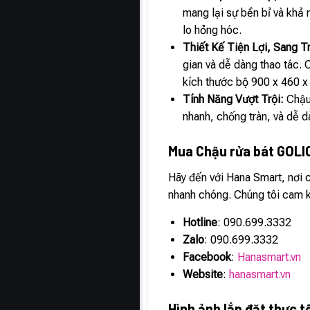
mang lại sự bền bỉ và khả
lo hỏng hóc.
Thiết Kế Tiện Lợi, Sang T
gian và dễ dàng thao tác. 
kích thước bộ 900 x 460 
Tính Năng Vượt Trội:
Chậu
nhanh, chống tràn, và dễ d
Mua Chậu rửa bát GOL
Hãy đến với Hana Smart, nơi
nhanh chóng. Chúng tôi cam k
Hotline
: 090.699.3332
Zalo
: 090.699.3332
Facebook
:
Hanasmart.vn
Website
:
hanasmart.vn
Hình ảnh lắp đặt thực 