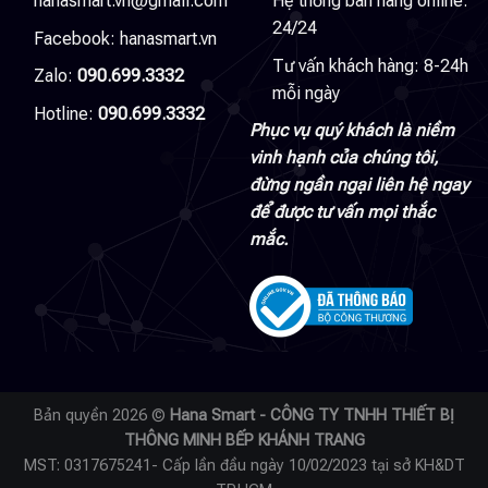
hanasmart.vn@gmail.com
Hệ thống bán hàng online:
24/24
Facebook:
hanasmart.vn
Tư vấn khách hàng: 8-24h
Zalo:
090.699.3332
mỗi ngày
Hotline:
090.699.3332
Phục vụ quý khách là niềm
vinh hạnh của chúng tôi,
đừng ngần ngại liên hệ ngay
để được tư vấn mọi thắc
mắc.
Bản quyền 2026 ©
Hana Smart - CÔNG TY TNHH THIẾT BỊ
THÔNG MINH BẾP KHÁNH TRANG
MST: 0317675241- Cấp lần đầu ngày 10/02/2023 tại sở KH&DT