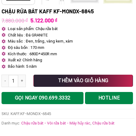
CHẬU RỬA BÁT KAFF KF-MONDX-6845
Giá
Giá
7.880.000
₫
5.122.000
₫
gốc
hiện
Loại sản phẩm: Chậu rửa bát
là:
tại
Chất liệu : Đá GRANITE
7.880.000 ₫.
là:
5.122.000 ₫.
Màu sắc : Đen, trắng, vàng kem, xám
Độ sâu bồn : 170 mm
Kích thước : 680D*450R mm
Xuất xứ: Chính hãng
Bảo hành: 5 năm
Chậu rửa bát KAFF KF-MONDX-6845 số lượng
THÊM VÀO GIỎ HÀNG
GỌI NGAY 090.699.3332
HOTLINE
SKU:
KAFF.KF-MONDX-6845
Danh mục:
Chậu rửa bát - Vòi rửa bát - Máy hủy rác
,
Chậu rửa bát