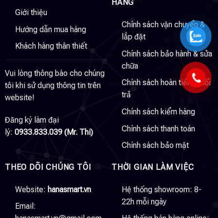
HÀNG
Giới thiệu
Chính sách vận chuyển &
Hướng dẫn mua hàng
lắp đặt
Khách hàng thân thiết
Chính sách bảo hành & sửa
chữa
Vui lòng thông báo cho chúng
Chính sách hoàn tiền & đổi
tôi khi sử dụng thông tin trên
trả
website!
Chính sách kiểm hàng
Đăng ký làm đại
Chính sách thanh toán
lý:
0933.833.039 (Mr. Thi)
Chính sách bảo mật
THEO DÕI CHÚNG TÔI
THỜI GIAN LÀM VIỆC
Website:
hanasmart.vn
Hệ thống showroom: 8-
22h mỗi ngày
Email: