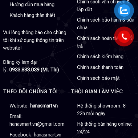
Chính sách vận chuyển &
Hướng dẫn mua hàng
lắp đặt
Khách hàng thân thiết
Chính sách bảo hành & sửa
chữa
Vui lòng thông báo cho chúng
Chính sách hoàn tiền & đổi
tôi khi sử dụng thông tin trên
trả
website!
Chính sách kiểm hàng
Đăng ký làm đại
Chính sách thanh toán
lý:
0933.833.039 (Mr. Thi)
Chính sách bảo mật
THEO DÕI CHÚNG TÔI
THỜI GIAN LÀM VIỆC
Website:
hanasmart.vn
Hệ thống showroom: 8-
22h mỗi ngày
Email:
hanasmart.vn@gmail.com
Hệ thống bán hàng online:
24/24
Facebook:
hanasmart.vn