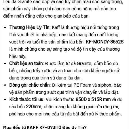
liệu đá Granite cao cấp và các tùy chọn màu sắc sang trọng,
sản phẩm này không chỉ nâng cao công năng mà còn tạo
điểm nhấn đẳng cấp cho gian bếp của bạn.
Thương Hiệu Uy Tín:
Kaff là thương hiệu nổi tiếng trong
lĩnh vực thiết bị nhà bếp, cam kết mang đến chất lượng
vượt trội và tuổi thọ sản phẩm lâu bền.
KF-MONDY-8552S
là minh chứng cho sự sáng tạo và độ tin cậy của thương
hiệu này.
Chất liệu an toàn
: Được làm từ đá Granite, đảm bảo độ
bền, chống trầy xước và an toàn cho sức khỏe người sử
dụng trong quá trình sử dụng lâu dài.
Đóng gói chắc chắn
: Đi kèm túi PE Foam và siphon, bảo
vệ sản phẩm trong suốt quá trình vận chuyển và lắp đặt.
Kích thước tối ưu
: Với kích thước
850D x 515R mm
và độ
sâu bồn
220mm
, chậu mang lại không gian rửa rộng rãi,
phù hợp cho mọi nhu cầu từ rửa bát đến xử lý thực phẩm.
Mua Bếp từ KAFF KF-073II Ở Đâu Uy Tín?