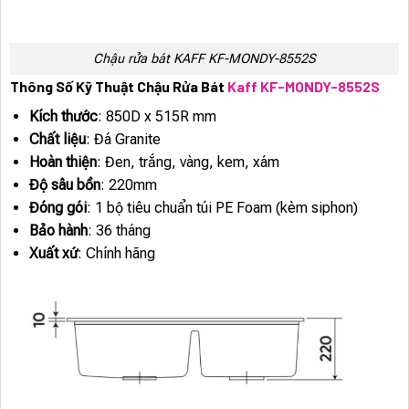
Chậu rửa bát KAFF KF-MONDY-8552S
Thông Số Kỹ Thuật Chậu Rửa Bát
Kaff KF-MONDY-8552S
Kích thước
: 850D x 515R mm
Chất liệu
: Đá Granite
Hoàn thiện
: Đen, trắng, vàng, kem, xám
Độ sâu bồn
: 220mm
Đóng gói
: 1 bộ tiêu chuẩn túi PE Foam (kèm siphon)
Bảo hành
: 36 tháng
Xuất xứ
: Chính hãng