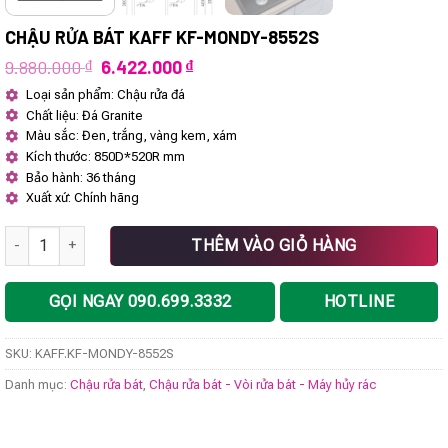
CHẬU RỬA BÁT KAFF KF-MONDY-8552S
Giá
Giá
9.880.000
₫
6.422.000
₫
gốc
hiện
Loại sản phẩm: Chậu rửa đá
là:
tại
Chất liệu: Đá Granite
9.880.000 ₫.
là:
6.422.000 ₫.
Màu sắc: Đen, trắng, vàng kem, xám
Kích thước: 850D*520R mm
Bảo hành: 36 tháng
Xuất xứ: Chính hãng
Chậu rửa bát KAFF KF-MONDY-8552S số lượng
THÊM VÀO GIỎ HÀNG
GỌI NGAY 090.699.3332
HOTLINE
SKU:
KAFF.KF-MONDY-8552S
Danh mục:
Chậu rửa bát
,
Chậu rửa bát - Vòi rửa bát - Máy hủy rác