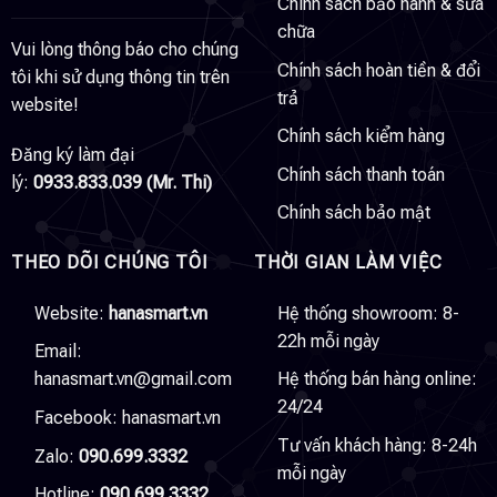
Chính sách bảo hành & sửa
chữa
Vui lòng thông báo cho chúng
Chính sách hoàn tiền & đổi
tôi khi sử dụng thông tin trên
trả
website!
Chính sách kiểm hàng
Đăng ký làm đại
Chính sách thanh toán
lý:
0933.833.039 (Mr. Thi)
Chính sách bảo mật
THEO DÕI CHÚNG TÔI
THỜI GIAN LÀM VIỆC
Website:
hanasmart.vn
Hệ thống showroom: 8-
22h mỗi ngày
Email:
hanasmart.vn@gmail.com
Hệ thống bán hàng online:
24/24
Facebook:
hanasmart.vn
Tư vấn khách hàng: 8-24h
Zalo:
090.699.3332
mỗi ngày
Hotline:
090.699.3332