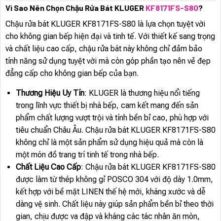
Vì Sao Nên Chọn Chậu Rửa Bát KLUGER
KF8171FS-S80
?
Chậu rửa bát KLUGER KF8171FS-S80 là lựa chọn tuyệt vời
cho không gian bếp hiện đại và tinh tế. Với thiết kế sang trọng
và chất liệu cao cấp, chậu rửa bát này không chỉ đảm bảo
tính năng sử dụng tuyệt vời mà còn góp phần tạo nên vẻ đẹp
đẳng cấp cho không gian bếp của bạn.
Thương Hiệu Uy Tín
: KLUGER là thương hiệu nổi tiếng
trong lĩnh vực thiết bị nhà bếp, cam kết mang đến sản
phẩm chất lượng vượt trội và tính bền bỉ cao, phù hợp với
tiêu chuẩn Châu Âu. Chậu rửa bát KLUGER KF8171FS-S80
không chỉ là một sản phẩm sử dụng hiệu quả mà còn là
một món đồ trang trí tinh tế trong nhà bếp.
Chất Liệu Cao Cấp
: Chậu rửa bát KLUGER KF8171FS-S80
được làm từ thép không gỉ POSCO 304 với độ dày 1.0mm,
kết hợp với bề mặt LINEN thế hệ mới, kháng xước và dễ
dàng vệ sinh. Chất liệu này giúp sản phẩm bền bỉ theo thời
gian, chịu được va đập và kháng các tác nhân ăn mòn,