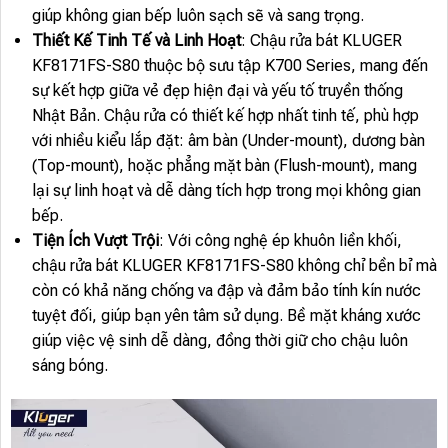
giúp không gian bếp luôn sạch sẽ và sang trọng.
Thiết Kế Tinh Tế và Linh Hoạt
: Chậu rửa bát KLUGER
KF8171FS-S80 thuộc bộ sưu tập K700 Series, mang đến
sự kết hợp giữa vẻ đẹp hiện đại và yếu tố truyền thống
Nhật Bản. Chậu rửa có thiết kế hợp nhất tinh tế, phù hợp
với nhiều kiểu lắp đặt: âm bàn (Under-mount), dương bàn
(Top-mount), hoặc phẳng mặt bàn (Flush-mount), mang
lại sự linh hoạt và dễ dàng tích hợp trong mọi không gian
bếp.
Tiện Ích Vượt Trội
: Với công nghệ ép khuôn liền khối,
chậu rửa bát KLUGER KF8171FS-S80 không chỉ bền bỉ mà
còn có khả năng chống va đập và đảm bảo tính kín nước
tuyệt đối, giúp bạn yên tâm sử dụng. Bề mặt kháng xước
giúp việc vệ sinh dễ dàng, đồng thời giữ cho chậu luôn
sáng bóng.