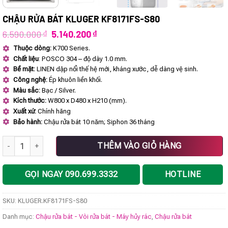
CHẬU RỬA BÁT KLUGER KF8171FS-S80
Giá
Giá
6.590.000
₫
5.140.200
₫
gốc
hiện
Thuộc dòng:
K700 Series.
là:
tại
Chất liệu
: POSCO 304 – độ dày 1.0 mm.
6.590.000 ₫.
là:
5.140.200 ₫.
Bề mặt:
LINEN dập nổi thế hệ mới, kháng xước, dễ dàng vệ sinh.
Công nghệ:
Ép khuôn liền khối.
Màu sắc:
Bạc / Silver.
Kích thước:
W800 x D480 x H210 (mm).
Xuất xứ:
Chính hãng
Bảo hành:
Chậu rửa bát 10 năm; Siphon 36 tháng
Chậu rửa bát KLUGER KF8171FS-S80 số lượng
THÊM VÀO GIỎ HÀNG
GỌI NGAY 090.699.3332
HOTLINE
SKU:
KLUGER.KF8171FS-S80
Danh mục:
Chậu rửa bát - Vòi rửa bát - Máy hủy rác
,
Chậu rửa bát