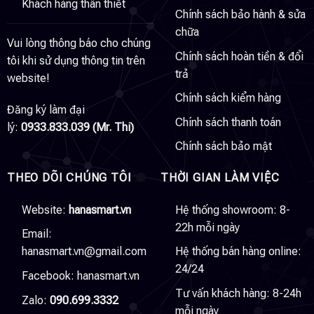
Khách hàng thân thiết
Chính sách bảo hành & sửa
chữa
Vui lòng thông báo cho chúng
Chính sách hoàn tiền & đổi
tôi khi sử dụng thông tin trên
trả
website!
Chính sách kiểm hàng
Đăng ký làm đại
Chính sách thanh toán
lý:
0933.833.039 (Mr. Thi)
Chính sách bảo mật
THEO DÕI CHÚNG TÔI
THỜI GIAN LÀM VIỆC
Website:
hanasmart.vn
Hệ thống showroom: 8-
22h mỗi ngày
Email:
hanasmart.vn@gmail.com
Hệ thống bán hàng online:
24/24
Facebook:
hanasmart.vn
Tư vấn khách hàng: 8-24h
Zalo:
090.699.3332
mỗi ngày