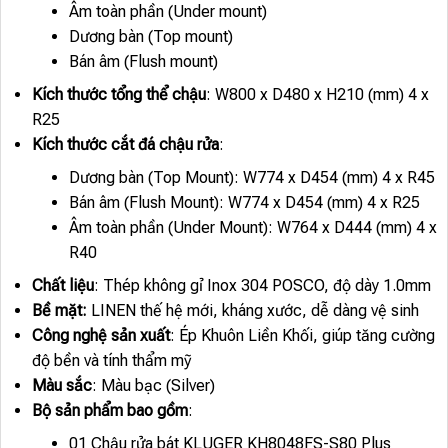
Âm toàn phần (Under mount)
Dương bàn (Top mount)
Bán âm (Flush mount)
Kích thước tổng thể chậu
: W800 x D480 x H210 (mm) 4 x
R25
Kích thước cắt đá chậu rửa
:
Dương bàn (Top Mount): W774 x D454 (mm) 4 x R45
Bán âm (Flush Mount): W774 x D454 (mm) 4 x R25
Âm toàn phần (Under Mount): W764 x D444 (mm) 4 x
R40
Chất liệu
: Thép không gỉ Inox 304 POSCO, độ dày 1.0mm
Bề mặt:
LINEN thế hệ mới, kháng xước, dễ dàng vệ sinh
Công nghệ sản xuất
: Ép Khuôn Liền Khối, giúp tăng cường
độ bền và tính thẩm mỹ
Màu sắc
: Màu bạc (Silver)
Bộ sản phẩm bao gồm
:
01 Chậu rửa bát KLUGER KH8048FS-S80 Plus