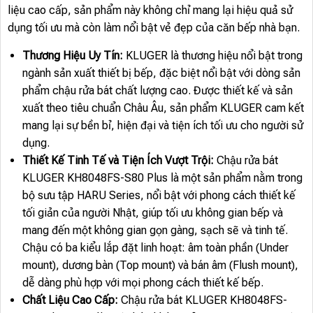
liệu cao cấp, sản phẩm này không chỉ mang lại hiệu quả sử
dụng tối ưu mà còn làm nổi bật vẻ đẹp của căn bếp nhà bạn.
Thương Hiệu Uy Tín:
KLUGER là thương hiệu nổi bật trong
ngành sản xuất thiết bị bếp, đặc biệt nổi bật với dòng sản
phẩm chậu rửa bát chất lượng cao. Được thiết kế và sản
xuất theo tiêu chuẩn Châu Âu, sản phẩm KLUGER cam kết
mang lại sự bền bỉ, hiện đại và tiện ích tối ưu cho người sử
dụng.
Thiết Kế Tinh Tế và Tiện Ích Vượt Trội:
Chậu rửa bát
KLUGER KH8048FS-S80 Plus là một sản phẩm nằm trong
bộ sưu tập HARU Series, nổi bật với phong cách thiết kế
tối giản của người Nhật, giúp tối ưu không gian bếp và
mang đến một không gian gọn gàng, sạch sẽ và tinh tế.
Chậu có ba kiểu lắp đặt linh hoạt: âm toàn phần (Under
mount), dương bàn (Top mount) và bán âm (Flush mount),
dễ dàng phù hợp với mọi phong cách thiết kế bếp.
Chất Liệu Cao Cấp:
Chậu rửa bát KLUGER KH8048FS-