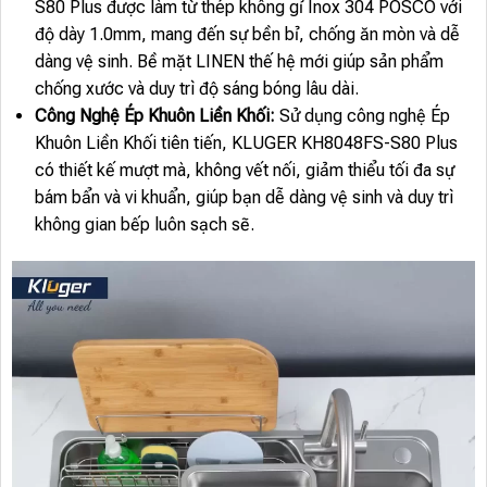
S80 Plus được làm từ thép không gỉ Inox 304 POSCO với
độ dày 1.0mm, mang đến sự bền bỉ, chống ăn mòn và dễ
dàng vệ sinh. Bề mặt LINEN thế hệ mới giúp sản phẩm
chống xước và duy trì độ sáng bóng lâu dài.
Công Nghệ Ép Khuôn Liền Khối:
Sử dụng công nghệ Ép
Khuôn Liền Khối tiên tiến, KLUGER KH8048FS-S80 Plus
có thiết kế mượt mà, không vết nối, giảm thiểu tối đa sự
bám bẩn và vi khuẩn, giúp bạn dễ dàng vệ sinh và duy trì
không gian bếp luôn sạch sẽ.