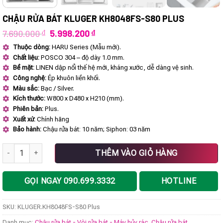
CHẬU RỬA BÁT KLUGER KH8048FS-S80 PLUS
Giá
Giá
7.690.000
₫
5.998.200
₫
gốc
hiện
Thuộc dòng:
HARU Series (Mẫu mới).
là:
tại
Chất liệu:
POSCO 304 – độ dày 1.0 mm.
7.690.000 ₫.
là:
5.998.200 ₫.
Bề mặt:
LINEN dập nổi thế hệ mới, kháng xước, dễ dàng vệ sinh.
Công nghệ:
Ép khuôn liền khối.
Màu sắc:
Bạc / Silver.
Kích thước:
W800 x D480 x H210 (mm).
Phiên bản:
Plus.
Xuất xứ:
Chính hãng
Bảo hành:
Chậu rửa bát: 10 năm; Siphon: 03 năm
Chậu rửa bát KLUGER KH8048FS-S80 Plus số lượng
THÊM VÀO GIỎ HÀNG
GỌI NGAY 090.699.3332
HOTLINE
SKU:
KLUGER.KH8048FS-S80 Plus
Danh mục:
Chậu rửa bát - Vòi rửa bát - Máy hủy rác
,
Chậu rửa bát