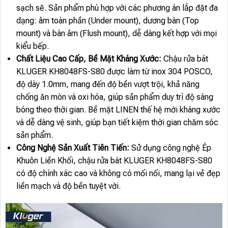
sạch sẽ. Sản phẩm phù hợp với các phương án lắp đặt đa
dạng: âm toàn phần (Under mount), dương bàn (Top
mount) và bán âm (Flush mount), dễ dàng kết hợp với mọi
kiểu bếp.
Chất Liệu Cao Cấp, Bề Mặt Kháng Xước:
Chậu rửa bát
KLUGER KH8048FS-S80 được làm từ inox 304 POSCO,
độ dày 1.0mm, mang đến độ bền vượt trội, khả năng
chống ăn mòn và oxi hóa, giúp sản phẩm duy trì độ sáng
bóng theo thời gian. Bề mặt LINEN thế hệ mới kháng xước
và dễ dàng vệ sinh, giúp bạn tiết kiệm thời gian chăm sóc
sản phẩm.
Công Nghệ Sản Xuất Tiên Tiến:
Sử dụng công nghệ Ép
Khuôn Liền Khối, chậu rửa bát KLUGER KH8048FS-S80
có độ chính xác cao và không có mối nối, mang lại vẻ đẹp
liền mạch và độ bền tuyệt vời.