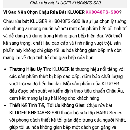
Chậu rửa bát KLUGER KH8048FS-S80
Vì Sao Nên Chọn Chậu Rửa Bát KLUGER
KH8048FS-S80
?
Chậu rửa bát KLUGER KH8048FS-S80 là sự lựa chọn lý tưởng
cho những ai mong muốn sở hữu một sản phẩm bền bỉ, tinh tế
và dễ dàng sử dụng trong không gian bếp hiện đại. Với thiết
kế sang trọng, chất liệu cao cấp và tính năng vượt trội, sản
phẩm này không chỉ giúp tối ưu hóa không gian bếp mà còn
mang lại vẻ đẹp tinh tế cho gian bếp của bạn.
Thương Hiệu Uy Tín:
KLUGER là thương hiệu nổi tiếng với
các sản phẩm thiết bị bếp cao cấp, đảm bảo chất lượng
vượt trội và độ bền lâu dài. Mỗi sản phẩm của KLUGER
đều được sản xuất và kiểm định theo tiêu chuẩn Châu Âu,
cam kết mang lại sự hài lòng cho khách hàng.
Thiết Kế Tinh Tế, Tối Ưu Không Gian:
Chậu rửa bát
KLUGER KH8048FS-S80 thuộc bộ sưu tập HARU Series,
với phong cách thiết kế tối giản đặc trưng của người Nhật,
giúp tối ưu hóa không gian bếp một cách gọn gàng và