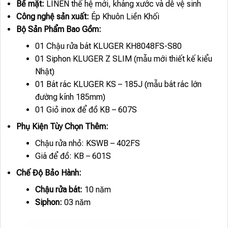
Bề mặt:
LINEN thế hệ mới, kháng xước và dễ vệ sinh
Công nghệ sản xuất:
Ép Khuôn Liền Khối
Bộ Sản Phẩm Bao Gồm:
01 Chậu rửa bát KLUGER KH8048FS-S80
01 Siphon KLUGER Z SLIM (mẫu mới thiết kế kiểu
Nhật)
01 Bát rác KLUGER KS – 185J (mẫu bát rác lớn
đường kính 185mm)
01 Giỏ inox để đồ KB – 607S
Phụ Kiện Tùy Chọn Thêm:
Chậu rửa nhỏ: KSWB – 402FS
Giá để đồ: KB – 601S
Chế Độ Bảo Hành:
Chậu rửa bát:
10 năm
Siphon:
03 năm