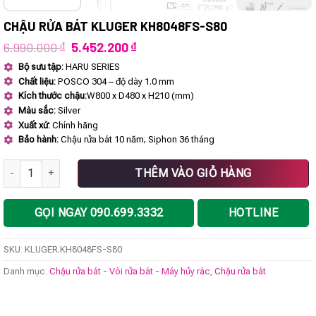
CHẬU RỬA BÁT KLUGER KH8048FS-S80
Giá
Giá
6.990.000
₫
5.452.200
₫
gốc
hiện
Bộ sưu tập:
HARU SERIES
là:
tại
Chất liệu:
POSCO 304 – độ dày 1.0 mm
6.990.000 ₫.
là:
5.452.200 ₫.
Kích thước chậu:
W800 x D480 x H210 (mm)
Màu sắc:
Silver
Xuất xứ:
Chính hãng
Bảo hành:
Chậu rửa bát 10 năm; Siphon 36 tháng
Chậu rửa bát KLUGER KH8048FS-S80 số lượng
THÊM VÀO GIỎ HÀNG
GỌI NGAY 090.699.3332
HOTLINE
SKU:
KLUGER.KH8048FS-S80
Danh mục:
Chậu rửa bát - Vòi rửa bát - Máy hủy rác
,
Chậu rửa bát