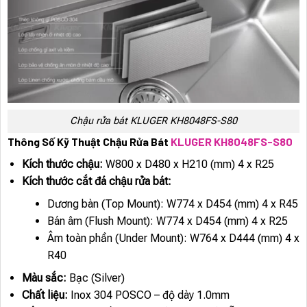
Chậu rửa bát KLUGER KH8048FS-S80
Thông Số Kỹ Thuật Chậu Rửa Bát
KLUGER KH8048FS-S80
Kích thước chậu:
W800 x D480 x H210 (mm) 4 x R25
Kích thước cắt đá chậu rửa bát:
Dương bàn (Top Mount): W774 x D454 (mm) 4 x R45
Bán âm (Flush Mount): W774 x D454 (mm) 4 x R25
Âm toàn phần (Under Mount): W764 x D444 (mm) 4 x
R40
Màu sắc:
Bạc (Silver)
Chất liệu:
Inox 304 POSCO – độ dày 1.0mm