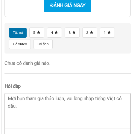
ĐÁNH GIÁ NGAY
Tất cả
5
4
3
2
1
Có video
Có ảnh
Chưa có đánh giá nào.
Hỏi đáp