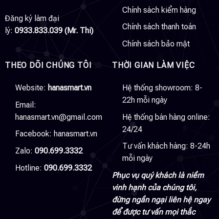
Chính sách kiểm hàng
Đăng ký làm đại
Chính sách thanh toán
lý:
0933.833.039 (Mr. Thi)
Chính sách bảo mật
THEO DÕI CHÚNG TÔI
THỜI GIAN LÀM VIỆC
Website:
hanasmart.vn
Hệ thống showroom: 8-
22h mỗi ngày
Email:
hanasmart.vn@gmail.com
Hệ thống bán hàng online:
24/24
Facebook:
hanasmart.vn
Tư vấn khách hàng: 8-24h
Zalo:
090.699.3332
mỗi ngày
Hotline:
090.699.3332
Phục vụ quý khách là niềm
vinh hạnh của chúng tôi,
đừng ngần ngại liên hệ ngay
để được tư vấn mọi thắc