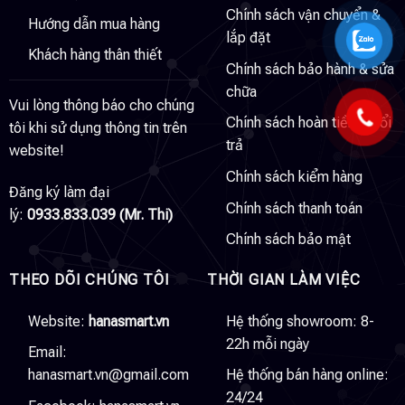
Chính sách vận chuyển &
Hướng dẫn mua hàng
lắp đặt
Khách hàng thân thiết
Chính sách bảo hành & sửa
chữa
Vui lòng thông báo cho chúng
Chính sách hoàn tiền & đổi
tôi khi sử dụng thông tin trên
trả
website!
Chính sách kiểm hàng
Đăng ký làm đại
Chính sách thanh toán
lý:
0933.833.039 (Mr. Thi)
Chính sách bảo mật
THEO DÕI CHÚNG TÔI
THỜI GIAN LÀM VIỆC
Website:
hanasmart.vn
Hệ thống showroom: 8-
22h mỗi ngày
Email:
hanasmart.vn@gmail.com
Hệ thống bán hàng online:
24/24