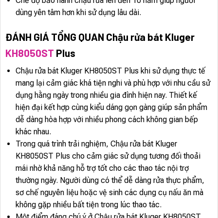
Chế độ bảo hành chậu rửa lên đến 10 năm giúp người
dùng yên tâm hơn khi sử dụng lâu dài.
ĐÁNH GIÁ TỔNG QUAN Chậu rửa bát Kluger
KH8050ST
Plus
Chậu rửa bát Kluger KH8050ST Plus khi sử dụng thực tế
mang lại cảm giác khá tiện nghi và phù hợp với nhu cầu sử
dụng hằng ngày trong nhiều gia đình hiện nay. Thiết kế
hiện đại kết hợp cùng kiểu dáng gọn gàng giúp sản phẩm
dễ dàng hòa hợp với nhiều phong cách không gian bếp
khác nhau.
Trong quá trình trải nghiệm, Chậu rửa bát Kluger
KH8050ST Plus cho cảm giác sử dụng tương đối thoải
mái nhờ khả năng hỗ trợ tốt cho các thao tác nội trợ
thường ngày. Người dùng có thể dễ dàng rửa thực phẩm,
sơ chế nguyên liệu hoặc vệ sinh các dụng cụ nấu ăn mà
không gặp nhiều bất tiện trong lúc thao tác.
Một điểm đáng chú ý ở Chậu rửa bát Kluger KH8050ST