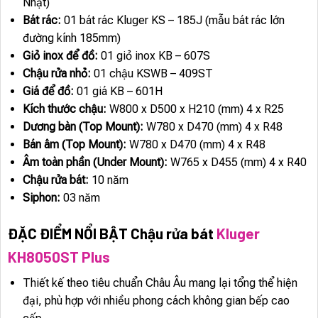
Nhật)
Bát rác:
01 bát rác Kluger KS – 185J (mẫu bát rác lớn
đường kính 185mm)
Giỏ inox để đồ:
01 giỏ inox KB – 607S
Chậu rửa nhỏ:
01 chậu KSWB – 409ST
Giá để đồ:
01 giá KB – 601H
Kích thước chậu:
W800 x D500 x H210 (mm) 4 x R25
Dương bàn (Top Mount):
W780 x D470 (mm) 4 x R48
Bán âm (Top Mount):
W780 x D470 (mm) 4 x R48
Âm toàn phần (Under Mount):
W765 x D455 (mm) 4 x R40
Chậu rửa bát:
10 năm
Siphon:
03 năm
ĐẶC ĐIỂM NỔI BẬT Chậu rửa bát
Kluger
KH8050ST Plus
Thiết kế theo tiêu chuẩn Châu Âu mang lại tổng thể hiện
đại, phù hợp với nhiều phong cách không gian bếp cao