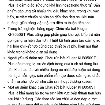
Plus là cảm giác sử dụng khá linh hoạt trong thực tế. Sản
phẩm đáp ứng tốt nhiều nhu cầu khác nhau trong khu vực
bếp, từ việc chuẩn bị bữa ăn đến dọn dẹp sau khi nấu
nướng, giúp công việc nội trợ diễn ra thuận tiện hơn.
Trong trải nghiệm hằng ngày, Chậu rửa bát Kluger
KH8050ST Plus cũng góp phần giúp khu vực bếp trở nên
gọn gàng và hiện đại hơn. Thiết kế tinh giản tạo cảm giác
hài hòa khi kết hợp cùng các thiết bị và phụ kiện nội thất
khác trong không gian sử dụng.
Ngoài yếu tố thẩm mỹ, Chậu rửa bát Kluger KH8050ST
Plus còn mang lại sự ổn định trong quá trình sử dụng lâu
dài. Khi thao tác với nhiều dụng cụ nhà bếp hoặc sử dụng
liên tục mỗi ngày, sản phẩm vẫn tạo được cảm giác chắc
chắn và phù hợp với nhu cầu sinh hoạt thường xuyên.
Một ưu điểm khác của Chậu rửa bát Kluger KH8050ST
Plus là khả năng hỗ trợ vệ sinh khu vực bếp thuận tiện hơn
sau khi sử dụng. Các thao tác lau chùi và dọn dẹp được
thực hiện tương đối nhanh, giúp không gian luôn giữ được