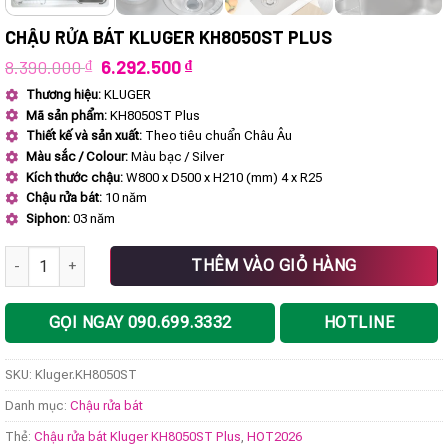
CHẬU RỬA BÁT KLUGER KH8050ST PLUS
Giá
Giá
8.390.000
₫
6.292.500
₫
gốc
hiện
Thương hiệu:
KLUGER
là:
tại
Mã sản phẩm:
KH8050ST Plus
8.390.000 ₫.
là:
6.292.500 ₫.
Thiết kế và sản xuất:
Theo tiêu chuẩn Châu Âu
Màu sắc / Colour:
Màu bạc / Silver
Kích thước chậu:
W800 x D500 x H210 (mm) 4 x R25
Chậu rửa bát:
10 năm
Siphon:
03 năm
Chậu rửa bát Kluger KH8050ST Plus số lượng
THÊM VÀO GIỎ HÀNG
GỌI NGAY 090.699.3332
HOTLINE
SKU:
Kluger.KH8050ST
Danh mục:
Chậu rửa bát
Thẻ:
Chậu rửa bát Kluger KH8050ST Plus
,
HOT2026