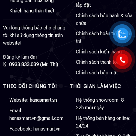
Hướng dẫn mua hàng
lắp đặt
Khách hàng thân thiết
Chính sách bảo hành & sửa
chữa
Vui lòng thông báo cho chúng
Chính sách hoàn tiền & đổi
tôi khi sử dụng thông tin trên
trả
website!
Chính sách kiểm hàng
Đăng ký làm đại
Chính sách thanh toán
lý:
0933.833.039 (Mr. Thi)
Chính sách bảo mật
THEO DÕI CHÚNG TÔI
THỜI GIAN LÀM VIỆC
Website:
hanasmart.vn
Hệ thống showroom: 8-
22h mỗi ngày
Email:
hanasmart.vn@gmail.com
Hệ thống bán hàng online:
24/24
Facebook:
hanasmart.vn