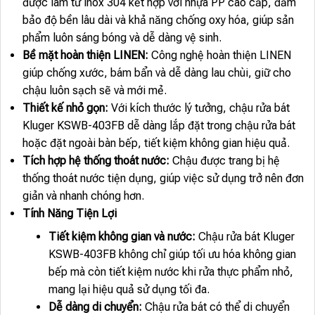
được làm từ inox 304 kết hợp với nhựa PP cao cấp, đảm
bảo độ bền lâu dài và khả năng chống oxy hóa, giúp sản
phẩm luôn sáng bóng và dễ dàng vệ sinh.
Bề mặt hoàn thiện LINEN:
Công nghệ hoàn thiện LINEN
giúp chống xước, bám bẩn và dễ dàng lau chùi, giữ cho
chậu luôn sạch sẽ và mới mẻ.
Thiết kế nhỏ gọn:
Với kích thước lý tưởng, chậu rửa bát
Kluger KSWB-403FB dễ dàng lắp đặt trong chậu rửa bát
hoặc đặt ngoài bàn bếp, tiết kiệm không gian hiệu quả.
Tích hợp hệ thống thoát nước:
Chậu được trang bị hệ
thống thoát nước tiện dụng, giúp việc sử dụng trở nên đơn
giản và nhanh chóng hơn.
Tính Năng Tiện Lợi
Tiết kiệm không gian và nước:
Chậu rửa bát Kluger
KSWB-403FB không chỉ giúp tối ưu hóa không gian
bếp mà còn tiết kiệm nước khi rửa thực phẩm nhỏ,
mang lại hiệu quả sử dụng tối đa.
Dễ dàng di chuyển:
Chậu rửa bát có thể di chuyển