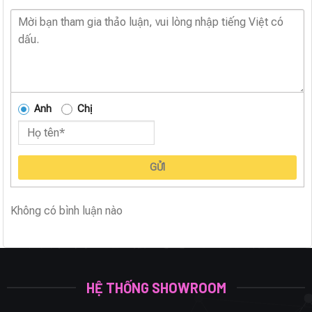
Anh
Chị
GỬI
Không có bình luận nào
HỆ THỐNG SHOWROOM