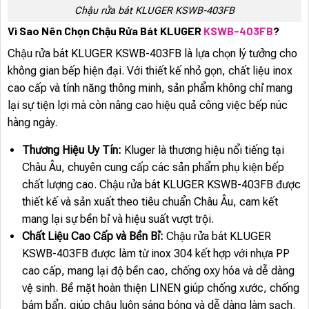
Chậu rửa bát KLUGER KSWB-403FB
Vì Sao Nên Chọn Chậu Rửa Bát KLUGER
KSWB-403FB
?
Chậu rửa bát KLUGER KSWB-403FB là lựa chọn lý tưởng cho
không gian bếp hiện đại. Với thiết kế nhỏ gọn, chất liệu inox
cao cấp và tính năng thông minh, sản phẩm không chỉ mang
lại sự tiện lợi mà còn nâng cao hiệu quả công việc bếp núc
hàng ngày.
Thương Hiệu Uy Tín:
Kluger là thương hiệu nổi tiếng tại
Châu Âu, chuyên cung cấp các sản phẩm phụ kiện bếp
chất lượng cao. Chậu rửa bát KLUGER KSWB-403FB được
thiết kế và sản xuất theo tiêu chuẩn Châu Âu, cam kết
mang lại sự bền bỉ và hiệu suất vượt trội.
Chất Liệu Cao Cấp và Bền Bỉ:
Chậu rửa bát KLUGER
KSWB-403FB được làm từ inox 304 kết hợp với nhựa PP
cao cấp, mang lại độ bền cao, chống oxy hóa và dễ dàng
vệ sinh. Bề mặt hoàn thiện LINEN giúp chống xước, chống
bám bẩn, giúp chậu luôn sáng bóng và dễ dàng làm sạch.