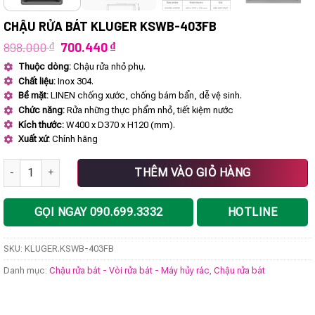
CHẬU RỬA BÁT KLUGER KSWB-403FB
Giá
Giá
898.000
₫
700.440
₫
gốc
hiện
Thuộc dòng:
Chậu rửa nhỏ phụ.
là:
tại
Chất liệu:
Inox 304.
898.000 ₫.
là:
700.440 ₫.
Bề mặt:
LINEN chống xước, chống bám bẩn, dễ vệ sinh.
Chức năng:
Rửa những thực phẩm nhỏ, tiết kiệm nước
Kích thước:
W400 x D370 x H120 (mm).
Xuất xứ:
Chính hãng
Chậu rửa bát KLUGER KSWB-403FB số lượng
THÊM VÀO GIỎ HÀNG
GỌI NGAY 090.699.3332
HOTLINE
SKU:
KLUGER.KSWB-403FB
Danh mục:
Chậu rửa bát - Vòi rửa bát - Máy hủy rác
,
Chậu rửa bát