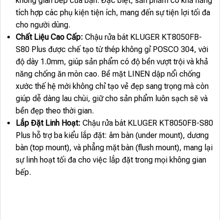
không gian bếp của bạn. Đặc biệt, sản phẩm có khả năng
tích hợp các phụ kiện tiện ích, mang đến sự tiện lợi tối đa
cho người dùng.
Chất Liệu Cao Cấp:
Chậu rửa bát KLUGER KT8050FB-
S80 Plus được chế tạo từ thép không gỉ POSCO 304, với
độ dày 1.0mm, giúp sản phẩm có độ bền vượt trội và khả
năng chống ăn mòn cao. Bề mặt LINEN dập nổi chống
xước thế hệ mới không chỉ tạo vẻ đẹp sang trọng mà còn
giúp dễ dàng lau chùi, giữ cho sản phẩm luôn sạch sẽ và
bền đẹp theo thời gian.
Lắp Đặt Linh Hoạt:
Chậu rửa bát KLUGER KT8050FB-S80
Plus hỗ trợ ba kiểu lắp đặt: âm bàn (under mount), dương
bàn (top mount), và phẳng mặt bàn (flush mount), mang lại
sự linh hoạt tối đa cho việc lắp đặt trong mọi không gian
bếp.