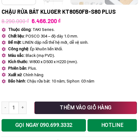
CHẬU RỬA BÁT KLUGER KT8050FB-S80 PLUS
Giá
Giá
8.290.000
₫
6.466.200
₫
gốc
hiện
Thuộc dòng:
TAKI Series.
là:
tại
Chất liệu:
POSCO 304 – độ dày 1.0 mm.
8.290.000 ₫.
là:
6.466.200 ₫.
Bề mặt:
LINEN dập nổi thế hệ mới, dễ vệ sinh.
Công nghệ:
Ép khuôn liền khối.
Màu sắc:
Black (mạ PVD).
Kích thước:
W800 x D500 x H220 (mm).
Phiên bản:
Plus.
Xuất xứ:
Chính hãng
Bảo hành:
Chậu rửa bát: 10 năm; Siphon: 03 năm
Chậu rửa bát KLUGER KT8050FB-S80 Plus số lượng
THÊM VÀO GIỎ HÀNG
GỌI NGAY 090.699.3332
HOTLINE