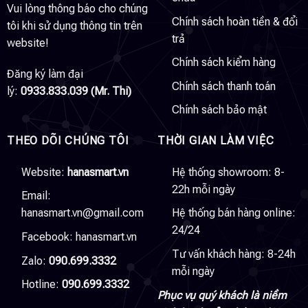
Vui lòng thông báo cho chúng
Chính sách hoàn tiền & đổi
tôi khi sử dụng thông tin trên
trả
website!
Chính sách kiểm hàng
Đăng ký làm đại
Chính sách thanh toán
lý:
0933.833.039 (Mr. Thi)
Chính sách bảo mật
THEO DÕI CHÚNG TÔI
THỜI GIAN LÀM VIỆC
Website:
hanasmart.vn
Hệ thống showroom: 8-
22h mỗi ngày
Email:
hanasmart.vn@gmail.com
Hệ thống bán hàng online:
24/24
Facebook:
hanasmart.vn
Tư vấn khách hàng: 8-24h
Zalo:
090.699.3332
mỗi ngày
Hotline:
090.699.3332
Phục vụ quý khách là niềm