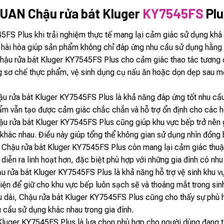
UAN Chậu rửa bát Kluger
KY7545FS
Plu
FS Plus khi trải nghiệm thực tế mang lại cảm giác sử dụng khá t
hể hài hòa giúp sản phẩm không chỉ đáp ứng nhu cầu sử dụng hằn
hậu rửa bát Kluger KY7545FS Plus cho cảm giác thao tác tương đối
 sơ chế thực phẩm, vệ sinh dụng cụ nấu ăn hoặc dọn dẹp sau mỗi
u rửa bát Kluger KY7545FS Plus là khả năng đáp ứng tốt nhu cầu 
phẩm vẫn tạo được cảm giác chắc chắn và hỗ trợ ổn định cho các 
u rửa bát Kluger KY7545FS Plus cũng giúp khu vực bếp trở nên gọ
t khác nhau. Điều này giúp tổng thể không gian sử dụng nhìn đồng b
Chậu rửa bát Kluger KY7545FS Plus còn mang lại cảm giác thuận 
 diễn ra linh hoạt hơn, đặc biệt phù hợp với những gia đình có nh
 rửa bát Kluger KY7545FS Plus là khả năng hỗ trợ vệ sinh khu v
tiện để giữ cho khu vực bếp luôn sạch sẽ và thoáng mắt trong sin
âu dài, Chậu rửa bát Kluger KY7545FS Plus cũng cho thấy sự phù h
 cầu sử dụng khác nhau trong gia đình.
Kluger KY7545FS Plus là lựa chọn phù hợp cho người dùng đang 