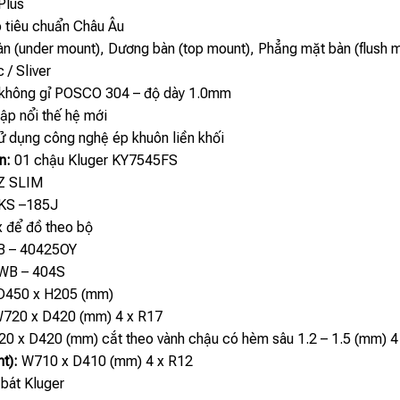
Plus
tiêu chuẩn Châu Âu
n (under mount), Dương bàn (top mount), Phẳng mặt bàn (flush 
/ Sliver
không gỉ POSCO 304 – độ dày 1.0mm
p nổi thế hệ mới
 dụng công nghệ ép khuôn liền khối
n:
01 chậu Kluger KY7545FS
 Z SLIM
 KS –185J
x để đồ theo bộ
 – 40425OY
WB – 404S
D450 x H205 (mm)
720 x D420 (mm) 4 x R17
0 x D420 (mm) cắt theo vành chậu có hèm sâu 1.2 – 1.5 (mm) 4
t):
W710 x D410 (mm) 4 x R12
bát Kluger