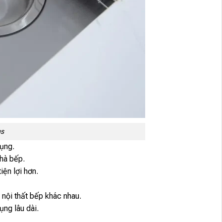
us
dụng.
nhà bếp.
ện lợi hơn.
 nội thất bếp khác nhau.
ụng lâu dài.