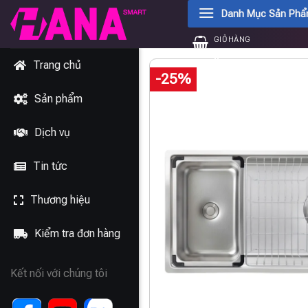
Chuyển
Danh Mục Sản Ph
đến
GIỎ HÀNG
nội
0
₫
dung
Trang chủ
-25%
Sản phẩm
Dịch vụ
Tin tức
Thương hiệu
Kiểm tra đơn hàng
Kết nối với chúng tôi