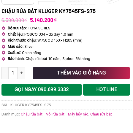
CHẬU RỬA BÁT KLUGER KY7545FS-S75
Giá
Giá
6.590.000
₫
5.140.200
₫
gốc
hiện
Bộ sưu tập:
TOYA SERIES
là:
tại
Chất liệu:
POSCO 304 – độ dày 1.0 mm
6.590.000 ₫.
là:
5.140.200 ₫.
Kích thước chậu:
W750 x D450 x H205 (mm)
Màu sắc:
Silver
Xuất xứ:
Chính hãng
Bảo hành:
Chậu rửa bát 10 năm; Siphon 36 tháng
Chậu rửa bát KLUGER KY7545FS-S75 số lượng
THÊM VÀO GIỎ HÀNG
GỌI NGAY 090.699.3332
HOTLINE
SKU:
KLUGER.KY7545FS-S75
Danh mục:
Chậu rửa bát - Vòi rửa bát - Máy hủy rác
,
Chậu rửa bát