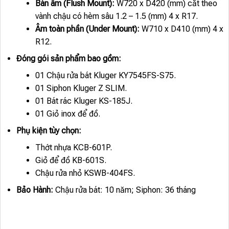
Bán âm (Flush Mount):
W720 x D420 (mm) cắt theo
vành chậu có hèm sâu 1.2 – 1.5 (mm) 4 x R17.
Âm toàn phần (Under Mount):
W710 x D410 (mm) 4 x
R12.
Đóng gói sản phẩm bao gồm:
01 Chậu rửa bát Kluger KY7545FS-S75.
01 Siphon Kluger Z SLIM.
01 Bát rác Kluger KS-185J.
01 Giỏ inox để đồ.
Phụ kiện tùy chọn:
Thớt nhựa KCB-601P.
Giỏ để đồ KB-601S.
Chậu rửa nhỏ KSWB-404FS.
Bảo Hành:
Chậu rửa bát: 10 năm; Siphon: 36 tháng