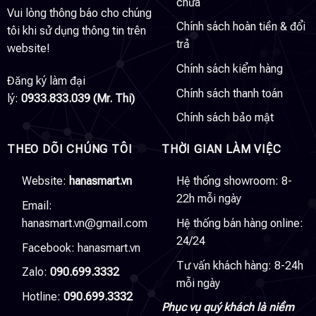
chữa
Vui lòng thông báo cho chúng
Chính sách hoàn tiền & đổi
tôi khi sử dụng thông tin trên
trả
website!
Chính sách kiểm hàng
Đăng ký làm đại
Chính sách thanh toán
lý:
0933.833.039 (Mr. Thi)
Chính sách bảo mật
THEO DÕI CHÚNG TÔI
THỜI GIAN LÀM VIỆC
Website:
hanasmart.vn
Hệ thống showroom: 8-
22h mỗi ngày
Email:
hanasmart.vn@gmail.com
Hệ thống bán hàng online:
24/24
Facebook:
hanasmart.vn
Tư vấn khách hàng: 8-24h
Zalo:
090.699.3332
mỗi ngày
Hotline:
090.699.3332
Phục vụ quý khách là niềm