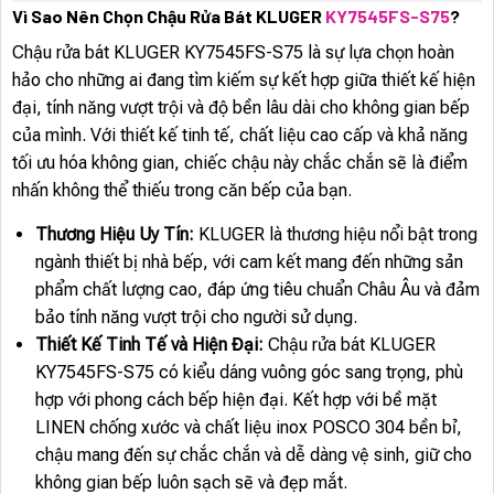
Vì Sao Nên Chọn Chậu Rửa Bát KLUGER
KY7545FS-S75
?
Chậu rửa bát KLUGER KY7545FS-S75 là sự lựa chọn hoàn
hảo cho những ai đang tìm kiếm sự kết hợp giữa thiết kế hiện
đại, tính năng vượt trội và độ bền lâu dài cho không gian bếp
của mình. Với thiết kế tinh tế, chất liệu cao cấp và khả năng
tối ưu hóa không gian, chiếc chậu này chắc chắn sẽ là điểm
nhấn không thể thiếu trong căn bếp của bạn.
Thương Hiệu Uy Tín:
KLUGER là thương hiệu nổi bật trong
ngành thiết bị nhà bếp, với cam kết mang đến những sản
phẩm chất lượng cao, đáp ứng tiêu chuẩn Châu Âu và đảm
bảo tính năng vượt trội cho người sử dụng.
Thiết Kế Tinh Tế và Hiện Đại:
Chậu rửa bát KLUGER
KY7545FS-S75 có kiểu dáng vuông góc sang trọng, phù
hợp với phong cách bếp hiện đại. Kết hợp với bề mặt
LINEN chống xước và chất liệu inox POSCO 304 bền bỉ,
chậu mang đến sự chắc chắn và dễ dàng vệ sinh, giữ cho
không gian bếp luôn sạch sẽ và đẹp mắt.