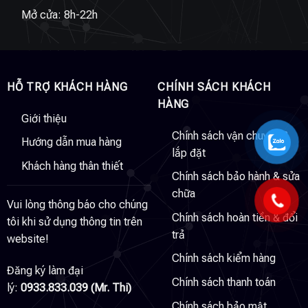
Mở cửa: 8h-22h
HỖ TRỢ KHÁCH HÀNG
CHÍNH SÁCH KHÁCH
HÀNG
Giới thiệu
Chính sách vận chuyển &
Hướng dẫn mua hàng
lắp đặt
Khách hàng thân thiết
Chính sách bảo hành & sửa
chữa
Vui lòng thông báo cho chúng
Chính sách hoàn tiền & đổi
tôi khi sử dụng thông tin trên
trả
website!
Chính sách kiểm hàng
Đăng ký làm đại
Chính sách thanh toán
lý:
0933.833.039 (Mr. Thi)
Chính sách bảo mật