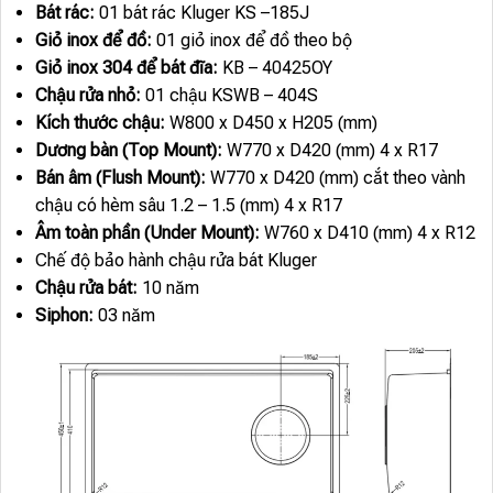
Bát rác:
01 bát rác Kluger KS –185J
Giỏ inox để đồ:
01 giỏ inox để đồ theo bộ
Giỏ inox 304 để bát đĩa:
KB – 40425OY
Chậu rửa nhỏ:
01 chậu KSWB – 404S
Kích thước chậu:
W800 x D450 x H205 (mm)
Dương bàn (Top Mount):
W770 x D420 (mm) 4 x R17
Bán âm (Flush Mount):
W770 x D420 (mm) cắt theo vành
chậu có hèm sâu 1.2 – 1.5 (mm) 4 x R17
Âm toàn phần (Under Mount):
W760 x D410 (mm) 4 x R12
Chế độ bảo hành chậu rửa bát Kluger
Chậu rửa bát:
10 năm
Siphon:
03 năm