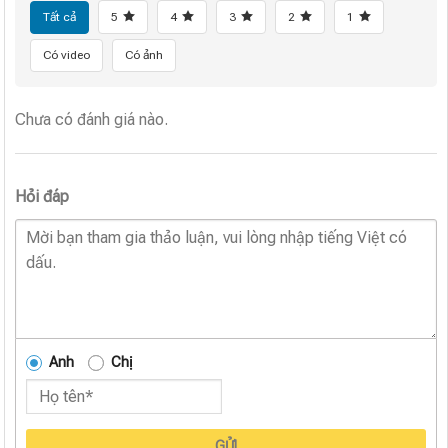
Tất cả
5
4
3
2
1
Có video
Có ảnh
Chưa có đánh giá nào.
Hỏi đáp
Anh
Chị
GỬI