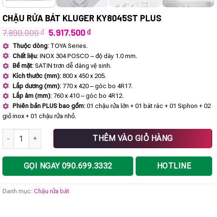
CHẬU RỬA BÁT KLUGER KY8045ST PLUS
Giá
Giá
7.890.000
₫
5.917.500
₫
gốc
hiện
Thuộc dòng:
TOYA Series.
là:
tại
Chất liệu:
INOX 304 POSCO – độ dày 1.0 mm.
7.890.000 ₫.
là:
5.917.500 ₫.
Bề mặt:
SATIN trơn dễ dàng vệ sinh.
Kích thước (mm):
800 x 450 x 205.
Lắp dương (mm):
770 x 420 – góc bo 4R17.
Lắp âm (mm):
760 x 410 – góc bo 4R12.
Phiên bản PLUS bao gồm:
01 chậu rửa lớn + 01 bát rác + 01 Siphon + 02
giỏ inox + 01 chậu rửa nhỏ.
Chậu rửa bát Kluger KY8045ST Plus số lượng
THÊM VÀO GIỎ HÀNG
GỌI NGAY 090.699.3332
HOTLINE
Danh mục:
Chậu rửa bát