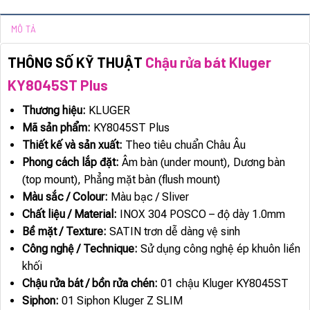
MÔ TẢ
THÔNG SỐ KỸ THUẬT
Chậu rửa bát Kluger
KY8045ST Plus
Thương hiệu:
KLUGER
Mã sản phẩm:
KY8045ST Plus
Thiết kế và sản xuất:
Theo tiêu chuẩn Châu Âu
Phong cách lắp đặt:
Âm bàn (under mount), Dương bàn
(top mount), Phẳng mặt bàn (flush mount)
Màu sắc / Colour:
Màu bạc / Sliver
Chất liệu / Material:
INOX 304 POSCO – độ dày 1.0mm
Bề mặt / Texture:
SATIN trơn dễ dàng vệ sinh
Công nghệ / Technique:
Sử dụng công nghệ ép khuôn liền
khối
Chậu rửa bát / bồn rửa chén:
01 chậu Kluger KY8045ST
Siphon:
01 Siphon Kluger Z SLIM