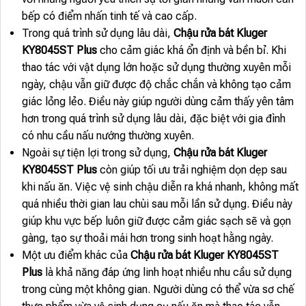
bếp có điểm nhấn tinh tế và cao cấp.
Trong quá trình sử dụng lâu dài,
Chậu rửa bát Kluger
KY8045ST Plus
cho cảm giác khá ổn định và bền bỉ. Khi
thao tác với vật dụng lớn hoặc sử dụng thường xuyên mỗi
ngày, chậu vẫn giữ được độ chắc chắn và không tạo cảm
giác lỏng lẻo. Điều này giúp người dùng cảm thấy yên tâm
hơn trong quá trình sử dụng lâu dài, đặc biệt với gia đình
có nhu cầu nấu nướng thường xuyên.
Ngoài sự tiện lợi trong sử dụng,
Chậu rửa bát Kluger
KY8045ST Plus
còn giúp tối ưu trải nghiệm dọn dẹp sau
khi nấu ăn. Việc vệ sinh chậu diễn ra khá nhanh, không mất
quá nhiều thời gian lau chùi sau mỗi lần sử dụng. Điều này
giúp khu vực bếp luôn giữ được cảm giác sạch sẽ và gọn
gàng, tạo sự thoải mái hơn trong sinh hoạt hằng ngày.
Một ưu điểm khác của
Chậu rửa bát Kluger KY8045ST
Plus
là khả năng đáp ứng linh hoạt nhiều nhu cầu sử dụng
trong cùng một không gian. Người dùng có thể vừa sơ chế