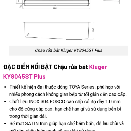
Chậu rửa bát Kluger KY8045ST Plus
ĐẶC ĐIỂM NỔI BẬT Chậu rửa bát
Kluger
KY8045ST Plus
Thiết kế hiện đại thuộc dòng TOYA Series, phù hợp với
nhiều phong cách không gian bếp từ tối giản đến cao cấp.
Chất liệu INOX 304 POSCO cao cấp có độ dày 1.0 mm
cho độ cứng cáp cao, hạn chế han gỉ và sử dụng bền bỉ
trong thời gian dài.
Bề mặt SATIN trơn giúp hạn chế bám bẩn, dễ lau chùi và
giữ cho chậu luôn sạch sẽ sau khi sử dụng.