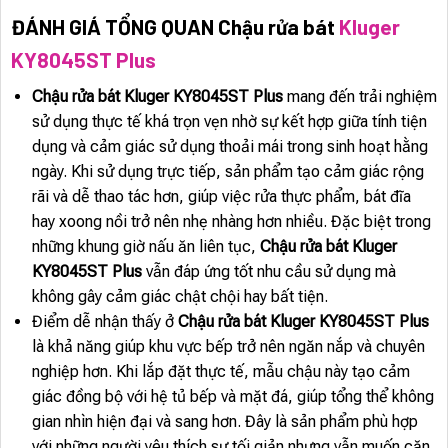
ĐÁNH GIÁ TỔNG QUAN Chậu rửa bát
Kluger
KY8045ST Plus
Chậu rửa bát Kluger KY8045ST Plus
mang đến trải nghiệm
sử dụng thực tế khá trọn vẹn nhờ sự kết hợp giữa tính tiện
dụng và cảm giác sử dụng thoải mái trong sinh hoạt hằng
ngày. Khi sử dụng trực tiếp, sản phẩm tạo cảm giác rộng
rãi và dễ thao tác hơn, giúp việc rửa thực phẩm, bát đĩa
hay xoong nồi trở nên nhẹ nhàng hơn nhiều. Đặc biệt trong
những khung giờ nấu ăn liên tục,
Chậu rửa bát Kluger
KY8045ST Plus
vẫn đáp ứng tốt nhu cầu sử dụng mà
không gây cảm giác chật chội hay bất tiện.
Điểm dễ nhận thấy ở
Chậu rửa bát Kluger KY8045ST Plus
là khả năng giúp khu vực bếp trở nên ngăn nắp và chuyên
nghiệp hơn. Khi lắp đặt thực tế, mẫu chậu này tạo cảm
giác đồng bộ với hệ tủ bếp và mặt đá, giúp tổng thể không
gian nhìn hiện đại và sang hơn. Đây là sản phẩm phù hợp
với những người yêu thích sự tối giản nhưng vẫn muốn căn