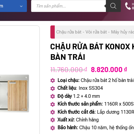
Tìm
H
kiếm
ẩm
0
sản
phẩm
Chậu rửa bát - Vòi rửa bát - Máy hủy rá
CHẬU RỬA BÁT KONOX 
BÀN TRÁI
Giá
Gi
11.760.000
8.820.000
₫
₫
gốc
hi
Loại chậu:
Chậu rửa bát 2 hố bàn trái
là:
tạ
Chất liệu
: Inox SS304
11.760.000 ₫.
là
Độ dày
1.2 + 4.0 mm
8.
Kích thước sản phẩm:
1160R x 500S
Kích thước cắt đá:
Lắp dương 1130R
Xuất xứ:
Chính hãng
Bảo hành:
Chậu 10 năm, hệ thống ốn