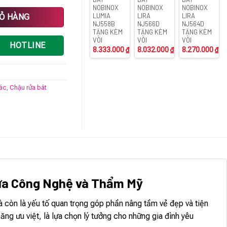
NOBINOX
NOBINOX
NOBINOX
ố lượng
LUMIA
LIRA
LIRA
IỎ HÀNG
NJ558B
NJ566D
NJ564D
TẶNG KÈM
TẶNG KÈM
TẶNG KÈM
VÒI
VÒI
VÒI
HOTLINE
8.333.000
₫
8.032.000
₫
8.270.000
₫
rác
,
Chậu rửa bát
iữa Công Nghệ và Thẩm Mỹ
 còn là yếu tố quan trọng góp phần nâng tầm vẻ đẹp và tiện
ng ưu việt, là lựa chọn lý tưởng cho những gia đình yêu