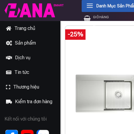
Chuyển
Danh Mục Sản Ph
đến
GIỎ HÀNG
nội
0
₫
dung
Trang chủ
-25%
Sản phẩm
Dịch vụ
Tin tức
Thương hiệu
Kiểm tra đơn hàng
Kết nối với chúng tôi