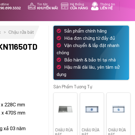
otline
Tin tức
Hệ thống
Thông tin
90.699.3332
KHUYẾN MÃI
CỬA HÀNG
LIÊN HỆ
Sản phẩm chính hãng
c
>
Chậu rửa bát
Hóa đơn chứng từ đầy đủ
KN11650TD
Vận chuyển & lắp đặt nhanh
chóng
Bảo hành & bảo trì tại nhà
Hậu mãi dài lâu, yên tâm sử
á
dụng
ện
i
Sản Phẩm Tương Tự
:
820.000 ₫.
 x 228C mm
 x 470S mm
g xả 03 năm
CHẬU RỬA
CHẬU RỬA
CHẬU RỬA
BÁT
BÁT
BÁT