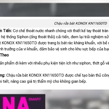
Chậu rửa bát KONOX KN11650TD
n Tiến:
Cơ chế thoát nước nhanh chóng với thiết kế tay thoát trà
 hệ thống Siphon (ống thoát thải) cải tiến, đem lại trải nghiệm s
t KONOX KN11650TD được trang bị bát rác kháng khuẩn, với b
inh trưởng của vi khuẩn, đảm bảo vệ sinh cho khu vực bếp của bạ
 Theo
n phẩm đi kèm với nhiều phụ kiện tiện ích như siphon, thớt gỗ và 
ng:
Chậu rửa bát KONOX KN11650TD được chế tạo bán thủ công 
hi tiết, nâng cao giá trị thẩm mỹ cho không gian bếp.