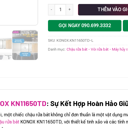
Chậu rửa bát KONOX KN11650TD Bàn trái s
THÊM VÀO G
GỌI NGAY 090.699.3332
SKU:
KONOX.KN11650TD-L
Danh mục:
Chậu rửa bát - Vòi rửa bát - Máy hủy 
NOX KN11650TD
: Sự Kết Hợp Hoàn Hảo G
i, một chiếc chậu rửa bát không chỉ đơn thuần là một vật dụng mà
u rửa bát
KONOX KN11650TD, với thiết kế tinh xảo và các tính nă