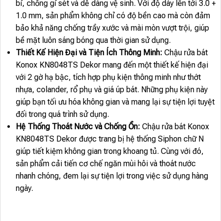
bỉ, chống gỉ sét và dễ dàng vệ sinh. Với độ dày lên tới 3.0 +
1.0 mm, sản phẩm không chỉ có độ bền cao mà còn đảm
bảo khả năng chống trầy xước và mài mòn vượt trội, giúp
bề mặt luôn sáng bóng qua thời gian sử dụng.
Thiết Kế Hiện Đại và Tiện Ích Thông Minh:
Chậu rửa bát
Konox KN8048TS Dekor mang đến một thiết kế hiện đại
với 2 gờ hạ bậc, tích hợp phụ kiện thông minh như thớt
nhựa, colander, rổ phụ và giá úp bát. Những phụ kiện này
giúp bạn tối ưu hóa không gian và mang lại sự tiện lợi tuyệt
đối trong quá trình sử dụng.
Hệ Thống Thoát Nước và Chống Ồn:
Chậu rửa bát Konox
KN8048TS Dekor được trang bị hệ thống Siphon chữ N
giúp tiết kiệm không gian trong khoang tủ. Cùng với đó,
sản phẩm cải tiến cơ chế ngăn mùi hôi và thoát nước
nhanh chóng, đem lại sự tiện lợi trong việc sử dụng hàng
ngày.