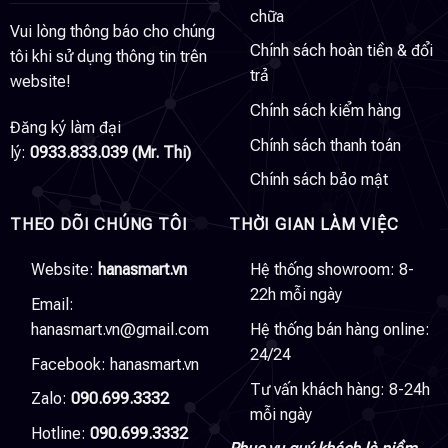
chữa
Vui lòng thông báo cho chúng
Chính sách hoàn tiền & đổi
tôi khi sử dụng thông tin trên
trả
website!
Chính sách kiểm hàng
Đăng ký làm đại
Chính sách thanh toán
lý:
0933.833.039 (Mr. Thi)
Chính sách bảo mật
THEO DÕI CHÚNG TÔI
THỜI GIAN LÀM VIỆC
Website:
hanasmart.vn
Hệ thống showroom: 8-
22h mỗi ngày
Email:
hanasmart.vn@gmail.com
Hệ thống bán hàng online:
24/24
Facebook:
hanasmart.vn
Tư vấn khách hàng: 8-24h
Zalo:
090.699.3332
mỗi ngày
Hotline:
090.699.3332