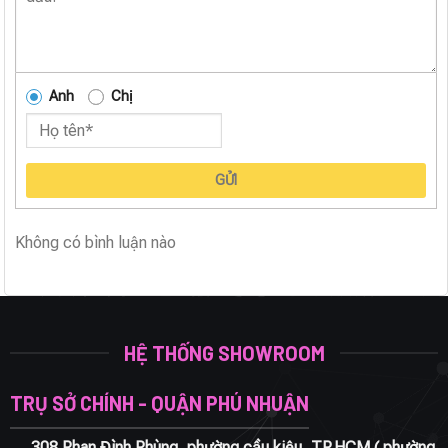
Anh
Chị
GỬI
Không có bình luận nào
HỆ THỐNG SHOWROOM
TRỤ SỞ CHÍNH - QUẬN PHÚ NHUẬN
308 Phan Đình Phùng, phường cầu kiệu, TP.HCM ( phường