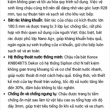
kiệm không gian và tối ưu hóa quy trình sử dụng. Việc vệ
sinh lòng chậu cũng trở nên dễ dàng nhờ vào góc lượn R28
mm, tạo sự thuận tiện và sạch sẽ cho khu vực bếp.
Bát rác kháng khuẩn:
Bát rác của chậu có kích thước lớn
180.5 mm và được trang bị 3 lớp lọc chống tắc, rất phù
hợp với thói quen sử dụng của người Việt. Đặc biệt, bát
rác được phủ lớp Nano Ag+, giúp kháng khuẩn hiệu quả,
ngăn ngừa sự sinh trưởng của vi khuẩn, giữ cho bếp luôn
sạch sẽ và an toàn.
Hệ thống thoát nước thông minh:
Chậu rửa bát Konox
KN8048TS Dekor có hệ thống Siphon chữ N tiết kiệm
không gian trong khoang tủ và cơ chế thoát nước nhanh,
giúp nước thoát đi một cách hiệu quả. Đồng thời, với thiết
kế mới của tay thoát tràn vuông, tốc độ xả nước tăng lên
đến 30%, đảm bảo không bị tắc nghẽn.
Chống ồn và chống ngưng tụ:
Chậu được trang bị tấm
chống ồn mặt sau làm từ vật liệu cao su tổng hợp với độ
dày 3mm, giúp triệt tiêu tiếng ồn khi xả nước và va chạm.