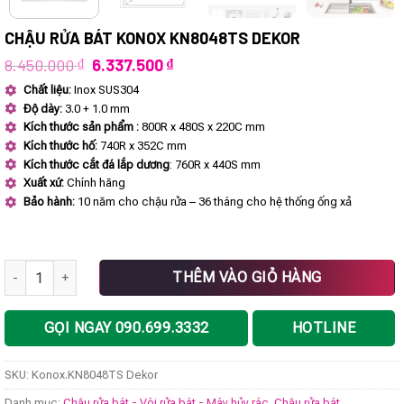
CHẬU RỬA BÁT KONOX KN8048TS DEKOR
Giá
Giá
8.450.000
₫
6.337.500
₫
gốc
hiện
Chất liệu:
Inox SUS304
là:
tại
Độ dày:
3.0 + 1.0 mm
8.450.000 ₫.
là:
6.337.500 ₫.
Kích thước sản phẩm :
800R x 480S x 220C mm
Kích thước hố:
740R x 352C mm
Kích thước cắt đá lắp dương
: 760R x 440S mm
Xuất xứ:
Chính hãng
Bảo hành:
10 năm cho chậu rửa – 36 tháng cho hệ thống ống xả
Chậu rửa bát Konox KN8048TS Dekor số lượng
THÊM VÀO GIỎ HÀNG
GỌI NGAY 090.699.3332
HOTLINE
SKU:
Konox.KN8048TS Dekor
Danh mục:
Chậu rửa bát - Vòi rửa bát - Máy hủy rác
,
Chậu rửa bát