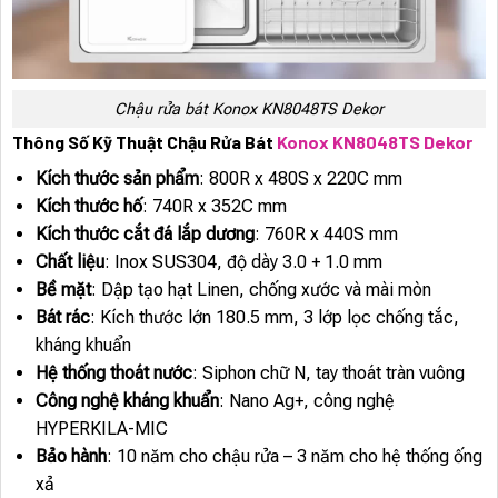
Chậu rửa bát Konox KN8048TS Dekor
Thông Số Kỹ Thuật Chậu Rửa Bát
Konox KN8048TS Dekor
Kích thước sản phẩm
: 800R x 480S x 220C mm
Kích thước hố
: 740R x 352C mm
Kích thước cắt đá lắp dương
: 760R x 440S mm
Chất liệu
: Inox SUS304, độ dày 3.0 + 1.0 mm
Bề mặt
: Dập tạo hạt Linen, chống xước và mài mòn
Bát rác
: Kích thước lớn 180.5 mm, 3 lớp lọc chống tắc,
kháng khuẩn
Hệ thống thoát nước
: Siphon chữ N, tay thoát tràn vuông
Công nghệ kháng khuẩn
: Nano Ag+, công nghệ
HYPERKILA-MIC
Bảo hành
: 10 năm cho chậu rửa – 3 năm cho hệ thống ống
xả