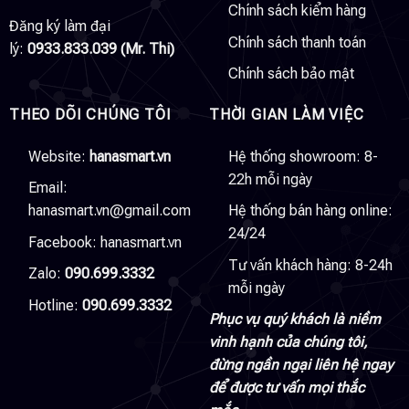
Chính sách kiểm hàng
Đăng ký làm đại
Chính sách thanh toán
lý:
0933.833.039 (Mr. Thi)
Chính sách bảo mật
THEO DÕI CHÚNG TÔI
THỜI GIAN LÀM VIỆC
Website:
hanasmart.vn
Hệ thống showroom: 8-
22h mỗi ngày
Email:
hanasmart.vn@gmail.com
Hệ thống bán hàng online:
24/24
Facebook:
hanasmart.vn
Tư vấn khách hàng: 8-24h
Zalo:
090.699.3332
mỗi ngày
Hotline:
090.699.3332
Phục vụ quý khách là niềm
vinh hạnh của chúng tôi,
đừng ngần ngại liên hệ ngay
để được tư vấn mọi thắc