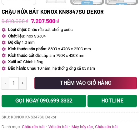
CHẬU RỬA BÁT KONOX KN8347SU DEKOR
Giá
Giá
9.610.000
₫
7.207.500
₫
gốc
hiện
Loại chậu:
Chậu rửa bát chống xước
là:
tại
Chất liệu:
Inox SS304
9.610.000 ₫.
là:
7.207.500 ₫.
Độ dày
1.0 mm
Kích thước sản phẩm:
830R x 470S x 220C mm
Kích thước cắt đá:
Lắp âm 790R x 430S mm
Xuất xứ:
Chính hãng
Bảo hành:
Chậu 10 năm, hệ thống ống xả 03 năm
Chậu rửa bát KONOX KN8347SU Dekor số lượng
THÊM VÀO GIỎ HÀNG
GỌI NGAY 090.699.3332
HOTLINE
SKU:
KONOX.KN8347SU Dekor
Danh mục:
Chậu rửa bát - Vòi rửa bát - Máy hủy rác
,
Chậu rửa bát