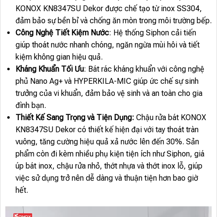
KONOX KN8347SU Dekor được chế tạo từ inox SS304,
đảm bảo sự bền bỉ và chống ăn mòn trong môi trường bếp.
Công Nghệ Tiết Kiệm Nước
: Hệ thống Siphon cải tiến
giúp thoát nước nhanh chóng, ngăn ngừa mùi hôi và tiết
kiệm không gian hiệu quả.
Kháng Khuẩn Tối Ưu
: Bát rác kháng khuẩn với công nghệ
phủ Nano Ag+ và HYPERKILA-MIC giúp ức chế sự sinh
trưởng của vi khuẩn, đảm bảo vệ sinh và an toàn cho gia
đình bạn.
Thiết Kế Sang Trọng và Tiện Dụng:
Chậu rửa bát KONOX
KN8347SU Dekor có thiết kế hiện đại với tay thoát tràn
vuông, tăng cường hiệu quả xả nước lên đến 30%. Sản
phẩm còn đi kèm nhiều phụ kiện tiện ích như Siphon, giá
úp bát inox, chậu rửa nhỏ, thớt nhựa và thớt inox lỗ, giúp
việc sử dụng trở nên dễ dàng và thuận tiện hơn bao giờ
hết.