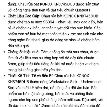
dụng. Chậu rửa bát KONOX KN8745DUB được sản xuất
với công nghệ tiên tiến và đạt tiêu chuẩn Quatest1.
Chất Liệu Cao Cấp:
Chậu rửa bát KONOX KN8745DUB
được chế tạo từ inox SS304 – chất liệu inox cao cấp, bền
bỉ và chống oxi hóa, an toàn tuyệt đối cho sức khỏe. Sản
phẩm còn sở hữu bề mặt hoàn thiện xước mờ tinh xảo nhờ
công nghệ Brushed, giúp dễ dàng vệ sinh và chống bám
dầu hiệu quả.
Chống ồn hiệu quả:
Tấm chống ồn mặt sau chậu, được
làm từ vật liệu cao su tổng hợp với độ dày tiêu chuẩn
3mm, giúp triệt tiêu tiếng ồn khi xả nước hoặc va chạm,
mang lại không gian bếp yên tĩnh.
Thiết Kế Tinh Tế và Bền Bỉ:
Chậu rửa bát KONOX
KN8745DUB thuộc dòng Workstation Sink – Undermount
Sink với thiết kế hiện đại, dễ dàng lắp đặt âm bàn. Sản
phẩm có bề mặt sáng bóng, bền màu và chống thấm
ngược nhờ lớp sơn phủ chống thấm mặt sau. Đặc biệt, với
độ dày inox lên tới 1.2mm, chậu rửa bát này đảm bảo độ