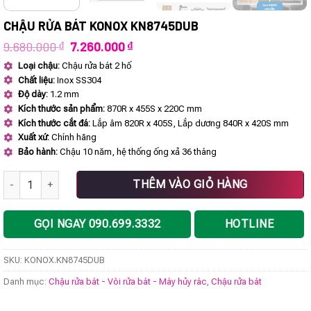
CHẬU RỬA BÁT KONOX KN8745DUB
Giá
Giá
9.680.000
₫
7.260.000
₫
gốc
hiện
Loại chậu:
Chậu rửa bát 2 hố
là:
tại
Chất liệu:
Inox SS304
9.680.000 ₫.
là:
7.260.000 ₫.
Độ dày:
1.2 mm
Kích thước sản phẩm:
870R x 455S x 220C mm
Kích thước cắt đá:
Lắp âm 820R x 405S, Lắp dương 840R x 420S mm
Xuất xứ:
Chính hãng
Bảo hành:
Chậu 10 năm, hệ thống ống xả 36 tháng
Chậu rửa bát KONOX KN8745DUB số lượng
THÊM VÀO GIỎ HÀNG
GỌI NGAY 090.699.3332
HOTLINE
SKU:
KONOX.KN8745DUB
Danh mục:
Chậu rửa bát - Vòi rửa bát - Máy hủy rác
,
Chậu rửa bát