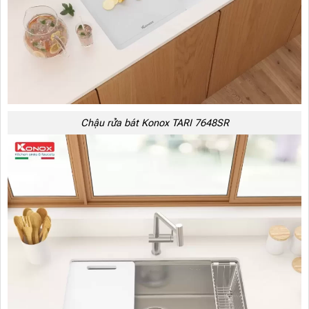
Chậu rửa bát Konox TARI 7648SR