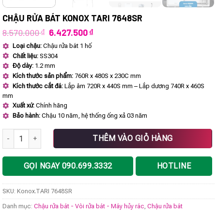
CHẬU RỬA BÁT KONOX TARI 7648SR
Giá
Giá
8.570.000
₫
6.427.500
₫
gốc
hiện
Loại chậu:
Chậu rửa bát 1 hố
là:
tại
Chất liệu:
SS304
8.570.000 ₫.
là:
6.427.500 ₫.
Độ dày:
1.2 mm
Kích thước sản phẩm:
760R x 480S x 230C mm
Kích thước cắt đá:
Lắp âm 720R x 440S mm – Lắp dương 740R x 460S
mm
Xuất xứ:
Chính hãng
Bảo hành:
Chậu 10 năm, hệ thống ống xả 03 năm
Chậu rửa bát Konox TARI 7648SR số lượng
THÊM VÀO GIỎ HÀNG
GỌI NGAY 090.699.3332
HOTLINE
SKU:
Konox.TARI 7648SR
Danh mục:
Chậu rửa bát - Vòi rửa bát - Máy hủy rác
,
Chậu rửa bát