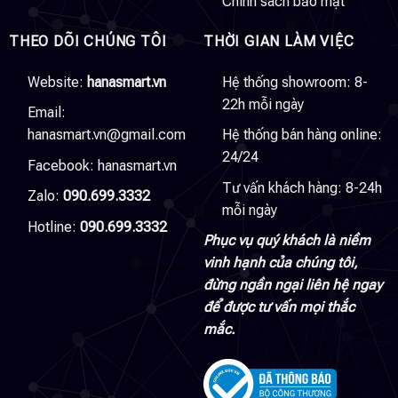
Chính sách bảo mật
THEO DÕI CHÚNG TÔI
THỜI GIAN LÀM VIỆC
Website:
hanasmart.vn
Hệ thống showroom: 8-
22h mỗi ngày
Email:
hanasmart.vn@gmail.com
Hệ thống bán hàng online:
24/24
Facebook:
hanasmart.vn
Tư vấn khách hàng: 8-24h
Zalo:
090.699.3332
mỗi ngày
Hotline:
090.699.3332
Phục vụ quý khách là niềm
vinh hạnh của chúng tôi,
đừng ngần ngại liên hệ ngay
để được tư vấn mọi thắc
mắc.