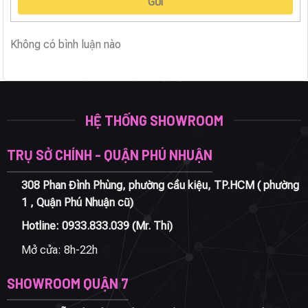
GỬI
Không có bình luận nào
HỆ THỐNG SHOWROOM
TRỤ SỞ CHÍNH - QUẬN PHÚ NHUẬN
308 Phan Đình Phùng, phường cầu kiệu, TP.HCM ( phường
1 , Quận Phú Nhuận cũ)
Hotline:
0933.833.039
(Mr. Thi)
Mở cửa: 8h-22h
SHOWROOM QUẬN 7