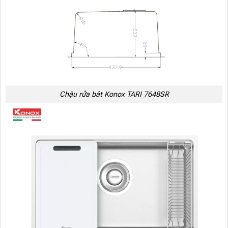
Chậu rửa bát Konox TARI 7648SR