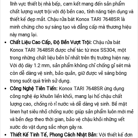
lĩnh vực thiết bị nhà bếp, cam kết mang đến sản phẩm
chất lượng vượt trội với độ bền cao, tính năng tiện dụng và
thiết kế đẹp mắt. Chậu rửa bát Konox TARI 7648SR là
minh chứng cho sự sáng tạo và đẳng cấp mà thương hiệu
này mang lại.
Chất Liệu Cao Cấp, Độ Bền Vượt Trội:
Chậu rửa bát
Konox TARI 7648SR được chế tác từ inox SS304, một
trong những chất liệu bền bỉ nhất trên thị trường hiện nay.
Với độ dày 1.2 mm, sản phẩm không chỉ chống gỉ sét mà
còn dễ dàng vệ sinh, bảo quản, giữ được vẻ sáng bóng
trong suốt quá trình sử dụng.
Công Nghệ Tiên Tiến:
Konox TARI 7648SR ứng dụng
công nghệ ép khuôn liền khối, mang lại hố chậu chất
lượng cao, chống rò rỉ nước và dễ dàng vệ sinh. Bề mặt
linen hạt siêu nhỏ chống xước giúp sản phẩm luôn mới mẻ
và bền đẹp theo thời gian, bảo vệ chậu khỏi những vết
xước do vật dụng sắc nhọn gây ra.
Thiết Kế Tinh Tế, Phong Cách Nhật Bản:
Với thiết kế đơn