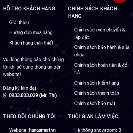
HỖ TRỢ KHÁCH HÀNG
CHÍNH SÁCH KHÁCH
HÀNG
Giới thiệu
Chính sách vận chuyển &
Hướng dẫn mua hàng
lắp đặt
Khách hàng thân thiết
Chính sách bảo hành & sửa
chữa
Vui lòng thông báo cho chúng
Chính sách hoàn tiền & đổi
tôi khi sử dụng thông tin trên
trả
website!
Chính sách kiểm hàng
Đăng ký làm đại
Chính sách thanh toán
lý:
0933.833.039 (Mr. Thi)
Chính sách bảo mật
THEO DÕI CHÚNG TÔI
THỜI GIAN LÀM VIỆC
Website:
hanasmart.vn
Hệ thống showroom: 8-