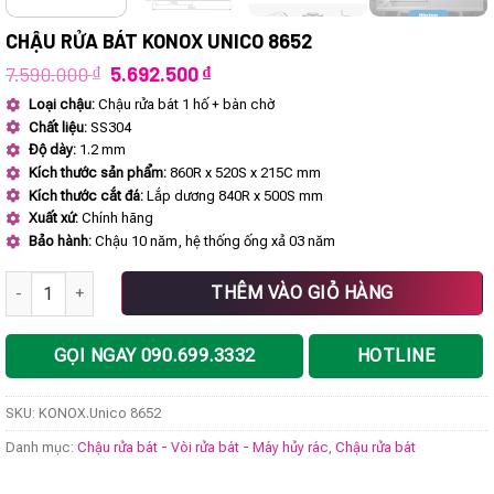
CHẬU RỬA BÁT KONOX UNICO 8652
Giá
Giá
7.590.000
₫
5.692.500
₫
gốc
hiện
Loại chậu:
Chậu rửa bát 1 hố + bàn chờ
là:
tại
Chất liệu:
SS304
7.590.000 ₫.
là:
5.692.500 ₫.
Độ dày:
1.2 mm
Kích thước sản phẩm:
860R x 520S x 215C mm
Kích thước cắt đá:
Lắp dương 840R x 500S mm
Xuất xứ:
Chính hãng
Bảo hành:
Chậu 10 năm, hệ thống ống xả 03 năm
Chậu rửa bát KONOX Unico 8652 số lượng
THÊM VÀO GIỎ HÀNG
GỌI NGAY 090.699.3332
HOTLINE
SKU:
KONOX.Unico 8652
Danh mục:
Chậu rửa bát - Vòi rửa bát - Máy hủy rác
,
Chậu rửa bát